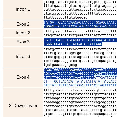
gttcgttacttcgatctctctctggttttgttatt
tttatgaatttagtactgtgaataatgtagaaagc
Intron 1
aattgctctaggattggaatcatactaaagtagag
gtacaatgtgtagtttttgttttttgtttgagaaa
ttgtttttgtttgtgtggcag
TATGATTCCACACAAGACTAAGCGTGGAGCTAATG
Exon 2
AGGAGTTCCTACTCCATATGACAAGATCAAGAGGA
gtttgtccttttaccctttcattttcatttttttt
Intron 2
gtagctacagtctctgaaactttgattcttccttc
GGTCTTGAGGCTGCAGGCTGGACACAAATACTGTC
Exon 3
CGGGTGGAACCACTACGACACCATCAAG
gtatgcttcacttcacctttagtttctcttgtgta
tttctgtacctaagctgatttgaacatcgtcatga
Intron 3
gtcatgcgtgtattatagcaataatatgcatacat
tctttagattggatcatgttttagttagaagaatg
tgatgaaaatgagcag
GAGCTGGAGAACAAGAGAAAGGAAAGAGCTCAAGC
AGCAAACTCAGAGCTAAGGCCGAGAAGGTTGCTGA
Exon 4
GTTCTTGCACCCGTCAAGTACTGA
ATTCAATCAGT
GTTTTGCTCAGACATTATACTATTATATTACGAGG
GTTTATTTCTTGAATTCGACTTTACTTAGTTTATT
ttttgtcatgcgcctcctccaaaacgtttcgtgat
ctctgtaatctgtatcatgccgaagtcttagaatc
cttaaagagctatgtcacattgaagtttggatgtg
aaaaaaggaaaaagtaaacgtcaacagcagggttc
3' Downstream
gatttcaagtctgtctccttaaccactcggacata
atattactaaatatacttataaactttgtaccatt
gtactttttgttttgtgccaaacaaaaagaatcaa