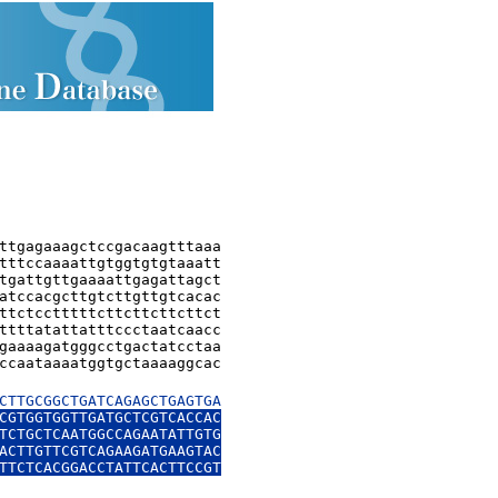
ttgagaaagctccgacaagtttaaa

tttccaaaattgtggtgtgtaaatt

tgattgttgaaaattgagattagct

atccacgcttgtcttgttgtcacac

ttctcctttttcttcttcttcttct

ttttatattatttccctaatcaacc

gaaaagatgggcctgactatcctaa

ccaataaaatggtgctaaaaggcac

CTTGCGGCTGATCAGAGCTGAGTGA

CGTGGTGGTTGATGCTCGTCACCAC

TCTGCTCAATGGCCAGAATATTGTG

ACTTGTTCGTCAGAAGATGAAGTAC

TTCTCACGGACCTATTCACTTCCGT
