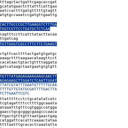
tttagctactgattcgagcaccgat

gcatatgaactcttatttcattgaa

aatccactttgatgtttttgtagtt

atgtgccaaatccgatgttgaattg

CACTTGCCCGCTTGAAGGTCTTTGA

TGGTCGTTCCTGATGCTCTCAA
cagtttccttcatttatacttacaa

ttgatcag
TGTTGGGTCGCCTTTCTTCTGAAGT

ctgttcacttttactgatgtgatgc

aaagcttttaagaacataagttcct

cacataactgtactgttttaggata

gatcataagctaatgaatgtgtgtt

TGTTTATGAGAGAAAGAAGCAACTT

AGAGAAGCTTGGATCTCAATTGGAT

TTATCGTATTTGAATGTTTTTGCAA

TTTTGTTGTATGCGATTTTGACTTA

TCTTGAATTCGTC
ttatttttcctctgcatatatcatc

tcgtagattttccttttggcaaata

ataaatttgtttcgtgggccatgga

gaacctgcgcgggcgaagcccaaca

ttgactgtttgtttaatgaactgag

catggattcacattcaaaactataa

ttttaatttgcacactcaaatatta
