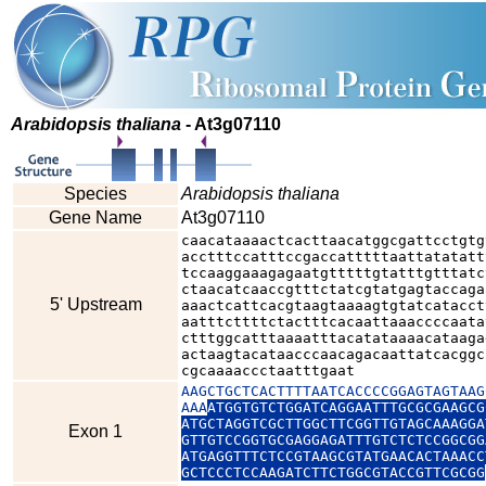
Arabidopsis thaliana
- At3g07110
Species
Arabidopsis thaliana
Gene Name
At3g07110
caacataaaactcacttaacatggcgattcctgtg
acctttccatttccgaccatttttaattatatatt
tccaaggaaagagaatgtttttgtatttgtttatc
ctaacatcaaccgtttctatcgtatgagtaccaga
5' Upstream
aaactcattcacgtaagtaaaagtgtatcatacct
aatttcttttctactttcacaattaaaccccaata
ctttggcatttaaaatttacatataaaacataaga
actaagtacataacccaacagacaattatcacggc
cgcaaaaccctaatttgaat
AAGCTGCTCACTTTTAATCACCCCGGAGTAGTAAG
AAA
ATGGTGTCTGGATCAGGAATTTGCGCGAAGCG
ATGCTAGGTCGCTTGGCTTCGGTTGTAGCAAAGGA
Exon 1
GTTGTCCGGTGCGAGGAGATTTGTCTCTCCGGCGG
ATGAGGTTTCTCCGTAAGCGTATGAACACTAAACC
GCTCCCTCCAAGATCTTCTGGCGTACCGTTCGCGG