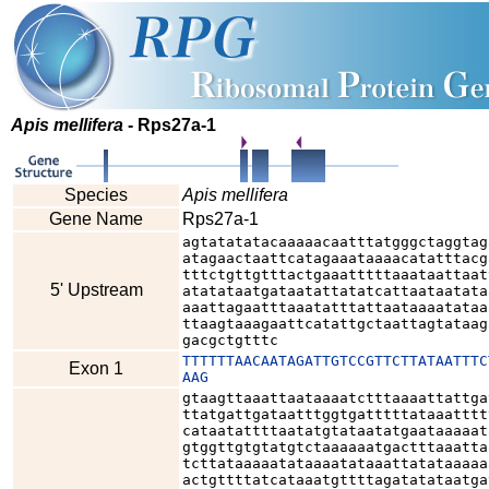
Apis mellifera
- Rps27a-1
Species
Apis mellifera
Gene Name
Rps27a-1
agtatatatacaaaaacaatttatgggctaggtag
atagaactaattcatagaaataaaacatatttacg
tttctgttgtttactgaaatttttaaataattaat
5' Upstream
atatataatgataatattatatcattaataatata
aaattagaatttaaatatttattaataaaatataa
ttaagtaaagaattcatattgctaattagtataag
gacgctgtttc
TTTTTTAACAATAGATTGTCCGTTCTTATAATTTC
Exon 1
AAG
gtaagttaaattaataaaatctttaaaattattga
ttatgattgataatttggtgatttttataaatttt
cataatattttaatatgtataatatgaataaaaat
gtggttgtgtatgtctaaaaaatgactttaaatta
tcttataaaaatataaaatataaattatataaaaa
actgttttatcataaatgttttagatatataatga