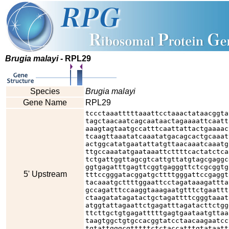
Brugia malayi
- RPL29
Species
Brugia malayi
Gene Name
RPL29
tccctaaatttttaaattcctaaactataacggta
tagctaacaatcagcaataactagaaaattcaatt
aaagtagtaatgccatttcaattattactgaaaac
tcaagttaaatatcaaatatgacagcactgcaaat
actggcatatgaatattatgttaacaaatcaaatg
ttgccaaatatgaataaattcttttcactatctca
tctgattggttagcgtcattgttatgtagcgaggc
ggtgagatttgagttcggtgagggttctcgcggtg
5' Upstream
tttccgggatacggatgcttttgggattccgaggt
tacaaatgcttttggaattcctagataaagattta
gccagatttccaaggtaaagaatgtttctgaattt
ctaagatatagatactgctagattttcgggtaaat
atggtattagaattctgagatttagatacttctgg
ttcttgctgtgagatttttgagtgaataatgttaa
taagtggctgtgccacggtatcctaacaagaatcc
tgtattgggcgtttttctctaccatttgtataatt