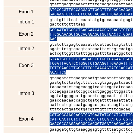
gtattgacgtgaaactttttgcaggcacaattaag
ATGCCCGTTGCCAGGAGTTGGGTTTGCAGCAAGAC
Exon 1
GAGAAATCCCGTCTCGACCAGGAGTTGAAGCTCAT
gtatgttttcattcaaatatgtgccaaaaatgagt
Intron 1
gactcttgttttaag
GCGAATATGGGCTGAGGAACAAGCGTGAGGTGTGG
Exon 2
TTCGCAAAGCTGCCAGAGAGCTGCTGACTCTGGAT
AAG
gtatcttagagtcaaaatatcattactcagtattt
Intron 2
agatttctgtgacgtcatgaattcctcgtcaatga
actcgttggtttatttggagattttaaatggctct
GTAATGCCTTGCTGAGACGTCTGGTGAGAATCGGT
TCGATTACATCCTGGGTCTGAAGGTTGAAGATTTC
Exon 3
TCTTCAAGCTTGGCCTTGCTAAGAGTATCCACCAT
ACATTCG
gtgagatcctgaagcaaatgtaaaatattacaggg
gaatgtcttaatgcttctcctgtagaggatcaact
taaaacatctcagcaaggtcaattcggtatcaaaa
cccagagacaatccggccactgagggcttggacta
Intron 3
aggtatgggggattgcacctcgggcaattgttttg
gaaccaacaaccaggctgatgattttaaaattata
aattcctcgtcaatgaagcctgcaataagttactg
ttttcactgaatgtgacgtttgttctttcgacag
CGTGCGCAAGCAGGTGGTGAATATCCCCTCCTTTG
Exon 4
CATTGACTTCTCTCTGAGATCTCCATATGGTGGTG
GAACGCCAAGAAGGGCCAGGGTGGATCAGGAGGAG
gaaggatgttgtaaagggagtgttttaatgcttcc