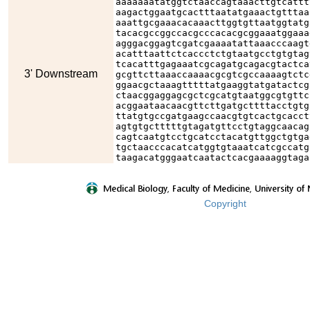
aaaaaaatatggtctaaccagtaaacttgtcattt
aagactggaatgcactttaatatgaaactgtttaa
aaattgcgaaacacaaacttggtgttaatggtatg
tacacgccggccacgcccacacgcggaaatggaaa
agggacggagtcgatcgaaaatattaaacccaagt
acatttaattctcaccctctgtaatgcctgtgtag
tcacatttgagaaatcgcagatgcagacgtactca
3' Downstream
gcgttcttaaaccaaaacgcgtcgccaaaagtctc
ggaacgctaaagtttttatgaaggtatgatactcg
ctaacggaggagcgctcgcatgtaatggcgtgttc
acggaataacaacgttcttgatgcttttacctgtg
ttatgtgccgatgaagccaacgtgtcactgcacct
agtgtgctttttgtagatgttcctgtaggcaacag
cagtcaatgtcctgcatcctacatgttggctgtga
tgctaacccacatcatggtgtaaatcatcgccatg
taagacatgggaatcaatactcacgaaaaggtaga
Copyright