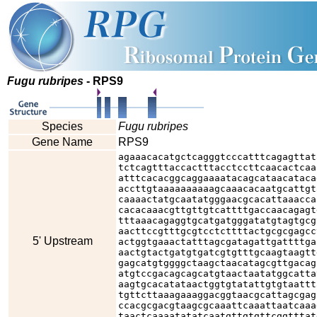
Fugu rubripes
- RPS9
Species
Fugu rubripes
Gene Name
RPS9
agaaacacatgctcagggtcccatttcagagttat
tctcagtttaccactttacctccttcaacactcaa
atttcacacggcaggaaaatacagcataacataca
accttgtaaaaaaaaaagcaaacacaatgcattgt
caaaactatgcaatatgggaacgcacattaaacca
cacacaaacgttgttgtcattttgaccaacagagt
tttaaacagaggtgcatgatgggatatgtagtgcg
aacttccgtttgcgtcctcttttactgcgcgagcc
5' Upstream
actggtgaaactatttagcgatagattgattttga
aactgtactgatgtgatcgtgtttgcaagtaagtt
gagcatgtggggctaagctaacatagcgttgacag
atgtccgacagcagcatgtaactaatatggcatta
aagtgcacatataactggtgtatattgtgtaattt
tgttcttaaagaaaggacggtaacgcattagcgag
ccacgcgacgtaagcgcaaattcaaattaatcaaa
taactcaaaatatatcaatgttgtgttcggtttat