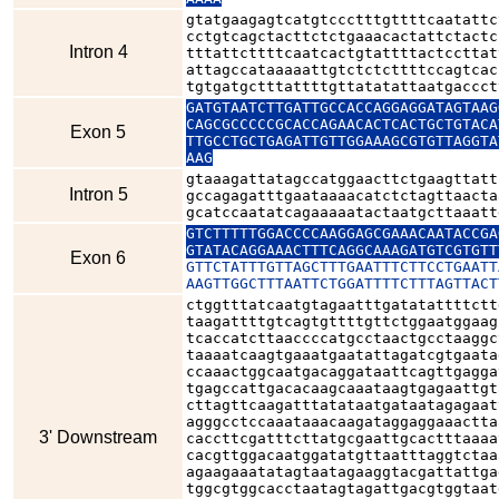
gtatgaagagtcatgtccctttgttttcaatattc
cctgtcagctacttctctgaaacactattctactc
Intron 4
tttattcttttcaatcactgtattttactccttat
attagccataaaaattgtctctcttttccagtcac
tgtgatgctttattttgttatatattaatgaccct
GATGTAATCTTGATTGCCACCAGGAGGATAGTAAG
CAGCGCCCCCGCACCAGAACACTCACTGCTGTACA
Exon 5
TTGCCTGCTGAGATTGTTGGAAAGCGTGTTAGGTA
AAG
gtaaagattatagccatggaacttctgaagttatt
Intron 5
gccagagatttgaataaaacatctctagttaacta
gcatccaatatcagaaaaatactaatgcttaaatt
GTCTTTTTGGACCCCAAGGAGCGAAACAATACCGA
GTATACAGGAAACTTTCAGGCAAAGATGTCGTGTT
Exon 6
GTTCTATTTGTTAGCTTTGAATTTCTTCCTGAATT
AAGTTGGCTTTAATTCTGGATTTTCTTTAGTTACT
ctggtttatcaatgtagaatttgatatattttctt
taagattttgtcagtgttttgttctggaatggaag
tcaccatcttaaccccatgcctaactgcctaaggc
taaaatcaagtgaaatgaatattagatcgtgaata
ccaaactggcaatgacaggataattcagttgagga
tgagccattgacacaagcaaataagtgagaattgt
cttagttcaagatttatataatgataatagagaat
agggcctccaaataaacaagataggaggaaactta
3' Downstream
caccttcgatttcttatgcgaattgcactttaaaa
cacgttggacaatggatatgttaatttaggtctaa
agaagaaatatagtaatagaaggtacgattattga
tggcgtggcacctaatagtagattgacgtggtaat