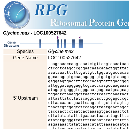
Glycine max
- LOC100527642
Species
Glycine max
Gene Name
LOC100527642
taagcaaaccaagtaaatctgttccgtaaaataaa
ctccgtcaagcccgcgaacaaacagactggtttac
aaataaatttttttgattgtttggcatgaccacaa
ggcacagcgtgcaagagaggtgtgatgtgtaaaga
gaggaagtgaccttctcgcacagtgtttgaccggg
attgggatagggaggtcgcacccaagccaagaaaa
atagagtgagggtcgggaaatgagacatgcagcag
tggagtctaaaggcttaactctcaactcaaatact
5' Upstream
attaattatcttatacaggctactcgcgagcccgc
cttaacaaactgaattcaagtattgcttatagttg
taactcgtcgagtctccaagcttaatgaactagcc
taccaactcctaatcactaaaagtgacaaaactct
cttatataatattttgaaaactaaaattagctttc
atatgtgggggttatttttaaaatatactttttta
aagaaaaactatatcaaacatattaaaaacaatga
tctctcgcgcggaatcctaaccgtcaatgtgtact