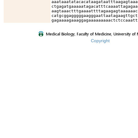
aaataaatatacacataagataatttaagagtaaa
ctgagatgaaaaatagacatttcaaaattagagaa
aagtaaactttgaaaattttagaagagtaaaaaac
catgcggagggggaagggaattaatagaagttgct
gagaaaagaaaggagaaaaaaaaactctccaaatt
Copyright