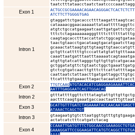
taatctttataacctaatctaatccccaaattagg
ACTGCCGCGAAAACAGAACAGGGACTCACTCTCTT
Exon 1
ATCTTCTTGGGGTGAG
gtaggattctgacacccttttaagatttaagtcac
cataaaacggaacaaaaattataatttttaggttc
atgtctgccatgaagaatcaattgatgattctgtc
tttctctagaaaaaaagggttttcttttttatttg
caagtagcacctttaccattatctggcagtgataa
taactgtaacctgacataagtgacatgaatcttag
gcaaactattaagtgttgtaagttgtaaccatgtt
Intron 1
gctgttcatttttgtcccattatgtattgtttaaa
caaattaatgatttaatttaaaaatcagtaaatga
atgttgtatcattagggctgttgttgtcatgacaa
gctggatatgttctgtaatctggctgaaattgatg
gtctcgtgatcaacttgtttcttcattattttaga
caattaatctattaacttgatgattaggcttgtgc
ttcattttgtgaaacttagactacaatattcacct
TTGTCAAG
ATGTACACATCGAGGAAGAAAATTCAC
Exon 2
AATTTGAGGAATCAGTTGGACAG
gtttattttggttctttatagtattgttgttgctg
Intron 2
aactttcaagtgaaatgaccaactaatttgttaat
GCATTGTTTGATCTAGAAAATACCAACAATGAGCT
Exon 3
ATAAACTCAGCTGT
gtaagaatgtgtcttaatggttgtttgtgtgaaga
Intron 3
actatcatctttcatgatctacag
CCAAATTGATGTTTCTGGCAACCGAAAGGCTGTGA
Exon 4
GAAAGGATTCCGGAAGATTCATGTCAGGCTTGTGA
AAAA