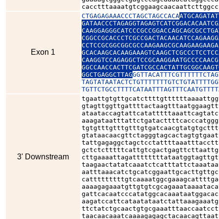
cacctttaaaatgtcggaagcaacaattcttggcc
CTGAGAGAAACCCTAGCTAGCCACA
ATGCAGATAT
GATAACCCTAGAGGTAGAGTCATCGGACACAATCG
CAAGGAGGGCATCCCGCCGGACCAGCAGCGCCTGA
CGGCCGCACCCTCGCCGACTACAACATCCAGAAGG
CCTCCGCGGCGGCGCCAAGAAGCGCAAGAAGAAGA
Exon 1
GCACAAGCACAAGAAAGTCAAGCTCGCCCTCCTCC
CAAGGTCCAGAGGCTCCGCAAGGAATGCCCCAACG
GGCCAACCACTTCGATCGCCACTATTGCGGCAAGT
GGCTGAGGCTTAG
GGTTACATTTCGTTTTTTCTAG
TAGTATAATACTCTGTTTTTTTGTCTGTATTTTGG
TGTTCTGCCTTTTCATAATTTAGTTTCAATGTTTT
tgaattgtgttgcatcttttgttttttaaaattgg
gtagttggttgattttactaagtttaatggaagtt
ataataccagtattcatatttttaaattcagtatc
aaagataatttattctgatacttttcacccatggg
tgtgtttgtttgtttgtgatcaacgtatgtgcttt
gtataacaacgttctagggtagcactagtgtgaat
tattgagaggctagctcctattttaaatttacctt
gctctctttttcattgtcgactgagttcttaattg
3' Downstream
cttgaaaattagattttttttataatggtagttgt
taagaactatatcaaatctcatttattctaaataa
aatttaaacatctgcatcggaattgcacttgttgc
catttttttttgtcaaaatggcgaaagcattttga
aaaagagaaatgttgtgtcgcagaaataaaataca
gattcacaatcccatatggcacaaataatggacac
aagatccattcataatataatctattaaagaaatg
ttctatctgcaactgtgcgaaatttaaccaatcct
taacaacaaatcaaaagagagctacaacagttaat