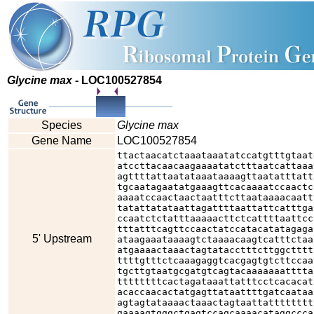
Glycine max
- LOC100527854
Species
Glycine max
Gene Name
LOC100527854
ttactaacatctaaataaatatccatgtttgtaat
atccttacaacaagaaaatatctttaatcattaaa
agttttattaatataaataaaagttaatatttatt
tgcaatagaatatgaaagttcacaaaatccaactc
aaaatccaactaactaatttcttaataaaacaatt
tatattatataattagattttaattattcatttga
ccaatctctatttaaaaacttctcattttaattcc
tttatttcagttccaactatccatacatatagaga
5' Upstream
ataagaaataaaagtctaaaacaagtcatttctaa
atgaaaactaaactagtatacctttcttggctttt
ttttgtttctcaaagaggtcacgagtgtcttccaa
tgcttgtaatgcgatgtcagtacaaaaaaatttta
ttttttttcactagataaattatttcctcacacat
acaccaacactatgagttataattttgatcaataa
agtagtataaaactaaactagtaattatttttttt
gaaaagtgggctgagtccagcaaaacataggccca