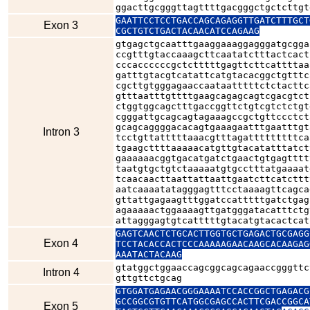
ggacttgcgggttagttttgacgggctgctcttgt
GAATTCCTCCTGACCAGCAGAGGTTGATCTTTGCT
Exon 3
CGCTGTCTGACTACAACATCCAGAAG
gtgagctgcaatttgaaggaaaggagggatgcgga
ccgtttgtaccaaagcttcaatatctttactcact
cccaccccccgctctttttgagttcttcattttaa
gatttgtacgtcatattcatgtacacggctgtttc
cgcttgtgggagaaccaataatttttctctacttc
gtttaatttgttttgaagcagagcagtcgacgtct
ctggtggcagctttgaccggttctgtcgtctctgt
cgggattgcagcagtagaaagccgctgttccctct
gcagcaggggacacagtgaaagaatttgaatttgt
Intron 3
tcctgttatttttaaacgtttagatttttttttca
tgaagcttttaaaaacatgttgtacatatttatct
gaaaaaacggtgacatgatctgaactgtgagtttt
taatgtgctgtctaaaaatgtgcctttatgaaaat
tcaacaacttaattattaattgaatcttcatcttt
aatcaaaatatagggagtttcctaaaagttcagca
gttattgagaagtttggatccatttttgatctgag
agaaaaactggaaaagttgatgggatacatttctg
attagggagtgtcatttttgtacatgtacactcat
GAGTCAACTCTGCACTTGGTGCTGAGACTGCGAGG
Exon 4
TCCTACACCACTCCCAAAAAGAACAAGCACAAGAG
AAATACTACAAG
gtatggctggaaccagcggcagcagaaccgggttc
Intron 4
gttgttctgcag
GTGGATGAGAACGGGAAAATCCACCGGCTGAGACG
GCCGGCGTGTTCATGGCGAGCCACTTCGACCGGCA
Exon 5