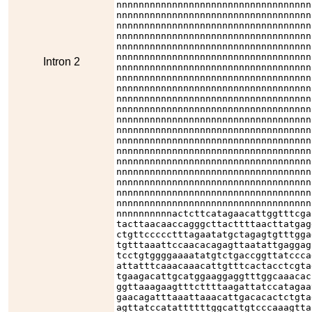
nnnnnnnnnnnnnnnnnnnnnnnnnnnnnnnnnnn
nnnnnnnnnnnnnnnnnnnnnnnnnnnnnnnnnnn
nnnnnnnnnnnnnnnnnnnnnnnnnnnnnnnnnnn
nnnnnnnnnnnnnnnnnnnnnnnnnnnnnnnnnnn
nnnnnnnnnnnnnnnnnnnnnnnnnnnnnnnnnnn
nnnnnnnnnnnnnnnnnnnnnnnnnnnnnnnnnnn
Intron 2
nnnnnnnnnnnnnnnnnnnnnnnnnnnnnnnnnnn
nnnnnnnnnnnnnnnnnnnnnnnnnnnnnnnnnnn
nnnnnnnnnnnnnnnnnnnnnnnnnnnnnnnnnnn
nnnnnnnnnnnnnnnnnnnnnnnnnnnnnnnnnnn
nnnnnnnnnnnnnnnnnnnnnnnnnnnnnnnnnnn
nnnnnnnnnnnnnnnnnnnnnnnnnnnnnnnnnnn
nnnnnnnnnnnnnnnnnnnnnnnnnnnnnnnnnnn
nnnnnnnnnnnnnnnnnnnnnnnnnnnnnnnnnnn
nnnnnnnnnnnnnnnnnnnnnnnnnnnnnnnnnnn
nnnnnnnnnnnnnnnnnnnnnnnnnnnnnnnnnnn
nnnnnnnnnnnnnnnnnnnnnnnnnnnnnnnnnnn
nnnnnnnnnnnnnnnnnnnnnnnnnnnnnnnnnnn
nnnnnnnnnnnnnnnnnnnnnnnnnnnnnnnnnnn
nnnnnnnnnnnnnnnnnnnnnnnnnnnnnnnnnnn
nnnnnnnnnnactcttcatagaacattggtttcga
tacttaacaaccagggcttacttttaacttatgag
ctgttccccctttagaatatgctagagtgtttgga
tgtttaaattccaacacagagttaatattgaggag
tcctgtggggaaaatatgtctgaccggttatccca
attatttcaaacaaacattgtttcactacctcgta
tgaagacattgcatggaaggaggtttggcaaacac
ggttaaagaagtttcttttaagattatccatagaa
gaacagatttaaattaaacattgacacactctgta
agttatccatattttttggcattgtcccaaagtta