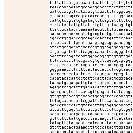
ttttattaatgataaaattaattcttgttttgtct
tatcaaaaaatatgcaaaaggactctgcttttctt
aattccatgttcataaatgtaaattttctggtaga
ctgaattaagtcagtatatcaacagtattggaaat
cattgtctgtatgtgatagtttcagtattttctcg
ctctctattcttgttcttctgtttgttacagttgt
ttattgcatacctaaaaatacgtctttgtaaaatg
aaannnnnnnnnngtttgccgtcctgattccgaat
cgccgtgtgaccggccaggcgacttgattccgaac
gtcatcattttgcgttgaagtaggcgggaacgaga
atgctgctgagatcagtcagtggaagggaagggag
ctgatcgctcttttcaggccaaactccagggctct
aaatttccagataaatggcagagcgtggtgttgaa
tttctcccctttccgaccgtgctcagaagcgcggg
ctgttctgatccttagattctccagaacgggttaa
ggggaaaccttcttttattaccatcctccgtaaca
gccccccccctattctctatcgcggcacgcgcttg
cacatacacattcctcttccactacagtgggtaca
taaaatgagaagattgtaattgtgctgctcctttg
agagctccgcttttgacaacactgttgttgacatc
gagtgacgtcgttcaccgttgagtattcttctggc
gtcgtgtcacggtcacactggagatcacaaaagtt
tctagcaaacaattcggattttttcaaaaaatccg
gaacgtagcctctgtctactttgaagtggaaaatg
atcatttgagatatttatagttttccttagttggt
accatttcactgagtttagaaataatctgtagtta
gttttttttattgatcctaataagcttttatataa
tatagttgtagaaattcatccacataactaaaaac
gtcttactactgaaagctttcccatagttggagaa
acactggttaaaccttttcctaaaaatgaaagaac