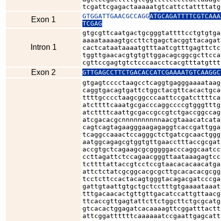
tcgattcgagactaaaaatgtcattctattttatg
GTGGATTGAACGCCAGG
ATGCAGATTTTCGTCAAA
Exon 1
TCGAG
gtgcgttcaatgactgcgggtattttcctgtgtga
aaaataaaagtgccttctgagctacggttacagat
Intron 1
cactcataataaaatgtttaatcgtttgagttctc
tggttgaacacgtgtgttggacagcggcgcttcca
cgttccgagtgtctcccaacctcacgtttatgttt
Exon 2
GTTGAGCCTTCTGACACCATCGAAAATGTCAAGGC
gtgagtcccctaagcctcaggtgagggaaaataag
caggtgacagtgattctggctacgttcacactgca
ttttgcccctaagcggcccaattccgatcttttca
atcttttcaaatgcgacccaggccccgtgggtttg
atcttttcaattgcgaccgccgtctgaccggccag
atcgacacgcnnnnnnnnnnaacgtaaacatcata
cagtcagtagaagggaagagaggtcaccgattgga
tcaggccaaactccagggctctgatcgcaactggg
aatggcagagcgtggtgttgaacctttaccgcgat
accgtgctcagaagcgcgggggacccaggcaatcc
ccttagattctccagaacgggttaataaagagtcc
tcttttattaccgtcctccgtaacacacaacatga
attctctatcgcggcacgcgcttgcacacacgcgg
tcctcttccactacagtgggtacagacgatcccga
gattgtaattgtgctgctcctttgtgaaaataaat
tttgacaacactgttgttgacatccattgttaacg
ttcaccgttgagtattcttctggcttctgcgcatg
gtcacactggagatcacaaaagttcggatttactt
attcggattttttcaaaaaatccgaattgagcatt