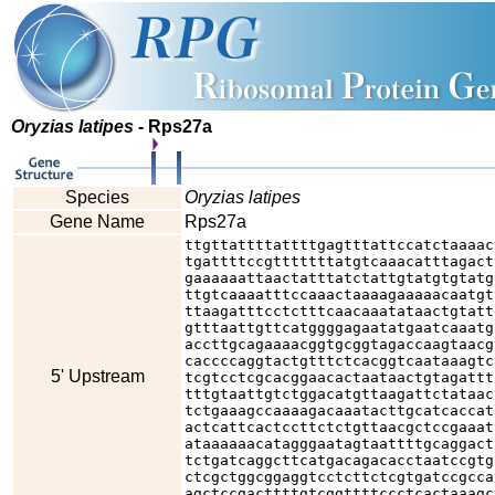
Oryzias latipes
- Rps27a
Species
Oryzias latipes
Gene Name
Rps27a
ttgttattttattttgagtttattccatctaaaac
tgattttccgtttttttatgtcaaacatttagact
gaaaaaattaactatttatctattgtatgtgtatg
ttgtcaaaatttccaaactaaaagaaaaacaatgt
ttaagatttcctctttcaacaaatataactgtatt
gtttaattgttcatggggagaatatgaatcaaatg
accttgcagaaaacggtgcggtagaccaagtaacg
caccccaggtactgtttctcacggtcaataaagtc
5' Upstream
tcgtcctcgcacggaacactaataactgtagattt
tttgtaattgtctggacatgttaagattctataac
tctgaaagccaaaagacaaatacttgcatcaccat
actcattcactccttctctgttaacgctccgaaat
ataaaaaacatagggaatagtaattttgcaggact
tctgatcaggcttcatgacagacacctaatccgtg
ctcgctggcggaggtcctcttctcgtgatccgcca
agctccgacttttgtcggttttccctcactaaagc