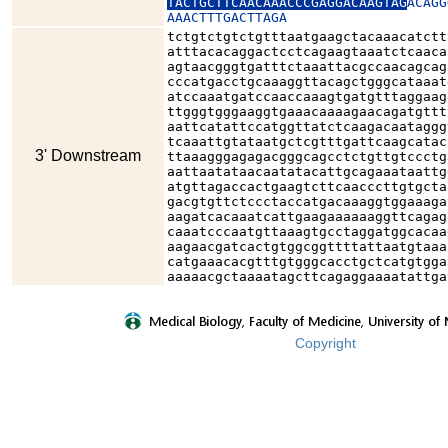
TACTGCTTCAACAAACCCGAGGACAAGTAG
ACAGG
AAACTTTGACTTAGA
tctgtctgtctgtttaatgaagctacaaacatctt
atttacacaggactcctcagaagtaaatctcaaca
agtaacgggtgatttctaaattacgccaacagcag
cccatgacctgcaaaggttacagctgggcataaat
atccaaatgatccaaccaaagtgatgtttaggaag
ttgggtgggaaggtgaaacaaaagaacagatgttt
aattcatattccatggttatctcaagacaataggg
tcaaattgtataatgctcgtttgattcaagcatac
3' Downstream
ttaaagggagagacgggcagcctctgttgtccctg
aattaatataacaatatacattgcagaaataattg
atgttagaccactgaagtcttcaacccttgtgcta
gacgtgttctccctaccatgacaaaggtggaaaga
aagatcacaaatcattgaagaaaaaaggttcagag
caaatcccaatgttaaagtgcctaggatggcacaa
aagaacgatcactgtggcggttttattaatgtaaa
catgaaacacgtttgtgggcacctgctcatgtgga
aaaaacgctaaaatagcttcagaggaaaatattga
Copyright