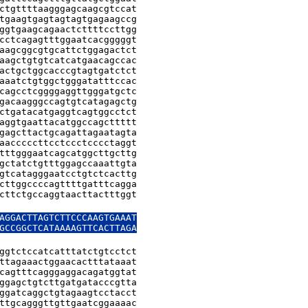
ctgttttaagggagcaagcgtccat

tgaagtgagtagtagtgagaagccg

ggtgaagcagaactcttttccttgg

cctcagagtttggaatcacgggggt

aagcggcgtgcattctggagactct

aagctgtgtcatcatgaacagccac

actgctggcacccgtagtgatctct

aaatctgtggctgggatatttccac

cagcctcggggaggttgggatgctc

gacaagggccagtgtcatagagctg

ctgatacatgaggtcagtggcctct

aggtgaattacatggccagcttttt

gagcttactgcagattagaatagta

aacccccttcctccctcccctaggt

tttgggaatcagcatggcttgcttg

gctatctgtttggagccaaattgta

gtcatagggaatcctgtctcacttg

cttggccccagttttgatttcagga

cttctgccaggtaacttactttggt

AGGACTTAGTCTTCCCAAGTGAAAT

GCCGGCTCATAAAAGTTCACTTAGA

ggtctccatcatttatctgtcctct

ttagaaactggaacactttataaat

cagtttcagggaggacagatggtat

ggagctgtcttgatgatacccgtta

ggatcaggctgtagaagtcctacct

ttgcagggttgttgaatcggaaaac
