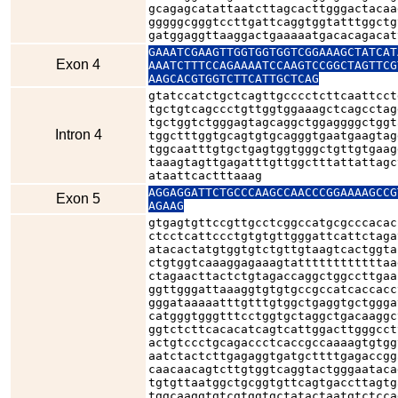
gcagagcatattaatcttagcacttgggactacaa
gggggcgggtccttgattcaggtggtatttggctg
gatggaggttaaggactgaaaaatgacacagacat
GAAATCGAAGTTGGTGGTGGTCGGAAAGCTATCAT
Exon 4
AAATCTTTCCAGAAAATCCAAGTCCGGCTAGTTCG
AAGCACGTGGTCTTCATTGCTCAG
gtatccatctgctcagttgcccctcttcaattcct
tgctgtcagccctgttggtggaaagctcagcctag
tgctggtctgggagtagcaggctggaggggctggt
Intron 4
tggctttggtgcagtgtgcagggtgaatgaagtag
tggcaatttgtgctgagtggtgggctgttgtgaag
taaagtagttgagatttgttggctttattattagc
ataattcactttaaag
AGGAGGATTCTGCCCAAGCCAACCCGGAAAAGCCG
Exon 5
AGAAG
gtgagtgttccgttgcctcggccatgcgcccacac
ctcctcattccctgtgtgttgggattcattctaga
atacactatgtggtgtctgttgtaagtcactggta
ctgtggtcaaaggagaaagtattttttttttttaa
ctagaacttactctgtagaccaggctggccttgaa
ggttgggattaaaggtgtgtgccgccatcaccacc
gggataaaaatttgtttgtggctgaggtgctggga
catgggtgggtttcctggtgctaggctgacaaggc
ggtctcttcacacatcagtcattggacttgggcct
actgtccctgcagaccctcaccgccaaaagtgtgg
aatctactcttgagaggtgatgcttttgagaccgg
caacaacagtcttgtggtcaggtactgggaataca
tgtgttaatggctgcggtgttcagtgaccttagtg
tggcaaggtgtcgtggtgctatactaatgtctcca