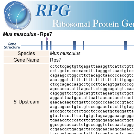
Mus musculus
- Rps7
Species
Mus musculus
Gene Name
Rps7
cctctcgagtgttgagattaaaggttcattctgtt
ccttgctctccccaccttttagggcttaactgtcc
cagaagcctggccttctacagctaaccccaccgtc
aaatggattttttttttttttttttttttttgaga
ctcgcagaccaagcctgccttcacagtgatccccg
agccaccatatttagcattctcggcagatgttcaa
caggggttcctggacatgttctagaatcgtctgct
aggaattaatgactattaattaacactacctcact
5' Upstream
gaacacaagtctgattcccgccccaaccccgtacc
acgtagccctgtctgtcccagaactctctttgtag
atccgcctgcctctgcctcccgagtgctgggatta
gtattccctttcattgtgttagcaggaaacgcgga
tgaaacgtcccatcttcgtggggaaggaagctgct
ggccgccaccactctgcccaggtctccaactaggg
ccgaacgctgacgactaccgggaacaagcgaaacc
tcccagtagggaactattttccggtacactctagg