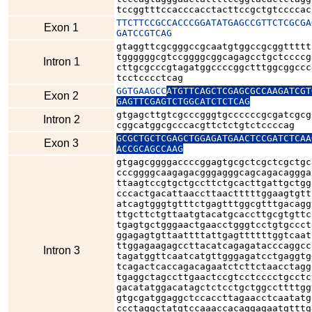
tccggtttccacccacctacttccgctgtccccac
TTCTTCCGCCACCCGGATATGAGCCGTTCTCGCGA
Exon 1
GATCCGTCAG
gtaggttcgcgggccgcaatgtggccgcggttttt
tggggggcgtccggggcggcagagcctgctccccg
Intron 1
cttgcgcccgtagatggccccggctttggcggccc
tcctcccctcag
GGTGAAGCC
ATGTTCAGCTCGAGCGCCAAGATCGT
Exon 2
GAGTTCGAGTCTGGCATCTCTCAG
gtgagcttgtcgcccgggtgccccccgcgatcgcg
Intron 2
cggcatggcgcccacgttctctgtctccccag
GCGCTGCTCGAGCTGGAGATGAACTCCGATCTCAA
Exon 3
ACCGCAGCCAAG
gtgagcggggaccccggagtgcgctcgctcgctgc
cccggggcaagagacgggagggcagcagacaggga
ttaagtccgtgctgccttctgcacttgattgctgg
cccactgacattaaccttaactttttggaagtgtt
atcagtgggtgtttctgagtttggcgtttgacagg
ttgcttctgttaatgtacatgcaccttgcgtgttc
tgagtgctgggaactgaacctgggtcctgtgccct
ggagagtgttaattttattgagttttttggtcaat
ttggagaagagccttacatcagagatacccaggcc
Intron 3
tagatggttcaatcatgttgggagatcctgaggtg
tcagactcaccagacagaatctcttctaacctagg
tgaggctagccttgaactccgtcctcccctgcctc
gacatatggacatagctctcctgctggccttttgg
gtgcgatggaggctccaccttagaacctcaatatg
ccctaggctatgtccaaaccacaggagaatgtttg