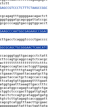
ctctt
GAGCCGTCCCTCTTTCTAAGCCGGC

cgcagagtttgggggaacagactct

gggtgggatgcagcggattatccgc

gcgccccaggtgaccggtggcacct

GAAGCCCAATGGCGAGAAGCCGGAC

cttgacctcagggtcccctgacccc

GGCGCAGCTGCGGGAACTCAACATC

ccacgggtggttgacagcctctatt

cttccagtgcaggccagtctcacgc

acttttttttttttttttttctttc

tagacccagtaccactcggttgagg

tgtttcgtttttgtaagttagtatt

ctgaaacttgaattacaaatgcttg

gaactaccactgctcagccacccag

ttcatagtgttggaaagttttgaat

atggtgaatttaaagttgacctttc

gcacatggccagagtcatggtctga

ctggtctcccgacttggattgtagt

tacctctccagtgcataggatgatg

tgtctcttgtagagtcaccgggatt

cagcgtcatggtttaacttgcgaac

aggggggagttgtttgctggttgtg
