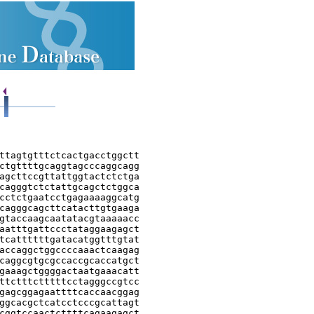
ttagtgtttctcactgacctggctt

ctgttttgcaggtagcccaggcagg

agcttccgttattggtactctctga

cagggtctctattgcagctctggca

cctctgaatcctgagaaaaggcatg

cagggcagcttcatacttgtgaaga

gtaccaagcaatatacgtaaaaacc

aatttgattccctataggaagagct

tcattttttgatacatggtttgtat

accaggctggccccaaactcaagag

caggcgtgcgccaccgcaccatgct

gaaagctggggactaatgaaacatt

ttctttctttttcctagggccgtcc

gagcggagaattttcaccaacggag

ggcacgctcatcctcccgcattagt

cggtccaactcttttcagaagagct
