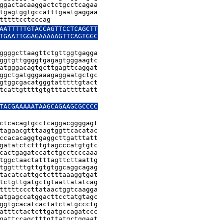
ggactacaaggactctgcctcagaa

tgagtggtgccatttgaatgaggaa

tttttcctcccag
AATTTTTGTACCAGTTCCTCAGCTT

TGAATTGGAGAAAAAGTTCAGTGGC

ggggcttaagttctgttggtgagga

ggtgttggggtgagagtgggaagtc

atgggacagtgcttgagttcaggat

ggctgatgggaaagaggaatgctgc

gtggcgacatgggtatttttgtact

tcattgttttgtgtttatttttatt

TACGAAAAATAAGCAGAAGCGCCCC

ctcacagtgcctcaggacggggagt

tagaacgtttaagtggttcacatac

ccacacaggtgaggcttgatttatt

gatatctctttgtagcccatgtgtc

cactgagatccatctgcctcccaaa

tggctaactatttagttcttaattg

tggttttgttgtgtggcaggcagag

tacatcattgctctttaaaggtgat

tctgttgatgctgtaattatatcag

tttttcccttataactggtcaagga

atgagccatggacttcctatgtagc

ggtgcacatcactatctatgccctg

atttctactcttgatgccagatccc

gattccagctttgttatgctggaat
