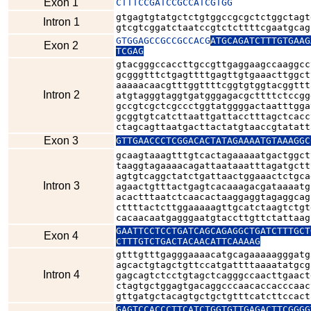
Exon 1
CTTTCCGATCCGCCATCGTGG
gtgagtgtatgctctgtggccgcgctctggctagt
Intron 1
gtcgtcggatctaatccgtctcttttcgaatgcag
GTGGAGCCGCCGCCACG
ATGCAGATCTTTGTGAAG
Exon 2
TCGAG
gtacgggccaccttgccgttgaggaagccaaggcc
gcgggtttctgagttttgagttgtgaaacttggct
aaaaacaacgtttggttttcggtgtggtacggttt
Intron 2
atgtagggtaggtgatgggagacgcttttctccgg
gccgtcgctcgccctggtatggggactaatttgga
gcggtgtcatcttaattgattacctttagctcacc
Exon 3
GTTGAACCCTCGGACACTATAGAAAATGTAAAGGC
gcaagtaaagtttgtcactagaaaaatgactggct
taaggtagaaaacagattaataaatttagatgctt
agtgtcaggctatctgattaactggaaactctgca
Intron 3
agaactgtttactgagtcacaaagacgataaaatg
acactttaatctcaacactaaggaggtagaggcag
cttttactcttggaaaaagttgcatctaagtctgt
cacaacaatgagggaatgtaccttgttctattaag
GAATTCCTCCTGATCAGCAGAGGCTGATCTTTGCT
Exon 4
CTTTGTCTGACTACAACATTCAAAAG
gtttgtttgagggaaaacatgcagaaaaagggatg
agcactgtagctgttccatgattttaaaatatgcg
Intron 4
gagcagtctcctgtagctcagggccaacttgaact
ctagtgctggagtgacaggcccaacaccacccaac
gttgatgctacagtgctgctgtttcatcttccact
GAGTCCACCCTTCATCTGGTGTTGAGACTTCGGGG