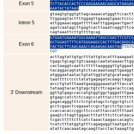
Exon 5
TCTTACACCACTCCCAAGAAGAACAAGCATAAGAG
AAATACTATAAG
gtaagtgtggtgttagcaaaacatgggttccactt
ttggaagtacttttggagttgaaagtgaactcccc
Intron 5
attggaaacaggatttttaatttggagaactgact
agatcaatagcttgagtcacttaaatcaggtttca
cagtaaattcttgttttgcag
GTGGATGAAAATGGCAAAATTAGCCGACTTCGTCG
GCTGGAGTTTTCATGGGAAGCCACTTTGACAGGCA
Exon 6
TACTGCTTCAACAAACCAGAAGACAAGTAG
TTGTG
CGT
acttagtattgtgctttattgtacatttaaagaat
tgagctgcagctgtcaaagccaatataaaacttgg
cactaaggtcaattctttttaaggggttgtggaat
tacaggacagtatgtctcacaaataagttgaaggt
atgggaataatactgtattggtatgtgcataagct
taattttccccctatatgagagatacaagctaggc
accctgtatttaaatgaagggaaaatatttaccat
tataagtacactgtagctgtcttcagacactccag
3' Downstream
ggttgtgagccaccatgtggtggctgggatttgaa
gtgagccatctctccagcccatttacctttttttt
gagacagggtttctctgtatagctctggctgtcct
gcctcgaactcagaaatccgcctgcctctgccacc
ccaccacacccggcttcccatttaccatttttaat
gaagtcttagttggaactttattttcttcataaca
tcgactttttcttcatctaaactaagaccacagtc
tcatctttatggtgtttcagagaggttaatgatcc
atattcaacaaatagcaagttacctactaaagttg