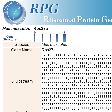
Mus musculus
- Rps27a
Species
Mus musculus
Gene Name
Rps27a
cactgggtttgtgaggtggagaagggactgagaga
gtttccccgagggcacatgctcctattttctccag
tatagtcgaaaactaaacattctgcagattttctt
agatgaaaattccaatacatttaaccgtttcatac
cttcttccgatcggatgaagggtagcggaagggac
ttagaaagacttcgactataccttagatgtggcta
tcagcccccaaatgcctttctagcccttaagcctt
5' Upstream
cccacccacgcgcaaatcatagtgcctcatcccct
ccctcactccacagcttagacagtgtaatcaggta
gggacaagtagttctaacaagaagaaagcagtgta
ttttacctctctcttatgtttcacaagcccccttt
cggctgtataagaaagccttttgaggcattttttt
attctgaggtaaaccgagaaaagagcgtaaagaaa
tgcgttagacagccgcgattccgctgcagcgcgca
cgggtccttcggccaggagaccccgtcggccacgc