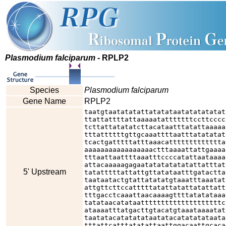
Plasmodium falciparum
- RPLP2
Species
Plasmodium falciparum
Gene Name
RPLP2
taatgtaatatatattatatataatatatatatat
ttattattttattaaaaatatttttttccttcccc
tcttattatatatcttacataatttatattaaaaa
tttattttttgttgcaaattttaatttatatatat
tcactgatttttatttaaacattttttttttttta
aaaaaaaaaaaaaaaaactttaaaattattgaaaa
tttaattaattttaaatttccccatattaataaaa
attacaaaaagagaatatatatatatattatttat
5' Upstream
tatatttttattattgttatataatttgatactta
taataatactgtattatatatgtaaatttaaatat
attgttcttccatttttatattatattatattatt
tttgacctcaaattaacaaaagttttatatataaa
tatataacatataattttttttttttttttttttc
ataaaatttatgacttgtacatgtaaataaaatat
taatatacatatatataatatacatatatataata
tttattcatttatatattaattggacaattgcaca