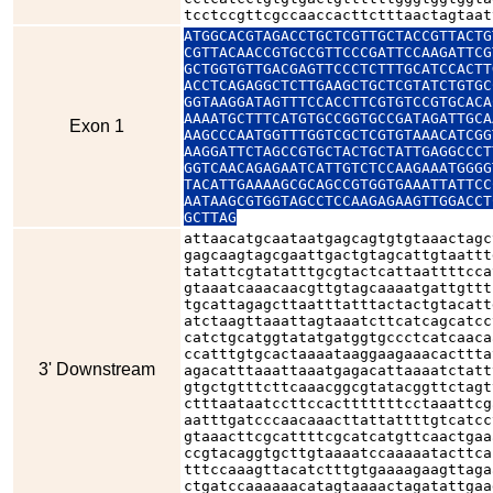
tcctccgttcgccaaccacttctttaactagtaat
ATGGCACGTAGACCTGCTCGTTGCTACCGTTACTG
CGTTACAACCGTGCCGTTCCCGATTCCAAGATTCG
GCTGGTGTTGACGAGTTCCCTCTTTGCATCCACTT
ACCTCAGAGGCTCTTGAAGCTGCTCGTATCTGTGC
GGTAAGGATAGTTTCCACCTTCGTGTCCGTGCACA
AAAATGCTTTCATGTGCCGGTGCCGATAGATTGCA
Exon 1
AAGCCCAATGGTTTGGTCGCTCGTGTAAACATCGG
AAGGATTCTAGCCGTGCTACTGCTATTGAGGCCCT
GGTCAACAGAGAATCATTGTCTCCAAGAAATGGGG
TACATTGAAAAGCGCAGCCGTGGTGAAATTATTCC
AATAAGCGTGGTAGCCTCCAAGAGAAGTTGGACCT
GCTTAG
attaacatgcaataatgagcagtgtgtaaactagc
gagcaagtagcgaattgactgtagcattgtaattt
tatattcgtatatttgcgtactcattaattttcca
gtaaatcaaacaacgttgtagcaaaatgattgttt
tgcattagagcttaatttatttactactgtacatt
atctaagttaaattagtaaatcttcatcagcatcc
catctgcatggtatatgatggtgccctcatcaaca
ccatttgtgcactaaaataaggaagaaacacttta
3' Downstream
agacatttaaattaaatgagacattaaaatctatt
gtgctgtttcttcaaacggcgtatacggttctagt
ctttaataatccttccactttttttcctaaattcg
aatttgatcccaacaaacttattattttgtcatcc
gtaaacttcgcattttcgcatcatgttcaactgaa
ccgtacaggtgcttgtaaaatccaaaaatacttca
tttccaaagttacatctttgtgaaaagaagttaga
ctgatccaaaaaacatagtaaaactagatattgaa