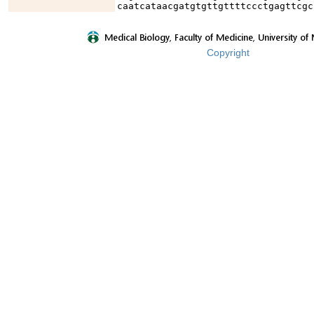
caatcataacgatgtgttgttttccctgagttcgc
Copyright