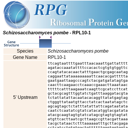
Schizosaccharomyces pombe
- RPL10-1
Species
Schizosaccharomyces pombe
Gene Name
RPL10-1
ttcagtaattttgaatttaacaaattgattatttt
agataccaaatattttccacactcgtgtgtggttc
ccagtatacacaactatttgaactgcgagcaatag
caggaattataaaaaaaaattcaacacgattttta
gaatgaattaagcccagtctacgatgatatagtga
caacttcaagaacctcaaaccgaaacttaaataac
tttttcatttaagaaatcaagttcgcatccttcat
gctacgcagtttggtatctgatttaaggatacgta
5' Upstream
tctattatattacaatacacaggttatatgagtag
ctgggttataatgttacctatcactaatatagctc
agcagtagctctatttatattattcagataatata
caatctcaatatcgtatcatacatggtacgatata
atacgcaagtagtgtatcatagcgtagtgtagtat
atgttcacttaatcgcttaagccgttacgattaaa
tacgctataactctttaaaaaatttgcttacgaga
cctcatcctgtgtgactgttttttgggtggtggta