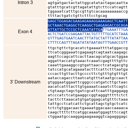
Intron 3
agtgatgactactattggcatatactagacaatta
gtatttgcatcgttagatattgtcttccatcagtt
tggaaatcatttgccgttgtcacaaaaaaaaaccg
ttttactgatctgttctttcctgcag
GAGCTGGAGACGAAGAGAAAGGAAAGAGCTCAATT
GCTAAACTGAGGCTCAAGGCTGAGAAGACCGCAGA
ATTATTGCTCCGCTCAAATATTGA
TTGAAATTTGA
Exon 4
ACTCTGATCCGAGAATTACTGTTTTTGCATCTAAA
GTTTGAGTGAATCAACTTTATGCTATTTATATTAA
CTTTCCAGTTTAGATATATAATAGTTTGAACCGTT
ttgctgttctgcacatctgaaaattttatggaccg
ttcatcgggaaatcgagaagtcagtaatcaagagc
aagttccagcattcacttaacagcatgcactggaa
aggattaccatgtaaactcaaatcgagttttgttc
caaattgaaaggccgtgattaacctcatagacgtg
tatccatgcatagaaatactttcattctttaatga
cccacttgttacttgccccttctgtttgtgtttgt
aataccagaccttaatcatgtttataatgccaact
3' Downstream
gtgggaatggaattcgggcccatgatcttgctaac
aacatcatttacttgtgaaaatcaaatcttcagtc
ctgtaagctagctgatcgcattcaatttgaggagg
atcccatctcatgaaggccggtagggtttttctct
tacttcttaaacatgtgatggagcatgtttctaaa
tattgcctcatcattctgcattagctgtgctcatc
tctctgtggacaactgaaaatggacaaccaaaaca
caagcttttcttcatggcaaaatggagtttccagt
ctggaatgccaaggagaagaaaggtcagagggagc