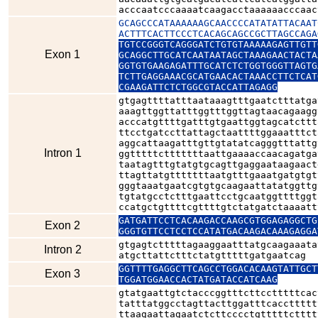
acccaatcccaaaatcaagacctaaaaaacccaac
GCAGCCCATAAAAAAGCAACCCCATATATTACAAT
ACTTTCACTTCCCTCACAGCAGCCGCTTAGCCAGA
TGTCCGGGTCAGGGATCTGTGTAAAAAGAGTTGTT
Exon 1
GCAGGCTTGCATCAATAATAGCTAAAGAACTACTA
GGTGTGAAGAGATTTGCATCTCTGGTGGGTTAGTG
TCTTGAGGAAACGCATGAACACTAAACCTTCTCAT
CGAAGATTCTCTGGCGTACCATTAGAGG
gtgagttttatttaataaagtttgaatctttatga
aaagttggttatttggtttggttagtaacagaagg
acccatgttttgatttgtgaattggtagcatcttt
ttcctgatccttattagctaattttggaaatttct
aggcattaagatttgttgtatatcagggtttattg
Intron 1
ggtttttctttttttaattgaaaaccaacagatga
taatagtttgtatgtgcagttgaggaataagaact
ttagttatgtttttttaatgtttgaaatgatgtgt
gggtaaatgaatcgtgtgcaagaattatatggttg
tgtatgcctctttgaattcctgcaatggttttggt
ccatgctgttttcgttttgtctatgatctaaaatt
GATGATTCCTCACAAGACCAAGCGTGGAGAGGCTG
Exon 2
GGGTGTTCCTCCTCCATATGACAAGACAAAGAGGA
gtgagtctttttagaaggaatttatgcaagaaata
Intron 2
atgcttattctttctatgtttttgatgaatcag
GGTTTTGAGGCTTCAGCCTGGACACAAGTATTGCT
Exon 3
TGGATGGAACCACTATGATACCATCAAG
gtatgaattgtctacccggtttcttcctttttcac
tatttatggcctagttacttggatttcaccttttt
ttaagaattagaatctcttcccctgtttttctttt