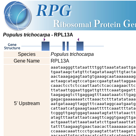
Populus trichocarpa
- RPL13A
Species
Populus trichocarpa
Gene Name
RPL13A
aaataagggttataattttggttaaatataattga
tgaataagctatgttctagatataagtttgtacta
aactaaagagagtaatgtgaaagcaataaaaaaag
actaagcatagtccatgaccgaatgtaattaggaa
caaactcctctccaattaatctcaccaagaacttc
ttataattggaattggattgttttcaaatgagatt
taagagagtcttgaggagtttaaataaatcttgag
gagacgaaaaaaatcttaaactctttatatataaa
5' Upstream
aatgataaagttaggtttcaaataggcaatgaatg
cattaatcatgaaagtaaatttttcaaattttata
tcgggttgagtggagtaaaatagtatttataactt
atagtttaatattaatcaagttcaggtgaagttga
actgaaattattaaataatatcttgaataaattat
tattttaagaagtgaactaacacttaaaaaacaca
ccaaaacaaattccctgcaagtattatttaagatt
aacaaattgtgcatgacatcattcatcatggatta