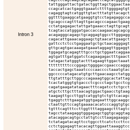
tattgggattactgatactggttagctggaactaa
ccagcatcactgaggtgaaatcttttggggagtgt
cagaggtagtcatggttgtactttatgttacagct
ggttttgaaggcatgaaggtgtcctagagaggcca
tgcagcccagtttagttgacagcccagaactgaag
cctatgagagactattgatgaaacctagttgcagt
tcagtaccatgggatgaccaccaagaacagcagcg
Intron 3
acagagggcagagctgcaggagtggccttgggagg
cagacattgaaacaggaagctgtaacattgaagct
gattcctctcctgaggaatgctgctaacagggagt
gttgcagtgacaaagatgaaataggagttggaggt
tggagatgcagagtttgccctgctggaatcaggaa
agtgatttgatggatctcagaagagactttgaact
tatagactatgggtactttagaagttggactaaat
tttttttttcccggagctggggaccgaacccaggg
taccactgagctaaatccccaacccctaaatgtac
ggcccccatagacatgtgcttgaacaagcctatgg
ttgtatttgcttggcccagaaagtggcactattag
tcactatgggtgtgaccctcgccctagctgcctcg
cagatgaagatatagaactttcagatcctctgcct
atgctcttgctttaacagtggactgaacctgtaag
taagagttgccttggtcatggtgtctgttcacagc
tgaggtctttgaagatggtgagaatttggcaaggc
ctaattgttccagtgaaaacacatcccaggtgtgc
tgtttcagtttccttggttttaggaagctttagtc
tagcctataagaggtgggagagctggtgcaggtag
atacaggacagtgcctattgtccttaagagaaggc
tctatagatacagttcctggccttcatctccttcc
cctctggagagttacacagttggaattaaaggtcc