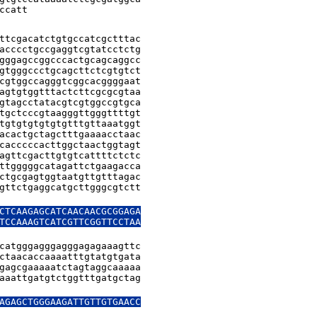
ccatt
ttcgacatctgtgccatcgctttac

acccctgccgaggtcgtatcctctg

gggagccggcccactgcagcaggcc

gtgggccctgcagcttctcgtgtct

cgtggccagggtcggcacggggaat

agtgtggtttactcttcgcgcgtaa

gtagcctatacgtcgtggccgtgca

tgctcccgtaagggttgggttttgt

tgtgtgtgtgtgtttgttaaatggt

acactgctagctttgaaaacctaac

cacccccacttggctaactggtagt

agttcgacttgtgtcattttctctc

ttgggggcatagattctgaagacca

ctgcgagtggtaatgttgtttagac

gttctgaggcatgcttgggcgtctt

CTCAAGAGCATCAACAACGCGGAGA

TCCAAAGTCATCGTTCGGTTCCTAA

catgggagggagggagagaaagttc

ctaacaccaaaatttgtatgtgata

gagcgaaaaatctagtaggcaaaaa

aaattgatgtctggtttgatgctag

AGAGCTGGGAAGATTGTTGTGAACC
