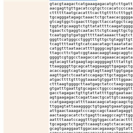
gtacgtaagactcatgaaagagacatgtcttgatt
aacgagttgttgacatccgtgctccacatccccaa
cttttttaatgcacatttcacttgttttctttggt
tgcagggatagagctaaactctgctaacacgggga
gtcagtggctcgaactttggcttaccatggctcag
tggtatgcaaggtctgttatattttcaagatgggg
tgaactctgaggtcaatacttctgtcaagttgctg
tcaatggtgtgatggtttttaataaaacttagtct
gggttcatgggcctgggtttgttgctgtaggttgt
tcagttttaattgtcatcaacatagctaaatatac
catggtttaataacattttggggcagtgacaataa
ttagccttctgatcggtaaacaaggtaagcaggtc
ggggtcgtggcctaagaccatcagaaacacagata
agtacagttatgaagtagcaggggagttttattgt
ttaaggggttgcagcattaggaaggttgagagctg
acaccaggtcagtagcagtagttaagttggtgaga
aagttgatctcaatatccagagcttgctaggactg
atgacttttgtttggtaaaatgtggattttggaac
ctttaagtggggcttaatgagctatcctaagcggg
gtgatttgaattgtgcagacctggcccaagaggtt
gacctagagactgttgtattattttggtgaataac
agtgaagagactcagattaactgcattgtcaaagg
ccatgaagagcattttaaacaagcatagcaagctg
ttggagtattaaaggggctgtgaagtgaaatggag
attgaactaaagatcccagccagctaaatagaggt
aactaagcacatctctgagttcaaggccagtttgg
aattttaaatccaggtttggtggaccatacacttt
tgcagagctctgagttcaaagtcagtctacacagc
gcagtgaaggaattggacaacagaaagctggtatt
cagccccagcaagcagcagaactcagcatggggcg