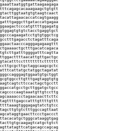
gaaattaatggtgattaagaagaga

tttcagagcacaaagaagctgtgtt

gtacttggtaatgtgtaagtcaact

tacattagaacaccatcagtgaagg

gatttgaggcttgataccatgagaa

ggaagactcccatgttttggagatg

gtggagtgtgtctacctgaggtgct

ggcccagaagatcctgtgtggctcg

gcctttgagacctctagatttcaga

ggaactaacccagggagagaagttt

ctgaaaactgctttgacatcagaca

tgtcttgatttggggatttcagtta

ttggacttttaacattgttgactgc

gtacatttccttttttttctttttt

ccttgcgcttgctaggcaagcgctc

atttcattatgctatggctagatat

gggccagggagtggaatgtgctggt

gcgtggccttgtttgagtaggtgtg

aagtcagtcttccactagctgcctt

ggaccatgcctgcttggatgctgcc

cagccccaagtaaatgttgtccttg

agcaaaaccctagaacaacttcttc

tagttttgagccatttgttttgttt

ttttaaagtgggagagtatctgtcc

tagcttgtgtctttggccagttaat

agcataggtgaacttccctgaccct

ttacacatgctgggcataaggtgag

tacttgtgcaagagtcatgctgtct

agttatagttcatgacagccagcag
