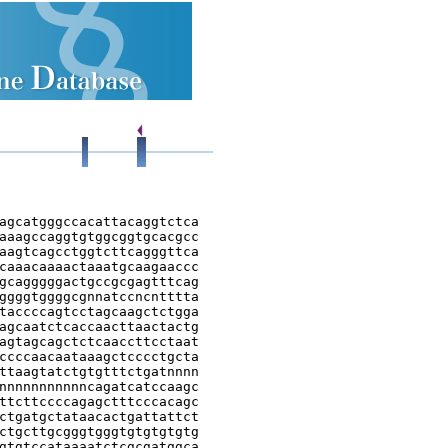
agcatgggccacattacaggtctca

aaagccaggtgtggcggtgcacgcc

aagtcagcctggtcttcagggttca

caaacaaaactaaatgcaagaaccc

gcagggggactgccgcgagtttcag

ggggtggggcgnnatccncntttta

taccccagtcctagcaagctctgga

agcaatctcaccaacttaactactg

agtagcagctctcaaccttcctaat

ccccaacaataaagctcccctgcta

ttaagtatctgtgtttctgatnnnn

nnnnnnnnnnncagatcatccaagc

ttcttccccagagctttcccacagc

ctgatgctataacactgattattct

ctgcttgcgggtgggtgtgtgtgtg

gtgtccataaaatctcgcgatggca
