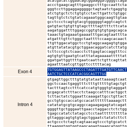
acatgatattggaacagtggaaggatggggtcaga
accctgaagcagtttgaaggcctttgccaattcta
gggtccttggaggagggggctagtaatctgaggtg
atctgtgctctctgtgtcctacttgattctgtggc
tagttgtctctgtatcagaaatgggcaagttgtaa
gcctccctcagtgtacgtggggggtaggtcagtct
gatgtactgtgttgtagcttttagttttcttcata
aagatggattttggagccggtgtgtgtgagcagca
taaactgtagaaatgaaaatttgacagtaatttta
atgatttgttctgggctaattttccaagcacaact
ttgttggacatggctcctgtaggcaagagtgtgga
atgttatatacgtgctggaacaggatcatcttatg
tcttcccgtctcaacctcttgagtaccaggtttcc
agtgtgttgaatgtcatttatagaaaaatttttat
ggatgattggttttgaatcaattctgttcagttat
agaatttaatcgttggttccttttacag
TGTGGAGTTATAAGCCCTAGATTTGATGTTCAACT
Exon 4
AATCTGCTCCCATCACGGCAGTTTGG
gtgagttggctttgtatgtataattaaaagtcaat
ggctccaactgaggtttctttgtttttgtagctgt
tactttagtcctttcatccatgtgggtgtagggat
gcgagcatctttacctctaagccatttcactggct
tcttactatctggaattcaaagattgcctgttact
gcctgtgccaccatgccacatttttttaaaagctt
Intron 4
catatatgcgtgcaggccagaagagagtatcagat
ggggttgctgggaattgaacctaggacctctctgg
tgagccatatctatagcctcctaatttttttttta
gttagggcagtgtgtagctggaatctatatcttct
actgccctctagtcagtaacagtccctgtgcatct
ttaagggtggtggtgagcagagtgaagcatggttg