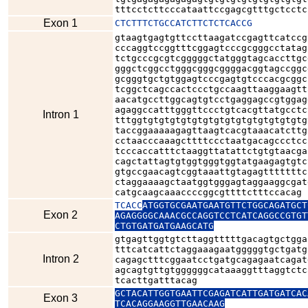
tttcctcttcccataattccgagcgtttgctcctc
Exon 1
CTCTTTCTGCCATCTTCTCTCACCG
gtaagtgagtgttccttaagatccgagttcatccg
cccaggtccggtttcggagtcccgcgggcctatag
tctgcccgcgtcgggggctatgggtagcaccttgc
gggctcggcctgggcgggcggggacggtagccggc
gcgggtgctgtggagtcccgagtgtcccacgcggc
tcggctcagccactccctgccaagttaaggaagtt
aacatgccttggcagtgtcctgaggagccgtggag
agaggccatttgggttccctgtcacgttatgcctc
Intron 1
tttggtgtgtgtgtgtgtgtgtgtgtgtgtgtgtg
taccggaaaaagagttaagtcacgtaaacatcttg
cctaacccaaagcttttccctaatgacagccctcc
tcccaccatttctaaggttatattctgtgtaacga
cagctattagtgtggtgggtggtatgaagagtgtc
gtgccgaacagtcggtaaattgtagagtttttttc
ctaggaaaagctaatggtgggagtaggaaggcgat
catgcaagcaaaccccggcgttttctttccacag
TCACC
ATGGTGCGAATGAATGTTCTGGCAGATGCT
Exon 2
AGAGGGGCAAACGCCAGGTCCTCATCAGGCCGTGT
CTGTGATGATGAAGCATG
gtgagttggtgtcttaggtttttgacagtgctgga
tttcatcattctaggaaagaatgggggtgctgatg
Intron 2
cagagctttcggaatcctgatgcagagaatcagat
agcagtgttgtggggggcataaaggtttaggtctc
tcacttgatttacag
GCTACATTGGTGAATTCGAGATCATTGATGATCAC
Exon 3
TCACAGGAAGGTTGAACAAG