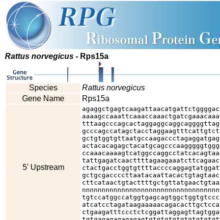
Rattus norvegicus
- Rps15a
Species
Rattus norvegicus
Gene Name
Rps15a
agaggctgagtcaagattaacatgattctggggac
aaaagccaaattcaaaccaaactgatcgaaacaaa
tttaagcccagcactaggaggcaggcaggggttag
gcccagccatagctacctaggaagtttcattgtct
gctgtggtgttaatgccaagaccctagaggatgag
actacacagagctacatgcagcccaagggggtggg
ccaaacaaaagtcatggccaggcctatcacagtaa
tattgagatcaacttttagaagaaatcttcagaac
5' Upstream
ctactgacctggtgttttaccccaggagtatggat
gctgcgaccccttaatacaattacactgtagtaac
cttcataactgtacttttgctgttatgaactgtaa
nnnnnnnnnnnnnnnnnnnnnnnnnnnnnnnnnnn
tgtccatggccatggtgagcagtggctggtgtccc
atcatcctagataagaaaaacagacacttgctcca
ctgaagatttccctctcggattaggagttagtgga
tgtgagagagagagagtgtgtgtgtgtgtgtgtgt