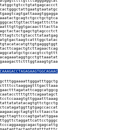
atgagtctttgttttagggaggtat

tatggctgtcctgtatgagcaccct

cactgggctattgaatgtaatatgc

tgaagtcagtgattaaagtggagga

aaatactgcagtctgcctgctgtca

gggcacttgttacttagatttctta

aatttgttggtgacaactttactta

agctactactgagctgtagccctct

tttagtctctgtaccttataatgag

atgtgactaagtcatttggctatac

tgtacatacatgttgtgagggtggt

tacttcagactgtcttagaactcag

aggcatatgctgccacgtcctgttt

acagaaataggtgcctgttaaatat

gaaagacttctttggtaaagtgtaa

CAAAGACCTAGAGAAGTGGCAGAAC

gctttggaaaattgggatttggctg

cttttcctaaggagtttgacttaaa

gaactttagatattcaggcatggcg

caataccttttgtttcagaatagct

tcctccaaagtgttggaatttaaag

tattatatatacagtgttctgcctg

ctcatagatggttgtgagccaccat

aagaacagctagtgttcttaaccta

agcttagttcccagtgatattggaa

ttggttctaggattcattcctgggc

tcccaggaaggcagactgagcattg

gaatagttactagtgtgtttgtttc
