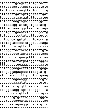
ctcaaattgcagctgtctgtaactt

tttaaggaatttggctaaggttatg

tacttggctcaagttactggttttg

attaacttgatagttgactactgat

tacataaataacaatcttgtaatgg

tctcattaagtagagaggttggctt

aatcaaaggtatacgatgcacacgt

tttgagtaaatggctaagcagtaga

agctgtctgaaatctaggctgcctg

tatctcattcctgtccttttggctc

gctggtgatggtgtggctgagcctg

ctctagtacccatatggctttcaga

cttaattacagttcataacagcaaa

tgggggttactacagtgtaattgta

ctgctatccatagtcctggggtaaa

ttgctgttctgaagatttcttctaa

gggtattactgtgataggcctggcc

tttggatttggaaagcagtggaatg

aatatggaagactttgttactgaga

tcagtggagaagaacttcagtatgt

atggcagctttttgcccttgtgaag

aagcctcagaaaggcccatcacgtc

agaaaggaaaatataaagtatgtgt

gtgaatcctgtgttcaaggatttaa

ccaggcaaggtagtacaaggcttta

gacagagcatgttctaggtggagaa

aatcacagtgcttaggggacaggca

aagtttccaggatagccaagcttag

aacgtaatagaaggaggatatgttc

tgtggctctgaaaaatagaagggac
