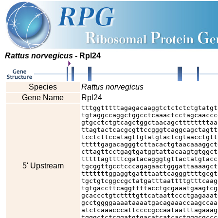
Rattus norvegicus
- Rpl24
Species
Rattus norvegicus
Gene Name
Rpl24
tttggtttttagagacaaggtctctctctgtatgt
tgtaggccaggctggcctcaaactcctagcaaccc
gtgcctctgtcagctggctaacagcttttttttaa
ttagtactcacgcgttccgggtcaggcagctagtt
tcctcttccatagttgtatgtactcgtaacctgtt
tttttgagacagggtcttacactgtaacaaaggct
cttagttcctgagtgatggtattacaagtgtggct
tttttagttttcgatacagggtgttactatgtacc
5' Upstream
tgcggttgcctcccagagaactgggattaaaagct
tttttttggaggtgatttaattcagggttttgcgt
tgctgtcggccgctatgatttaattttgtttcaag
tgtgaccttcaggttttacctgcgaaatgaagtcg
gcaccctgtcttttgttcataattccctgagaaat
gcctggggaaaataaaatgacagaaaccaagccaa
atctcaaacccattccccgccaataatttagaaag
tgggctctcggatgtgacatcatcactgggcgccc