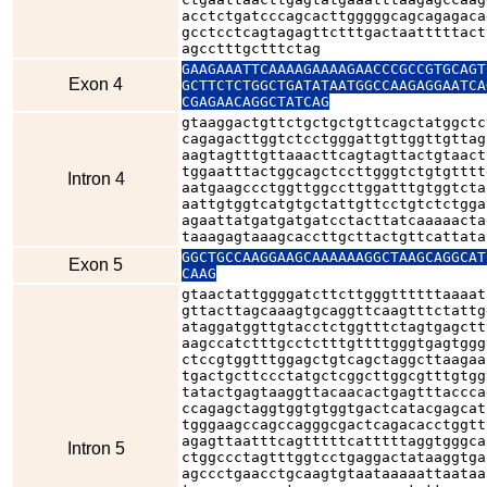
acctctgatcccagcacttgggggcagcagagaca
gcctcctcagtagagttctttgactaatttttact
agcctttgctttctag
GAAGAAATTCAAAAGAAAAGAACCCGCCGTGCAGT
Exon 4
GCTTCTCTGGCTGATATAATGGCCAAGAGGAATCA
CGAGAACAGGCTATCAG
gtaaggactgttctgctgctgttcagctatggctc
cagagacttggtctcctgggattgttggttgttag
aagtagtttgttaaacttcagtagttactgtaact
tggaatttactggcagctccttgggtctgtgtttt
Intron 4
aatgaagccctggttggccttggatttgtggtcta
aattgtggtcatgtgctattgttcctgtctctgga
agaattatgatgatgatcctacttatcaaaaacta
taaagagtaaagcaccttgcttactgttcattata
GGCTGCCAAGGAAGCAAAAAAGGCTAAGCAGGCAT
Exon 5
CAAG
gtaactattggggatcttcttgggttttttaaaat
gttacttagcaaagtgcaggttcaagtttctattg
ataggatggttgtacctctggtttctagtgagctt
aagccatctttgcctctttgttttgggtgagtggg
ctccgtggtttggagctgtcagctaggcttaagaa
tgactgcttccctatgctcggcttggcgtttgtgg
tatactgagtaaggttacaacactgagtttaccca
ccagagctaggtggtgtggtgactcatacgagcat
tgggaagccagccagggcgactcagacacctggtt
agagttaatttcagtttttcatttttaggtgggca
Intron 5
ctggccctagtttggtcctgaggactataaggtga
agccctgaacctgcaagtgtaataaaaattaataa