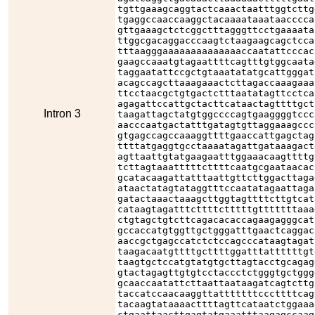
tgttgaaagcaggtactcaaactaatttggtcttg
tgaggccaaccaaggctacaaaataaataacccca
gttgaaagctctcggctttagggttcctgaaaata
ttggcgacaggacccaagtctaagaagcagctcca
tttaagggaaaaaaaaaaaaaaccaatattcccac
gaagccaaatgtagaattttcagtttgtggcaata
taggaatattccgctgtaaatatatgcattgggat
acagccagcttaaagaaactcttagaccaaagaaa
ttcctaacgctgtgactctttaatatagttcctca
agagattccattgctacttcataactagttttgct
Intron 3
taagattagctatgtggccccagtgaaggggtccc
aacccaatgactatttgatagtgttaggaaagccc
gtgagccagccaaaggttttgaaccattgagctag
ttttatgaggtgcctaaaatagattgataaagact
agttaattgtatgaagaatttggaaacaagttttg
tcttagtaaatttttcttttcaatgcgaataacac
gcatacaagattatttaattgttcttggacttaga
ataactatagtataggtttccaatatagaattaga
gatactaaactaaagcttggtagttttcttgtcat
cataagtagatttcttttctttttgtttttttaaa
ctgtagctgtcttcagacacaccagaagagggcat
gccaccatgtggttgctgggatttgaactcaggac
aaccgctgagccatctctccagcccataagtagat
taagacaatgttttgcttttggatttattttttgt
taagtgctccatgtatgtgcttagtacctgcagag
gtactagagttgtgtcctaccctctgggtgctggg
gcaaccaatattcttaattaataagatcagtcttg
taccatccaacaaggttatttttttcccttttcag
tacaagtataaaacttttagttcataatctggaaa
ctgaattaacttgagtatgaaatttaagagccaag