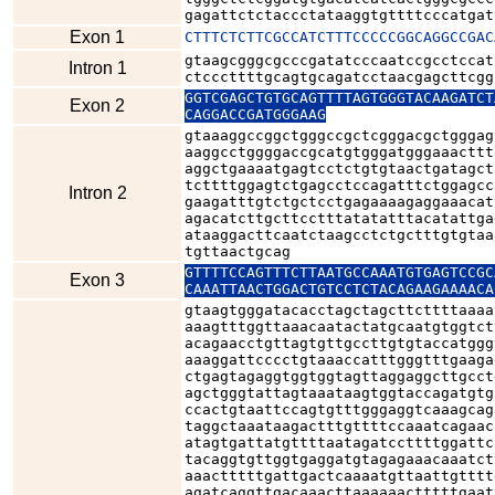
gagattctctaccctataaggtgttttcccatgat
Exon 1
CTTTCTCTTCGCCATCTTTCCCCCGGCAGGCCGAC
gtaagcgggcgcccgatatcccaatccgcctccat
Intron 1
ctcccttttgcagtgcagatcctaacgagcttcgg
GGTCGAGCTGTGCAGTTTTAGTGGGTACAAGATCT
Exon 2
CAGGACCGATGGGAAG
gtaaaggccggctgggccgctcgggacgctgggag
aaggcctggggaccgcatgtgggatgggaaacttt
aggctgaaaatgagtcctctgtgtaactgatagct
tcttttggagtctgagcctccagatttctggagcc
Intron 2
gaagatttgtctgctcctgagaaaagaggaaacat
agacatcttgcttcctttatatatttacatattga
ataaggacttcaatctaagcctctgctttgtgtaa
tgttaactgcag
GTTTTCCAGTTTCTTAATGCCAAATGTGAGTCCGC
Exon 3
CAAATTAACTGGACTGTCCTCTACAGAAGAAAACA
gtaagtgggatacacctagctagcttcttttaaaa
aaagtttggttaaacaatactatgcaatgtggtct
acagaacctgttagtgttgccttgtgtaccatggg
aaaggattcccctgtaaaccatttgggtttgaaga
ctgagtagaggtggtggtagttaggaggcttgcct
agctgggtattagtaaataagtggtaccagatgtg
ccactgtaattccagtgtttgggaggtcaaagcag
taggctaaataagactttgttttccaaatcagaac
atagtgattatgttttaatagatccttttggattc
tacaggtgttggtgaggatgtagagaaacaaatct
aaactttttgattgactcaaaatgttaattgtttt
agatcaggttgacaaacttaaaaaactttttgaat