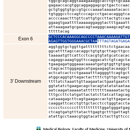
tggcgcagcaggtaaagaaaggcacctgttgcaaa
gagaaccacgtggcaggaggagcgctgactccaac
gctgtggtgtgccgtgcccaaaataaaaatacacc
tgtgggcctccagtcccagccctgacacagggtca
accccaaactttgttcattgtgccttactgtccaa
ggaagtgaattttaaaaaggaggtactttgaaatt
attaaagaatgcgaacagtaagggcaaagcagtag
tttttacag
GCTCCCACAAAGGCAGCCCCTAAACAAAAGATTGT
Exon 6
AGAGTTGGTGGGAAACGCTAA
TTTAGTAGATGAGA
aggtggtgctggttgatttttttttctctgaacaa
ggcattttagccacaggctgtgtgcttagcttgcc
taaaaatgttcattcctcacgtgtatgcatcacac
cagaggcaaagtggttccaggacatctgtcagcta
tgaagagatgggaaacaaaatgatgtggttgtgag
ctagcacttgggagacatgagaagagtacaaggct
actcatcactcctgaaaatttaggggttcagtgct
atggcaggtgttagactacttttctgttgctaagc
3' Downstream
ttttatctaaattgttaagaatactgaatgaatct
ggtatatctgaagacagctacagtatatataataa
aatcaagataaaaatatttttttttaaaaatactg
tttgccttctatgattactatcttatcattagcag
cataaagagcttcagtgaagaccactgttgagaca
caaggattcacctgttgctacctcctgggtaccta
ccccctcccccctttttttttttggatgggatgag
ctcagtgatgtttatacttgagtgctttgattagt
atattgcctaaacgtggtacattctacttgttccc