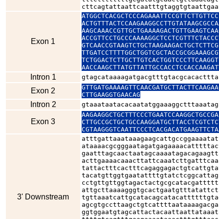
cttcagtattaattcaatttgtaggtgtaattgaa
ATGGCTCACGCTCCCAGAAATTCCGTTCTTGTTCC
ACTGTTTACTCCAAGAAGGCCTTGTATAAGCGCCA
AAGCAAACCGTTGCTGAAAAGACTGTTGAAGTCAA
ACCGTTCCTGCCCAAAAGGCTCCTCGTTTCTACCC
Exon 1
GTCAACCGTAAGTCTGCTAAGAAGACTGCTCTTCG
TTGATCCTTTTGGCTGGTCGCTACCGCGGAAAGCG
TCTGGACTCTTGCTTGTCACTGGTCCCTTCAAGGT
AACCAAGCTTATGTTATTGCCACCTCCACCAAGAT
Intron 1
gtagcataaaagatgacgtttgtacgcacacttta
GTTGATGAAAAGTTCAACGATGCTTACTTCAAGAA
Exon 2
CTTGAAGGTGAACAG
Intron 2
gtaaataatacacaatatggaaaggctttaaatag
AAGAAGGCTGCTTTCCCTGAATCCAAGGCTGCCGA
Exon 3
CTTGCCGCTGCTGCCAAGGATGCTTACCTCGTCTC
CGTAAGGGTCAATTCCCTCACGACATGAAGTTCTA
atttgattaaataaagaagcattgccggaaaatat
ataaaacgcgggaatagatgagaaaacatttttac
gaatttagcaactaatagcaaaatagacagaagtt
acttgaaaacaaacttattcaaatcttgatttcaa
tattactttcactttcagaggagactgtcattgta
tacatgttggtgaatattttgtatctcggcattag
cctgttgttggtagactactgcgcatacgattttt
attgcttaaaagggtgcactgaatgtttatattct
3' Downstream
tgttaaatcattgcatacagcatacattttttgta
agcgtgccttaagctgtcattttaataaaagacga
ggtggaatgtagcattactacaattaattataaat