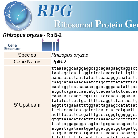
Rhizopus oryzae
- Rpl6-2
Species
Rhizopus oryzae
Gene Name
Rpl6-2
ttaaaaggcaaggaggcagcagaagaagtaggact
taataggtaatttggtctcgtcaacatgtttgttc
aaacaaacttaattataattaaaagggtaataatt
caagcataaaaagaaatgtagcttttatattttca
caatcggtcataaaaaaggaatgggaaatattgaa
atgctcagaatcaatatgttacaatatctcaccaa
caaaaattcagctcgttttttacaacatggaaaat
tatatcattattgctttttacaggtttaatacatg
5' Upstream
aggtatagaaattttggtattagaagccatataat
ttctacaaataatgctcctgatctatcatgaattt
actttaaattcccgatttgtctcgggtggggggca
gtgttaaacattcatttacaaaacacccctctttc
ttatgaggagaggatagtactgcgaaacagaagta
atgaatagataaatggatggatggatggtagattg
attgaacagcgattgactacttaaaaatacaacga
tttcttttttttgcgatatgcaactgttaaacagt