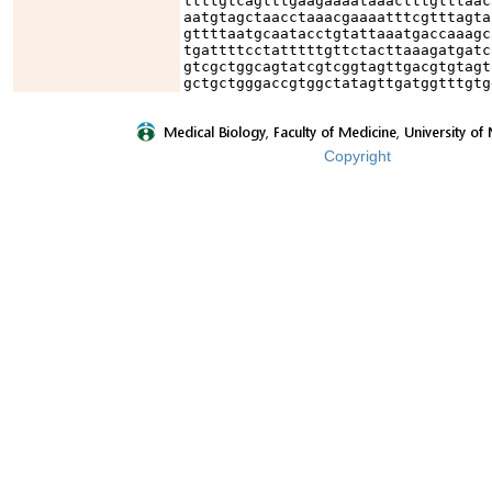
ttttgtcagtttgaagaaaataaactttgtttaac
aatgtagctaacctaaacgaaaatttcgtttagta
gttttaatgcaatacctgtattaaatgaccaaagc
tgattttcctatttttgttctacttaaagatgatc
gtcgctggcagtatcgtcggtagttgacgtgtagt
gctgctgggaccgtggctatagttgatggtttgtg
Copyright