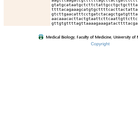
aagtttaagatcgttttttagcttactgatctctt
gtatgcataatgctcttctattgcctgctgcttta
ttttacagaaagcatgtgcttttcacttactatta
gtcttgaacatttcctgatctacagctgatgttta
aacaaacacttactgtaattcttcaattgttcttc
gttgtgttttagttaaaagaaagatacttttacga
Copyright