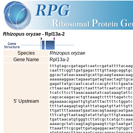
Rhizopus oryzae
- Rpl13a-2
Species
Rhizopus oryzae
Gene Name
Rpl13a-2
tttgtagccgatagatcaatccgatattttacaag
caatttcggttgatgagactttgttaagcaggtgc
ggcactataacaaaatgcattgcaagtaaaacaag
aaaaaaggaactagaaatgatagtaactagttgca
gagattatgccaatcacatccacgtcttctgaata
cttaacaattgagtctaatttattcaatcattcgt
tcatcttccttaaacaaaatatcaataaagtattc
cagcacaagacactgttaaagtctttttagatctc
5' Upstream
agaaaaacagaattgtgtatttacttttctggatc
ttttataagagtagtatttatagatgttatttgtt
ttgattttaaaaatgaataacagtaaagcaatgaa
tttcatgttaataagtatattatgctttgtaaaaa
tgattaacatgtgggtcttatcgctcatgctcaaa
aaaacgctatcaagtagtgaaagtctgctaatgat
ttaaatttcgcgattgatagaggacaattgtggct
atgtgtggcttagcaaatcagacaggactgacgaa