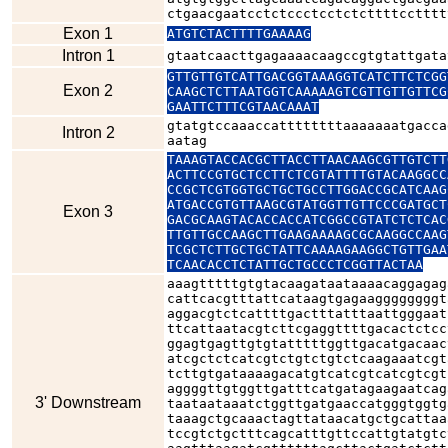
ctgaacgaatcctctccctcctctcttttcctttt
Exon 1
ATGTCTACTTTTGAAAAG
Intron 1
gtaatcaacttgagaaaacaagccgtgtattgata
GTTGTTGTCATTGACGGTAAAGGTCATCTTCTCGG
Exon 2
CAAGCTCTTAATGGTCAAAAAGTCGTTGTTGTTCG
GAATTCTTTCGTAACAAAT
gtatgtccaaaccattttttttaaaaaaatgacca
Intron 2
aatag
TAAAGTACCACGCTTACCTTAACAAGCGTTGTCTT
ACTTCCGTGCTCCTTCTCGTATTTTGTACAAGGCC
CCGCTCGTGGTGCTGCTGCCTTGGACCGCATCAAG
ATGACCGTGTTAAGCGTATGGTTGTTCCCGATGCT
Exon 3
GACGCAAGTACACCACCATCGGCCGTATCTCTCAC
TTGTTGCCAAGCTTGAAGAAAAGCGCAAGGCCAAG
TCGCTCTTGCTGCTATTCAAAAGAAGGCTGTTGAA
TCAACACCTCTATTGCTGCCCTCGGTTACTAA
aaagtttttgtgtacaagataataaaacaggagag
cattcacgtttattcataagtgagaaggggggggt
aggacgtctcattttgactttatttaattgggaat
ttcattaatacgtcttcgaggttttgacactctcc
ggagtgagttgtgtatttttggttgacatgacaac
atcgctctcatcgtctgtctgtctcaagaaatcgt
tcttgtgataaaagacatgtcatcgtcatcgtcgt
aggggttgtggttgatttcatgatagaagaatcag
3' Downstream
taataataaatctggttgatgaaccatgggtggtg
taaagctgcaaactagttataacatgctgcattaa
tccgtctgctttcagcatttgttccattgtatgtc