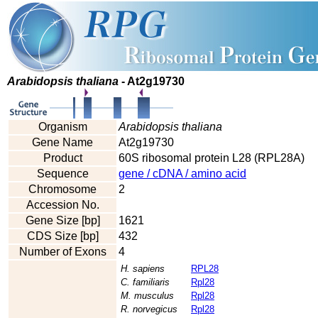
Arabidopsis thaliana
- At2g19730
Organism
Arabidopsis thaliana
Gene Name
At2g19730
Product
60S ribosomal protein L28 (RPL28A)
Sequence
gene / cDNA / amino acid
Chromosome
2
Accession No.
Gene Size [bp]
1621
CDS Size [bp]
432
Number of Exons
4
H. sapiens
RPL28
C. familiaris
Rpl28
M. musculus
Rpl28
R. norvegicus
Rpl28