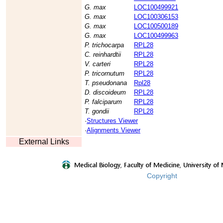
G. max
LOC100499921
G. max
LOC100306153
G. max
LOC100500189
G. max
LOC100499963
P. trichocarpa
RPL28
C. reinhardtii
RPL28
V. carteri
RPL28
P. tricornutum
RPL28
T. pseudonana
Rpl28
D. discoideum
RPL28
P. falciparum
RPL28
T. gondii
RPL28
·
Structures Viewer
·
Alignments Viewer
External Links
Copyright