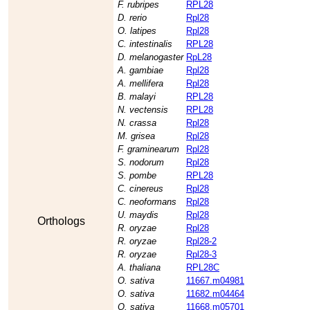
F. rubripes
RPL28
D. rerio
Rpl28
O. latipes
Rpl28
C. intestinalis
RPL28
D. melanogaster
RpL28
A. gambiae
Rpl28
A. mellifera
Rpl28
B. malayi
RPL28
N. vectensis
RPL28
N. crassa
Rpl28
M. grisea
Rpl28
F. graminearum
Rpl28
S. nodorum
Rpl28
S. pombe
RPL28
C. cinereus
Rpl28
C. neoformans
Rpl28
U. maydis
Rpl28
Orthologs
R. oryzae
Rpl28
R. oryzae
Rpl28-2
R. oryzae
Rpl28-3
A. thaliana
RPL28C
O. sativa
11667.m04981
O. sativa
11682.m04464
O. sativa
11668.m05701