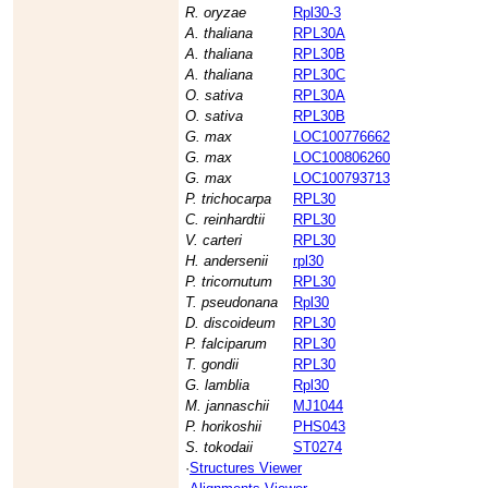
R. oryzae
Rpl30-3
A. thaliana
RPL30A
A. thaliana
RPL30B
A. thaliana
RPL30C
O. sativa
RPL30A
O. sativa
RPL30B
G. max
LOC100776662
G. max
LOC100806260
G. max
LOC100793713
P. trichocarpa
RPL30
C. reinhardtii
RPL30
V. carteri
RPL30
H. andersenii
rpl30
P. tricornutum
RPL30
T. pseudonana
Rpl30
D. discoideum
RPL30
P. falciparum
RPL30
T. gondii
RPL30
G. lamblia
Rpl30
M. jannaschii
MJ1044
P. horikoshii
PHS043
S. tokodaii
ST0274
·
Structures Viewer