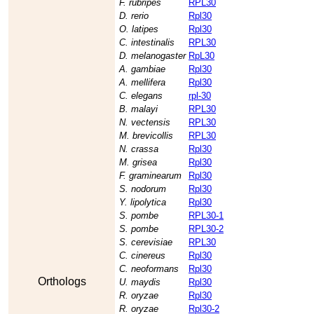
F. rubripes
RPL30
D. rerio
Rpl30
O. latipes
Rpl30
C. intestinalis
RPL30
D. melanogaster
RpL30
A. gambiae
Rpl30
A. mellifera
Rpl30
C. elegans
rpl-30
B. malayi
RPL30
N. vectensis
RPL30
M. brevicollis
RPL30
N. crassa
Rpl30
M. grisea
Rpl30
F. graminearum
Rpl30
S. nodorum
Rpl30
Y. lipolytica
Rpl30
S. pombe
RPL30-1
S. pombe
RPL30-2
S. cerevisiae
RPL30
C. cinereus
Rpl30
C. neoformans
Rpl30
Orthologs
U. maydis
Rpl30
R. oryzae
Rpl30
R. oryzae
Rpl30-2