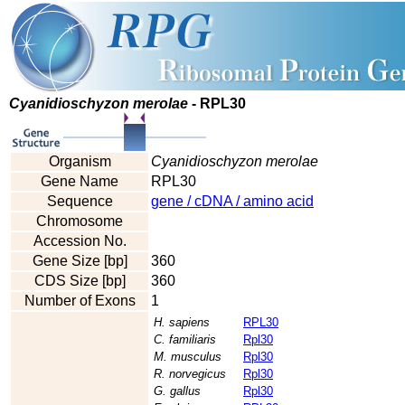
Cyanidioschyzon merolae
- RPL30
Organism
Cyanidioschyzon merolae
Gene Name
RPL30
Sequence
gene / cDNA / amino acid
Chromosome
Accession No.
Gene Size [bp]
360
CDS Size [bp]
360
Number of Exons
1
H. sapiens
RPL30
C. familiaris
Rpl30
M. musculus
Rpl30
R. norvegicus
Rpl30
G. gallus
Rpl30