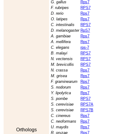
G. gallus
Rps7
F. rubripes
RPS7
D. rerio
Rps7
O. latipes
Rps7
C. intestinalis
RPS7
D. melanogaster
RpS7
A. gambiae
Rps7
A. mellifera
Rps7
C. elegans
rps-7
B. malayi
RPS7
N. vectensis
RPS7
M. brevicollis
RPS7
N. crassa
Rps7
M. grisea
Rps7
F. graminearum
Rps7
S. nodorum
Rps7
Y. lipolytica
Rps7
S. pombe
RPS7
S. cerevisiae
RPS7A
S. cerevisiae
RPS7B
C. cinereus
Rps7
C. neoformans
Rps7
U. maydis
Rps7
Orthologs
R. oryzae
Rps7