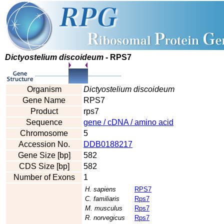
Dictyostelium discoideum
- RPS7
Organism
Dictyostelium discoideum
Gene Name
RPS7
Product
rps7
Sequence
gene / cDNA / amino acid
Chromosome
5
Accession No.
DDB0188217
Gene Size [bp]
582
CDS Size [bp]
582
Number of Exons
1
H. sapiens
RPS7
C. familiaris
Rps7
M. musculus
Rps7
R. norvegicus
Rps7