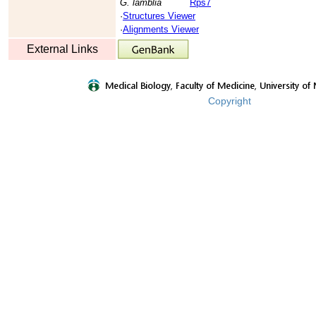
G. lamblia
Rps7
·
Structures Viewer
·
Alignments Viewer
External Links
Copyright