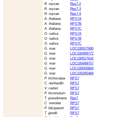
R. oryzae
Rps7-2
R. oryzae
Rps7-3
R. oryzae
Rps7-4
A. thaliana
RPS7A
A. thaliana
RPS7B
A. thaliana
RPS7C
O. sativa
RPS7A
O. sativa
RPS7B
O. sativa
RPS7C
G. max
LOC100527680
G. max
LOC100499772
G. max
LOC100527642
G. max
LOC100499757
G. max
LOC100500684
G. max
LOC100305484
P. trichocarpa
RPS7
C. reinhardtii
RPS7
V. carteri
RPS7
P. tricornutum
RPS7
T. pseudonana
Rps7
C. merolae
RPS7
P. falciparum
RPS7
T. gondii
RPS7