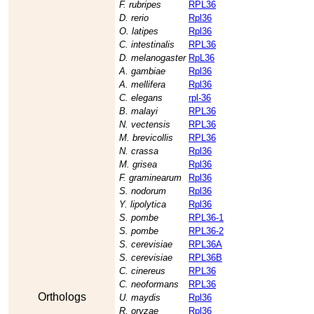
F. rubripes
RPL36
D. rerio
Rpl36
O. latipes
Rpl36
C. intestinalis
RPL36
D. melanogaster
RpL36
A. gambiae
Rpl36
A. mellifera
Rpl36
C. elegans
rpl-36
B. malayi
RPL36
N. vectensis
RPL36
M. brevicollis
RPL36
N. crassa
Rpl36
M. grisea
Rpl36
F. graminearum
Rpl36
S. nodorum
Rpl36
Y. lipolytica
Rpl36
S. pombe
RPL36-1
S. pombe
RPL36-2
S. cerevisiae
RPL36A
S. cerevisiae
RPL36B
C. cinereus
RPL36
C. neoformans
RPL36
Orthologs
U. maydis
Rpl36
R. oryzae
Rpl36