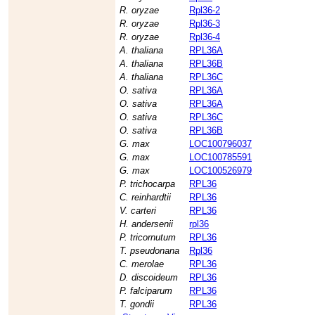
R. oryzae
Rpl36-2
R. oryzae
Rpl36-3
R. oryzae
Rpl36-4
A. thaliana
RPL36A
A. thaliana
RPL36B
A. thaliana
RPL36C
O. sativa
RPL36A
O. sativa
RPL36A
O. sativa
RPL36C
O. sativa
RPL36B
G. max
LOC100796037
G. max
LOC100785591
G. max
LOC100526979
P. trichocarpa
RPL36
C. reinhardtii
RPL36
V. carteri
RPL36
H. andersenii
rpl36
P. tricornutum
RPL36
T. pseudonana
Rpl36
C. merolae
RPL36
D. discoideum
RPL36
P. falciparum
RPL36
T. gondii
RPL36