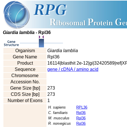
Giardia lamblia
- Rpl36
Organism
Giardia lamblia
Gene Name
Rpl36
Product
16114|blasthit 2e-12|gi|32420589|ref|
Sequence
gene / cDNA / amino acid
Chromosome
Accession No.
Gene Size [bp]
273
CDS Size [bp]
273
Number of Exons
1
H. sapiens
RPL36
C. familiaris
Rpl36
M. musculus
Rpl36
R. norvegicus
Rpl36