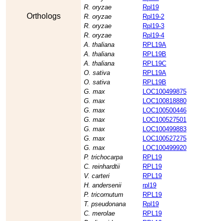
R. oryzae
Rpl19
Orthologs
R. oryzae
Rpl19-2
R. oryzae
Rpl19-3
R. oryzae
Rpl19-4
A. thaliana
RPL19A
A. thaliana
RPL19B
A. thaliana
RPL19C
O. sativa
RPL19A
O. sativa
RPL19B
G. max
LOC100499875
G. max
LOC100818880
G. max
LOC100500446
G. max
LOC100527501
G. max
LOC100499883
G. max
LOC100527275
G. max
LOC100499920
P. trichocarpa
RPL19
C. reinhardtii
RPL19
V. carteri
RPL19
H. andersenii
rpl19
P. tricornutum
RPL19
T. pseudonana
Rpl19
C. merolae
RPL19