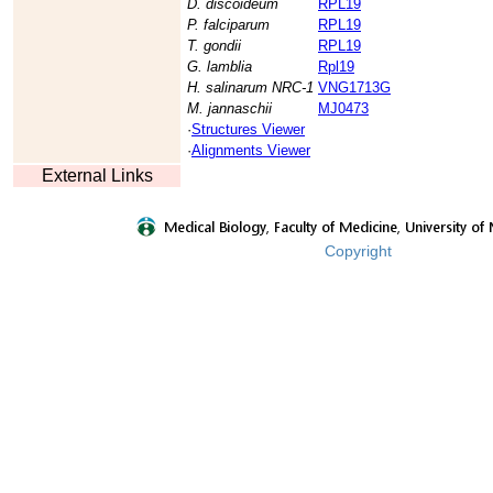
D. discoideum
RPL19
P. falciparum
RPL19
T. gondii
RPL19
G. lamblia
Rpl19
H. salinarum NRC-1
VNG1713G
M. jannaschii
MJ0473
·
Structures Viewer
·
Alignments Viewer
External Links
Copyright