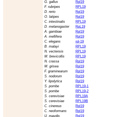
G. gallus
Rpl19
F. rubripes
RPL19
D. rerio
Rpl19
O. latipes
Rpl19
C. intestinalis
RPL19
D. melanogaster
RpL19
A. gambiae
Rpl19
A. mellifera
Rpl19
C. elegans
rpl-19
B. malayi
RPL19
N. vectensis
RPL19
M. brevicollis
RPL19
N. crassa
Rpl19
M. grisea
Rpl19
F. graminearum
Rpl19
S. nodorum
Rpl19
Y. lipolytica
Rpl19
S. pombe
RPL19-1
S. pombe
RPL19-2
S. cerevisiae
RPL19A
S. cerevisiae
RPL19B
C. cinereus
Rpl19
C. neoformans
Rpl19
U. maydis
Rpl19