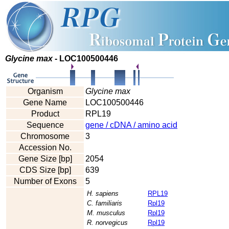
Glycine max
- LOC100500446
Organism
Glycine max
Gene Name
LOC100500446
Product
RPL19
Sequence
gene / cDNA / amino acid
Chromosome
3
Accession No.
Gene Size [bp]
2054
CDS Size [bp]
639
Number of Exons
5
H. sapiens
RPL19
C. familiaris
Rpl19
M. musculus
Rpl19
R. norvegicus
Rpl19