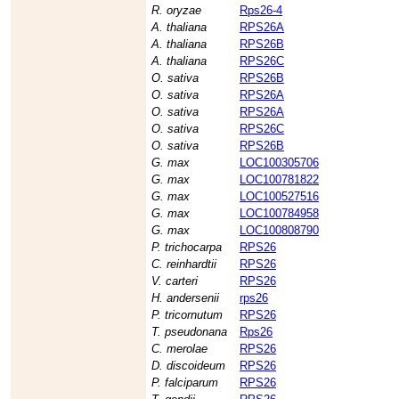
R. oryzae
Rps26-4
A. thaliana
RPS26A
A. thaliana
RPS26B
A. thaliana
RPS26C
O. sativa
RPS26B
O. sativa
RPS26A
O. sativa
RPS26A
O. sativa
RPS26C
O. sativa
RPS26B
G. max
LOC100305706
G. max
LOC100781822
G. max
LOC100527516
G. max
LOC100784958
G. max
LOC100808790
P. trichocarpa
RPS26
C. reinhardtii
RPS26
V. carteri
RPS26
H. andersenii
rps26
P. tricornutum
RPS26
T. pseudonana
Rps26
C. merolae
RPS26
D. discoideum
RPS26
P. falciparum
RPS26