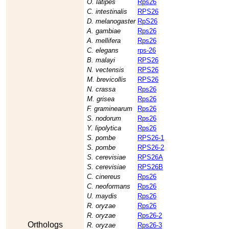
O. latipes
Rps26
C. intestinalis
RPS26
D. melanogaster
RpS26
A. gambiae
Rps26
A. mellifera
Rps26
C. elegans
rps-26
B. malayi
RPS26
N. vectensis
RPS26
M. brevicollis
RPS26
N. crassa
Rps26
M. grisea
Rps26
F. graminearum
Rps26
S. nodorum
Rps26
Y. lipolytica
Rps26
S. pombe
RPS26-1
S. pombe
RPS26-2
S. cerevisiae
RPS26A
S. cerevisiae
RPS26B
C. cinereus
Rps26
C. neoformans
Rps26
U. maydis
Rps26
R. oryzae
Rps26
R. oryzae
Rps26-2
Orthologs
R. oryzae
Rps26-3