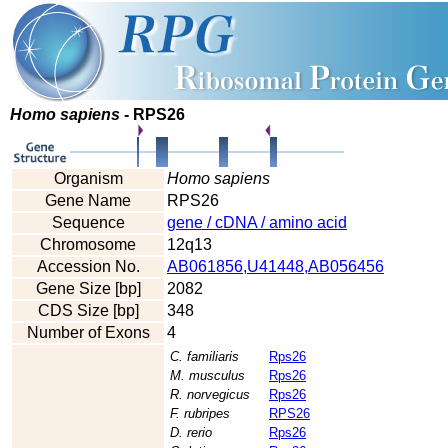
Homo sapiens
- RPS26
Organism
Homo sapiens
Gene Name
RPS26
Sequence
gene / cDNA / amino acid
Chromosome
12q13
Accession No.
AB061856,U41448,AB056456
Gene Size [bp]
2082
CDS Size [bp]
348
Number of Exons
4
C. familiaris
Rps26
M. musculus
Rps26
R. norvegicus
Rps26
F. rubripes
RPS26
D. rerio
Rps26