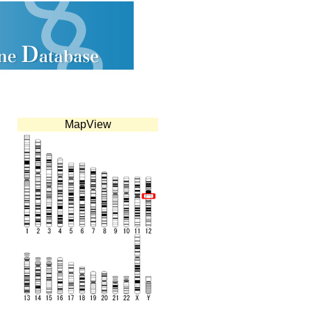
MapView