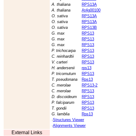
A. thaliana
RPS13A
A. thaliana
At4g00100
O. sativa
RPS13A
O. sativa
RPS13A
O. sativa
RPS13B
G. max
RPS13
G. max
RPS13
G. max
RPS13
P. trichocarpa
RPS13
C. reinhardtii
RPS13
V. carteri
RPS13
H. andersenii
rps13
P. tricornutum
RPS13
T. pseudonana
Rps13
C. merolae
RPS13-2
C. merolae
RPS13
D. discoideum
RPS13
P. falciparum
RPS13
T. gondii
RPS13
G. lamblia
Rps13
·
Structures Viewer
·
Alignments Viewer
External Links