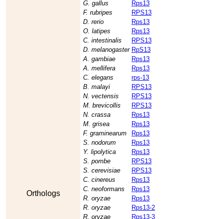
G. gallus
Rps13
F. rubripes
RPS13
D. rerio
Rps13
O. latipes
Rps13
C. intestinalis
RPS13
D. melanogaster
RpS13
A. gambiae
Rps13
A. mellifera
Rps13
C. elegans
rps-13
B. malayi
RPS13
N. vectensis
RPS13
M. brevicollis
RPS13
N. crassa
Rps13
M. grisea
Rps13
F. graminearum
Rps13
S. nodorum
Rps13
Y. lipolytica
Rps13
S. pombe
RPS13
S. cerevisiae
RPS13
C. cinereus
Rps13
C. neoformans
Rps13
Orthologs
R. oryzae
Rps13
R. oryzae
Rps13-2
R. oryzae
Rps13-3