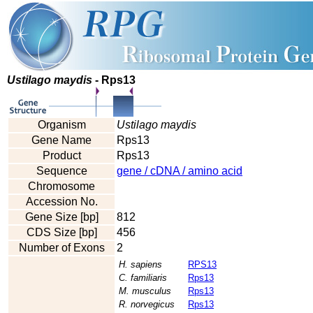
Ustilago maydis
- Rps13
Organism
Ustilago maydis
Gene Name
Rps13
Product
Rps13
Sequence
gene / cDNA / amino acid
Chromosome
Accession No.
Gene Size [bp]
812
CDS Size [bp]
456
Number of Exons
2
H. sapiens
RPS13
C. familiaris
Rps13
M. musculus
Rps13
R. norvegicus
Rps13