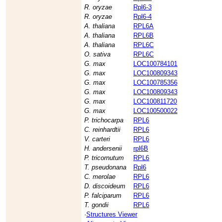
R. oryzae
Rpl6-3
R. oryzae
Rpl6-4
A. thaliana
RPL6A
A. thaliana
RPL6B
A. thaliana
RPL6C
O. sativa
RPL6C
G. max
LOC100784101
G. max
LOC100809343
G. max
LOC100785356
G. max
LOC100809343
G. max
LOC100811720
G. max
LOC100500022
P. trichocarpa
RPL6
C. reinhardtii
RPL6
V. carteri
RPL6
H. andersenii
rpl6B
P. tricornutum
RPL6
T. pseudonana
Rpl6
C. merolae
RPL6
D. discoideum
RPL6
P. falciparum
RPL6
T. gondii
RPL6
·
Structures Viewer