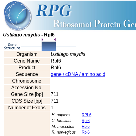
Ustilago maydis
- Rpl6
Organism
Ustilago maydis
Gene Name
Rpl6
Product
Rpl6
Sequence
gene / cDNA / amino acid
Chromosome
Accession No.
Gene Size [bp]
711
CDS Size [bp]
711
Number of Exons
1
H. sapiens
RPL6
C. familiaris
Rpl6
M. musculus
Rpl6
R. norvegicus
Rpl6