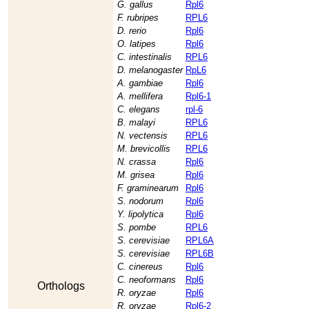
G. gallus
Rpl6
F. rubripes
RPL6
D. rerio
Rpl6
O. latipes
Rpl6
C. intestinalis
RPL6
D. melanogaster
RpL6
A. gambiae
Rpl6
A. mellifera
Rpl6-1
C. elegans
rpl-6
B. malayi
RPL6
N. vectensis
RPL6
M. brevicollis
RPL6
N. crassa
Rpl6
M. grisea
Rpl6
F. graminearum
Rpl6
S. nodorum
Rpl6
Y. lipolytica
Rpl6
S. pombe
RPL6
S. cerevisiae
RPL6A
S. cerevisiae
RPL6B
C. cinereus
Rpl6
C. neoformans
Rpl6
Orthologs
R. oryzae
Rpl6
R. oryzae
Rpl6-2