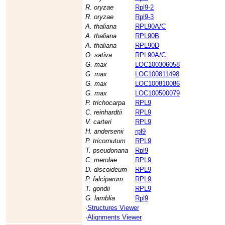
R. oryzae
Rpl9-2
R. oryzae
Rpl9-3
A. thaliana
RPL90A/C
A. thaliana
RPL90B
A. thaliana
RPL90D
O. sativa
RPL90A/C
G. max
LOC100306058
G. max
LOC100811498
G. max
LOC100810086
G. max
LOC100500079
P. trichocarpa
RPL9
C. reinhardtii
RPL9
V. carteri
RPL9
H. andersenii
rpl9
P. tricornutum
RPL9
T. pseudonana
Rpl9
C. merolae
RPL9
D. discoideum
RPL9
P. falciparum
RPL9
T. gondii
RPL9
G. lamblia
Rpl9
·
Structures Viewer
·
Alignments Viewer