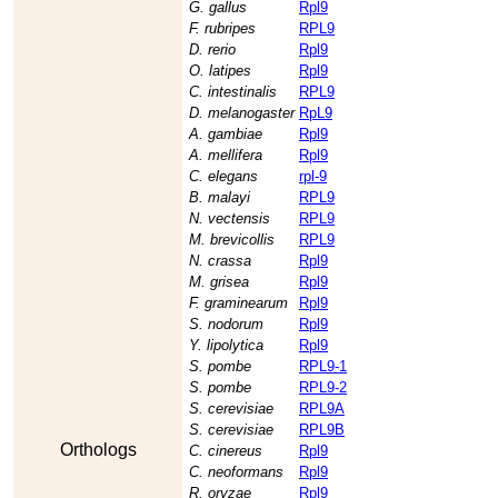
G. gallus
Rpl9
F. rubripes
RPL9
D. rerio
Rpl9
O. latipes
Rpl9
C. intestinalis
RPL9
D. melanogaster
RpL9
A. gambiae
Rpl9
A. mellifera
Rpl9
C. elegans
rpl-9
B. malayi
RPL9
N. vectensis
RPL9
M. brevicollis
RPL9
N. crassa
Rpl9
M. grisea
Rpl9
F. graminearum
Rpl9
S. nodorum
Rpl9
Y. lipolytica
Rpl9
S. pombe
RPL9-1
S. pombe
RPL9-2
S. cerevisiae
RPL9A
S. cerevisiae
RPL9B
Orthologs
C. cinereus
Rpl9
C. neoformans
Rpl9
R. oryzae
Rpl9