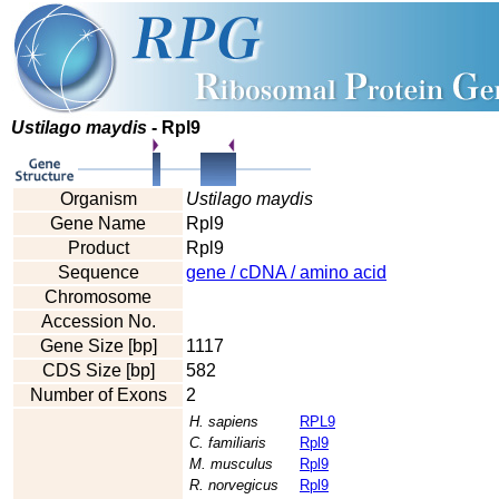
Ustilago maydis
- Rpl9
Organism
Ustilago maydis
Gene Name
Rpl9
Product
Rpl9
Sequence
gene / cDNA / amino acid
Chromosome
Accession No.
Gene Size [bp]
1117
CDS Size [bp]
582
Number of Exons
2
H. sapiens
RPL9
C. familiaris
Rpl9
M. musculus
Rpl9
R. norvegicus
Rpl9