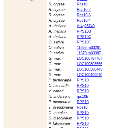
R. oryzae
Rps10
R. oryzae
Rps10-2
R. oryzae
Rps10-3
R. oryzae
Rps10-4
A. thaliana
At4g25740
A. thaliana
RPS10B
A. thaliana
RPS10C
O. sativa
RPS10C
O. sativa
11668.m03261
O. sativa
11670.m03387
G. max
LOC100797787
G. max
LOC100803556
G. max
LOC100500445
G. max
LOC100499910
P. trichocarpa
RPS10
C. reinhardtii
RPS10
V. carteri
RPS10
H. andersenii
rps10b
P. tricornutum
RPS10
T. pseudonana
Rps10
C. merolae
RPS10
D. discoideum
RPS10
P. falciparum
RPS10