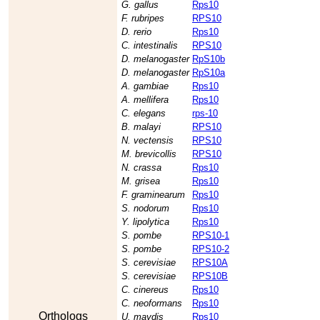
G. gallus
Rps10
F. rubripes
RPS10
D. rerio
Rps10
C. intestinalis
RPS10
D. melanogaster
RpS10b
D. melanogaster
RpS10a
A. gambiae
Rps10
A. mellifera
Rps10
C. elegans
rps-10
B. malayi
RPS10
N. vectensis
RPS10
M. brevicollis
RPS10
N. crassa
Rps10
M. grisea
Rps10
F. graminearum
Rps10
S. nodorum
Rps10
Y. lipolytica
Rps10
S. pombe
RPS10-1
S. pombe
RPS10-2
S. cerevisiae
RPS10A
S. cerevisiae
RPS10B
C. cinereus
Rps10
C. neoformans
Rps10
Orthologs
U. maydis
Rps10