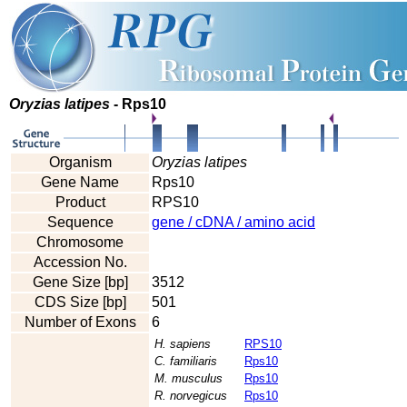
Oryzias latipes
- Rps10
Organism
Oryzias latipes
Gene Name
Rps10
Product
RPS10
Sequence
gene / cDNA / amino acid
Chromosome
Accession No.
Gene Size [bp]
3512
CDS Size [bp]
501
Number of Exons
6
H. sapiens
RPS10
C. familiaris
Rps10
M. musculus
Rps10
R. norvegicus
Rps10