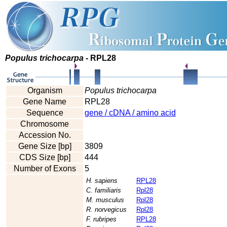
Populus trichocarpa
- RPL28
Organism
Populus trichocarpa
Gene Name
RPL28
Sequence
gene / cDNA / amino acid
Chromosome
Accession No.
Gene Size [bp]
3809
CDS Size [bp]
444
Number of Exons
5
H. sapiens
RPL28
C. familiaris
Rpl28
M. musculus
Rpl28
R. norvegicus
Rpl28
F. rubripes
RPL28