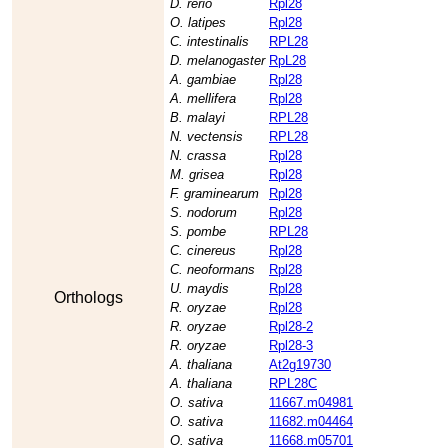
D. rerio
Rpl28
O. latipes
Rpl28
C. intestinalis
RPL28
D. melanogaster
RpL28
A. gambiae
Rpl28
A. mellifera
Rpl28
B. malayi
RPL28
N. vectensis
RPL28
N. crassa
Rpl28
M. grisea
Rpl28
F. graminearum
Rpl28
S. nodorum
Rpl28
S. pombe
RPL28
C. cinereus
Rpl28
C. neoformans
Rpl28
U. maydis
Rpl28
Orthologs
R. oryzae
Rpl28
R. oryzae
Rpl28-2
R. oryzae
Rpl28-3
A. thaliana
At2g19730
A. thaliana
RPL28C
O. sativa
11667.m04981
O. sativa
11682.m04464
O. sativa
11668.m05701