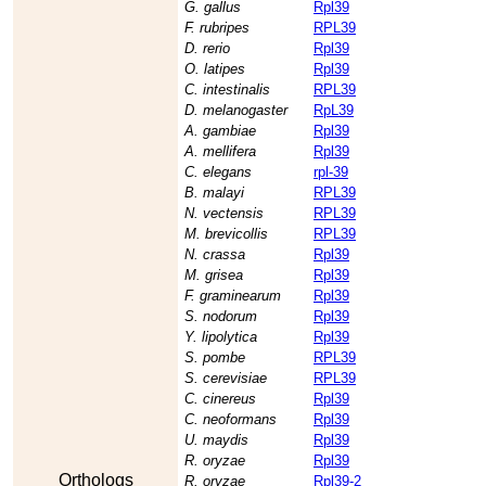
G. gallus
Rpl39
F. rubripes
RPL39
D. rerio
Rpl39
O. latipes
Rpl39
C. intestinalis
RPL39
D. melanogaster
RpL39
A. gambiae
Rpl39
A. mellifera
Rpl39
C. elegans
rpl-39
B. malayi
RPL39
N. vectensis
RPL39
M. brevicollis
RPL39
N. crassa
Rpl39
M. grisea
Rpl39
F. graminearum
Rpl39
S. nodorum
Rpl39
Y. lipolytica
Rpl39
S. pombe
RPL39
S. cerevisiae
RPL39
C. cinereus
Rpl39
C. neoformans
Rpl39
U. maydis
Rpl39
R. oryzae
Rpl39
Orthologs
R. oryzae
Rpl39-2