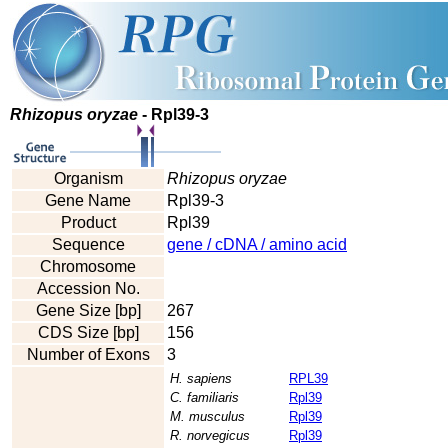
Rhizopus oryzae
- Rpl39-3
Organism
Rhizopus oryzae
Gene Name
Rpl39-3
Product
Rpl39
Sequence
gene / cDNA / amino acid
Chromosome
Accession No.
Gene Size [bp]
267
CDS Size [bp]
156
Number of Exons
3
H. sapiens
RPL39
C. familiaris
Rpl39
M. musculus
Rpl39
R. norvegicus
Rpl39