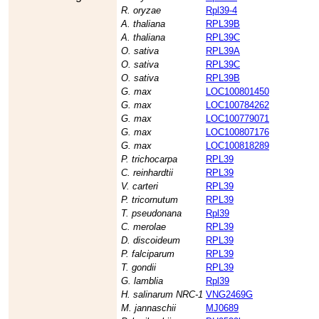
R. oryzae
Rpl39-4
A. thaliana
RPL39B
A. thaliana
RPL39C
O. sativa
RPL39A
O. sativa
RPL39C
O. sativa
RPL39B
G. max
LOC100801450
G. max
LOC100784262
G. max
LOC100779071
G. max
LOC100807176
G. max
LOC100818289
P. trichocarpa
RPL39
C. reinhardtii
RPL39
V. carteri
RPL39
P. tricornutum
RPL39
T. pseudonana
Rpl39
C. merolae
RPL39
D. discoideum
RPL39
P. falciparum
RPL39
T. gondii
RPL39
G. lamblia
Rpl39
H. salinarum NRC-1
VNG2469G
M. jannaschii
MJ0689