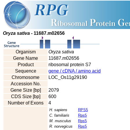
Oryza sativa
- 11687.m02656
Organism
Oryza sativa
Gene Name
11687.m02656
Product
ribosomal protein S7
Sequence
gene / cDNA / amino acid
Chromosome
LOC_Os11g29190
Accession No.
Gene Size [bp]
2079
CDS Size [bp]
600
Number of Exons
4
H. sapiens
RPS5
C. familiaris
Rps5
M. musculus
Rps5
R. norvegicus
Rps5