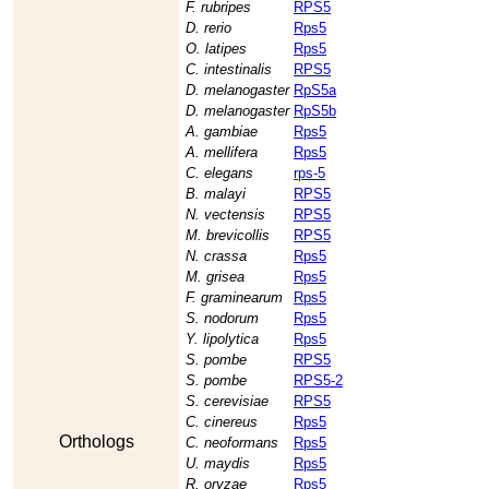
F. rubripes
RPS5
D. rerio
Rps5
O. latipes
Rps5
C. intestinalis
RPS5
D. melanogaster
RpS5a
D. melanogaster
RpS5b
A. gambiae
Rps5
A. mellifera
Rps5
C. elegans
rps-5
B. malayi
RPS5
N. vectensis
RPS5
M. brevicollis
RPS5
N. crassa
Rps5
M. grisea
Rps5
F. graminearum
Rps5
S. nodorum
Rps5
Y. lipolytica
Rps5
S. pombe
RPS5
S. pombe
RPS5-2
S. cerevisiae
RPS5
C. cinereus
Rps5
Orthologs
C. neoformans
Rps5
U. maydis
Rps5
R. oryzae
Rps5