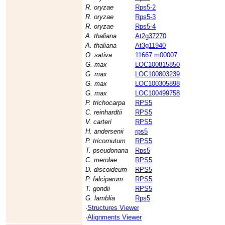
R. oryzae
Rps5-2
R. oryzae
Rps5-3
R. oryzae
Rps5-4
A. thaliana
At2g37270
A. thaliana
At3g11940
O. sativa
11667.m00007
G. max
LOC100815850
G. max
LOC100803239
G. max
LOC100305898
G. max
LOC100499758
P. trichocarpa
RPS5
C. reinhardtii
RPS5
V. carteri
RPS5
H. andersenii
rps5
P. tricornutum
RPS5
T. pseudonana
Rps5
C. merolae
RPS5
D. discoideum
RPS5
P. falciparum
RPS5
T. gondii
RPS5
G. lamblia
Rps5
·
Structures Viewer
·
Alignments Viewer