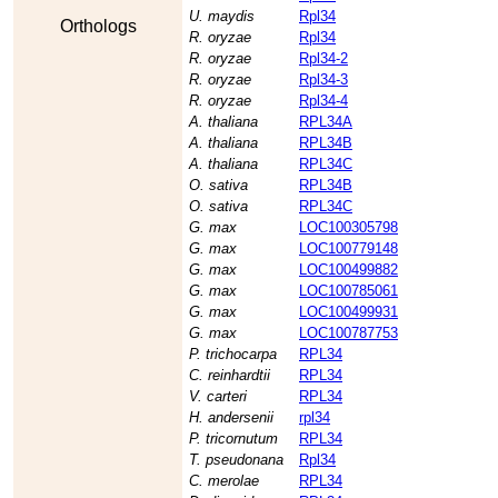
U. maydis
Rpl34
Orthologs
R. oryzae
Rpl34
R. oryzae
Rpl34-2
R. oryzae
Rpl34-3
R. oryzae
Rpl34-4
A. thaliana
RPL34A
A. thaliana
RPL34B
A. thaliana
RPL34C
O. sativa
RPL34B
O. sativa
RPL34C
G. max
LOC100305798
G. max
LOC100779148
G. max
LOC100499882
G. max
LOC100785061
G. max
LOC100499931
G. max
LOC100787753
P. trichocarpa
RPL34
C. reinhardtii
RPL34
V. carteri
RPL34
H. andersenii
rpl34
P. tricornutum
RPL34
T. pseudonana
Rpl34
C. merolae
RPL34