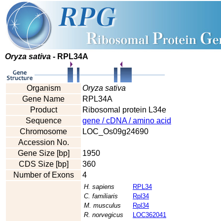
Oryza sativa
- RPL34A
Organism
Oryza sativa
Gene Name
RPL34A
Product
Ribosomal protein L34e
Sequence
gene / cDNA / amino acid
Chromosome
LOC_Os09g24690
Accession No.
Gene Size [bp]
1950
CDS Size [bp]
360
Number of Exons
4
H. sapiens
RPL34
C. familiaris
Rpl34
M. musculus
Rpl34
R. norvegicus
LOC362041