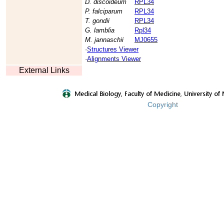
D. discoideum
RPL34
P. falciparum
RPL34
T. gondii
RPL34
G. lamblia
Rpl34
M. jannaschii
MJ0655
·
Structures Viewer
·
Alignments Viewer
External Links
Copyright