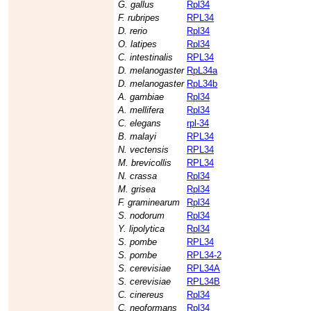
G. gallus
Rpl34
F. rubripes
RPL34
D. rerio
Rpl34
O. latipes
Rpl34
C. intestinalis
RPL34
D. melanogaster
RpL34a
D. melanogaster
RpL34b
A. gambiae
Rpl34
A. mellifera
Rpl34
C. elegans
rpl-34
B. malayi
RPL34
N. vectensis
RPL34
M. brevicollis
RPL34
N. crassa
Rpl34
M. grisea
Rpl34
F. graminearum
Rpl34
S. nodorum
Rpl34
Y. lipolytica
Rpl34
S. pombe
RPL34
S. pombe
RPL34-2
S. cerevisiae
RPL34A
S. cerevisiae
RPL34B
C. cinereus
Rpl34
C. neoformans
Rpl34