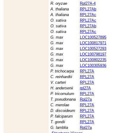
R. oryzae
Rpl27A-4
A. thaliana
RPL27Ab
A. thaliana
RPL27Ac
O. sativa
RPL27Ac
O. sativa
RPL27Ab
O. sativa
RPL27Ac
G. max
LOC100527895
G. max
LOC100817971
G. max
LOC100527293
G. max
LOC100798197
G. max
LOC100802235
G. max
LOC100305936
P. trichocarpa
RPL27A
C. reinhardtii
RPL27A
V. carteri
RPL27A
H. andersenii
rpl27A
P. tricornutum
RPL27A
T. pseudonana
Rpl27a
C. merolae
RPL27A
D. discoideum
RPL27A
P. falciparum
RPL27A
T. gondii
RPL27A
G. lamblia
Rpl27a