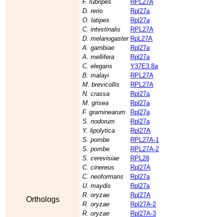
F. rubripes
RPL27A
D. rerio
Rpl27a
O. latipes
Rpl27a
C. intestinalis
RPL27A
D. melanogaster
RpL27A
A. gambiae
Rpl27a
A. mellifera
Rpl27a
C. elegans
Y37E3.8a
B. malayi
RPL27A
M. brevicollis
RPL27A
N. crassa
Rpl27a
M. grisea
Rpl27a
F. graminearum
Rpl27a
S. nodorum
Rpl27a
Y. lipolytica
Rpl27A
S. pombe
RPL27A-1
S. pombe
RPL27A-2
S. cerevisiae
RPL28
C. cinereus
Rpl27A
C. neoformans
Rpl27a
U. maydis
Rpl27a
R. oryzae
Rpl27A
Orthologs
R. oryzae
Rpl27A-2
R. oryzae
Rpl27A-3