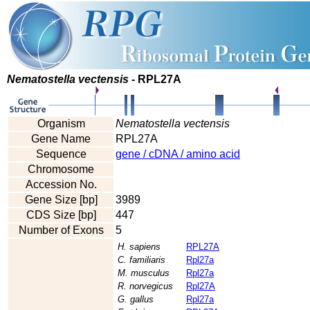
Nematostella vectensis
- RPL27A
Organism
Nematostella vectensis
Gene Name
RPL27A
Sequence
gene / cDNA / amino acid
Chromosome
Accession No.
Gene Size [bp]
3989
CDS Size [bp]
447
Number of Exons
5
H. sapiens
RPL27A
C. familiaris
Rpl27a
M. musculus
Rpl27a
R. norvegicus
Rpl27A
G. gallus
Rpl27a