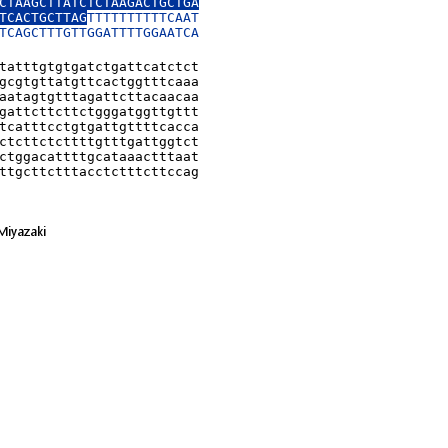
CTAAGCTTATCTCTAAGACTGCTGA

TCACTGCTTAG
TTTTTTTTTTCAAT

TCAGCTTTGTTGGATTTTGGAATCA

tatttgtgtgatctgattcatctct

gcgtgttatgttcactggtttcaaa

aatagtgtttagattcttacaacaa

gattcttcttctgggatggttgttt

tcatttcctgtgattgttttcacca

ctcttctcttttgtttgattggtct

ctggacattttgcataaactttaat

ttgcttctttacctctttcttccag
