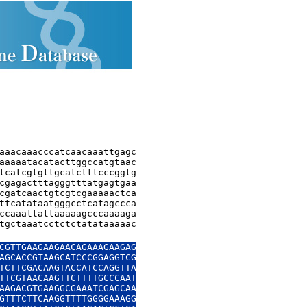
aaacaaacccatcaacaaattgagc

aaaaatacatacttggccatgtaac

tcatcgtgttgcatctttcccggtg

cgagactttagggtttatgagtgaa

cgatcaactgtcgtcgaaaaactca

ttcatataatgggcctcatagccca

ccaaattattaaaaagcccaaaaga

tgctaaatcctctctatataaaaac

CGTTGAAGAAGAACAGAAAGAAGAG

AGCACCGTAAGCATCCCGGAGGTCG

TCTTCGACAAGTACCATCCAGGTTA

TTCGTAACAAGTTCTTTTGCCCAAT

AAGACGTGAAGGCGAAATCGAGCAA

GTTTCTTCAAGGTTTTGGGGAAAGG
