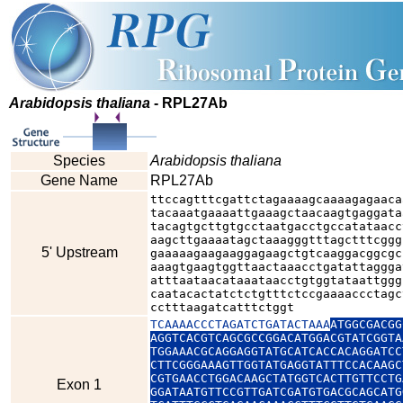
Arabidopsis thaliana
- RPL27Ab
Species
Arabidopsis thaliana
Gene Name
RPL27Ab
ttccagtttcgattctagaaaagcaaaagagaaca
tacaaatgaaaattgaaagctaacaagtgaggata
tacagtgcttgtgcctaatgacctgccatataacc
aagcttgaaaatagctaaagggtttagctttcggg
5' Upstream
gaaaaagaagaaggagaagctgtcaaggacggcgc
aaagtgaagtggttaactaaacctgatattaggga
atttaataacataaataacctgtggtataattggg
caatacactatctctgtttctccgaaaaccctagc
cctttaagatcatttctggt
TCAAAACCCTAGATCTGATACTAAA
ATGGCGACGG
AGGTCACGTCAGCGCCGGACATGGACGTATCGGTA
TGGAAACGCAGGAGGTATGCATCACCACAGGATCC
CTTCGGGAAAGTTGGTATGAGGTATTTCCACAAGC
CGTGAACCTGGACAAGCTATGGTCACTTGTTCCTG
Exon 1
GGATAATGTTCCGTTGATCGATGTGACGCAGCATG