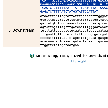
TCATTTGCCTGAGAACAAACCTTTCGTTGTGAAGG
GAAGAAGATTAAGGAAGCTGGTGGTGCTGTTGTTC
TCAGTCTCTTTTTAATTTATTTCATGTTATTGAAC
GAGATCTTTTAATCTATGGTATTGGATTAT
ataatttgcttcgtattatttggaaattttgggat
gcatttgcaatgttgtcatgttcttcaagatcatt
gattatgtctgggtaaacctcaaactcaatgtcac
agtcttagcttagcttgatcaatttgggaataact
3' Downstream
tgtttattacgaatctgcaatgacttgtttaatga
tttgaattgttttcatcttcttcacagagatcgat
ccccatttttttattctagcttctgctaatgaagc
acacaaacactgaaactgatactagaatttgacaa
ttggttctatagataatgaa
Copyright