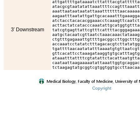
attgattttgataaaatcttatttacgtattttta
atacgcgtaatatattaaattttccagtttaaatt
aaattaataataatattaaatttttttaacaaaaa
aagaatttaatattgattgcacaaatttgaaagga
atctacctacacacggaaacctcaaagttcaatct
acttactatcatacccaaatattgcatggtgttta
3' Downstream
tatcgtgagttattcgtttcattttacgggagaaa
aatgctacaatcgttaatctaaacaaactataaag
ctgtttgagaaattgttttgacggccttggctttg
accaaatcctatatctttagacacgtcttatatgg
tgattttaacaatatatttaaaatgtgttaatcgt
gttcacattcctaaagataaggtgtgcatttagtg
ataaatttattttcgtatattctacattaatgtta
caataattaagaaaaatattaaattggtgcaggac
tctaagagtatgcggtcgtggtggtgccttaacaa
Copyright