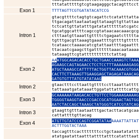
tttatatttttgtcgtaagagggctacagtttcct
Exon 1
TTTTAGTTCGTGATATACATCCG
gtacgttttctagtgtcagattctcatatttatta
ttgacagattaataatagttataagttgttattaa
tctcattgttatatttgatatattttttatcgatc
tgcatggcattttcagccgtataacaacaaacgcg
Intron 1
ctttaatgttaaattgttttctgagaatcttttta
tgtttgacgttaaagtgaaattttgttttgttttt
tcataacctaaaacatcgtattaattttagaattt
ttacaatcgaagcttgatttttttaaacaataaaa
tataaagttcgtattttttttttctattag
AA
ATGGCAGACACACCTGCTGAACCAAAGTCTAAA
AGAAGCCAGTAGAACCTCCTCCTTTAAAAAAGAGG
Exon 2
ATGCTAAAGCCATTTTTACTGGTTACAAACGTGGA
CACTTCTTAAAGTTGAAGGAGCTAGAGATAAACAG
GATGTGTTTATGTATATAAG
gtaactttccttaattgttttccttaaattatttt
Intron 2
tattaaatgatataaattggatattattttcattg
GCAAAAAATAAGACACCTGTTCCTGGAAAGAAAAG
Exon 3
TGGGGTAAGGTAACCCGACCGCATGGAACTAGTGG
AATCTACCAGCTAAAGCTATGGGTCATCGTATCAG
gtaagttgtttaataatttgactacttacatgcaa
Intron 3
cattattttgttacag
ATGTTGTATCCCAGTCGGATATAA
AAAATTATTAT
Exon 4
ACTTTGGTACTAAA
taccagtttcactttttttcctgctaaatatattt
atatgaatattaatttattttatttcatatttaat