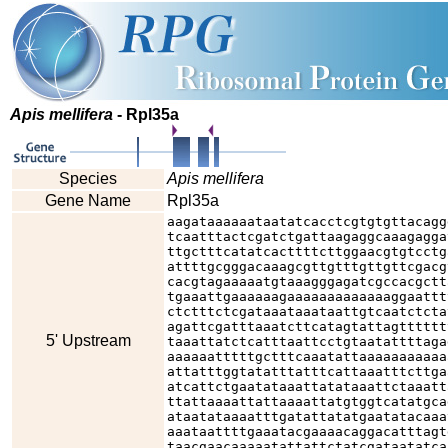
Apis mellifera
- Rpl35a
Species
Apis mellifera
Gene Name
Rpl35a
aagataaaaaataatatcacctcgtgtgttacagg
tcaatttactcgatctgattaagaggcaaagagga
ttgctttcatatcacttttcttggaacgtgtcctg
attttgcgggacaaagcgttgtttgttgttcgacg
cacgtagaaaaatgtaaagggagatcgccacgctt
tgaaattgaaaaaagaaaaaaaaaaaaaggaattt
ctctttctcgataaataaataattgtcaatctcta
agattcgatttaaatcttcatagtattagtttttt
5' Upstream
taaattatctcatttaattcctgtaatattttaga
aaaaaatttttgctttcaaatattaaaaaaaaaaa
attatttggtatatttatttcattaaatttcttga
atcattctgaatataaattatataaattctaaatt
ttattaaaattattaaaattatgtggtcatatgca
ataatataaaatttgatattatatgaatatacaaa
aaataattttgaaatacgaaaacaggacatttagt
taacgaacaaaaatattattctatcgataatatca