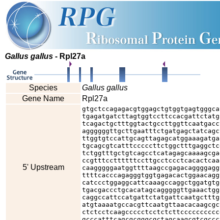
Gallus gallus
- Rpl27a
Species
Gallus gallus
Gene Name
Rpl27a
gtgctccagagacgtggagctgtggtgagtgggca
tgagatgatcttagtggtccttccacgattctatg
tcagactgctttggtactgccttggttcaatgacc
aggggggttgcttgaatttctgatgagctatcagc
ttggtgtccattgcagttagagcatggaaagatga
tgcagcgtcatttcccccttctggctttgaggctc
tctggtttgctgtcagcctcatagagcaaaagcga
ccgtttccttttttccttgcctccctcacactcaa
5' Upstream
caagggggaatggttttaagccgagacaggggagg
ttttcacccagagggtggtgagacactggaacagg
catccctggaggcattcaaagccaggctggatgtg
tgacgaccctgcacatagcagggggttgaaactgg
caggccattccatgattctatgattcaatgctttg
atgtaaaatgccacgttcaatgttaacacaagcgc
ctctcctcaagccccctcctctcttcccccccccc
gcccatttcagcgcgggcgctagcaagcgtcgccc