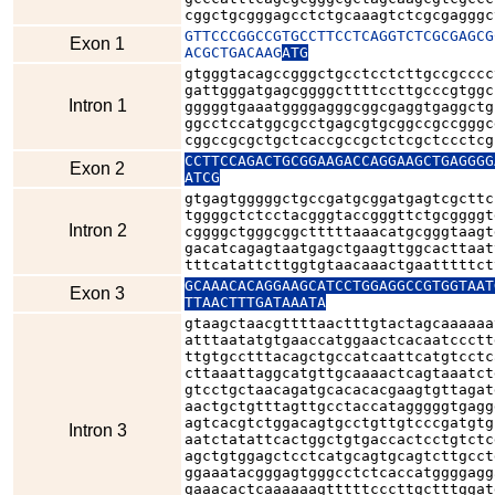
cggctgcgggagcctctgcaaagtctcgcgagggc
GTTCCCGGCCGTGCCTTCCTCAGGTCTCGCGAGCG
Exon 1
ACGCTGACAAG
ATG
gtgggtacagccgggctgcctcctcttgccgcccc
gattgggatgagcggggcttttccttgcccgtggc
Intron 1
gggggtgaaatggggagggcggcgaggtgaggctg
ggcctccatggcgcctgagcgtgcggccgccgggc
cggccgcgctgctcaccgccgctctcgctccctcg
CCTTCCAGACTGCGGAAGACCAGGAAGCTGAGGGG
Exon 2
ATCG
gtgagtgggggctgccgatgcggatgagtcgcttc
tggggctctcctacgggtaccgggttctgcggggt
Intron 2
cggggctgggcggctttttaaacatgcgggtaagt
gacatcagagtaatgagctgaagttggcacttaat
tttcatattcttggtgtaacaaactgaatttttct
GCAAACACAGGAAGCATCCTGGAGGCCGTGGTAAT
Exon 3
TTAACTTTGATAAATA
gtaagctaacgttttaactttgtactagcaaaaaa
atttaatatgtgaaccatggaactcacaatccctt
ttgtgcctttacagctgccatcaattcatgtcctc
cttaaattaggcatgttgcaaaactcagtaaatct
gtcctgctaacagatgcacacacgaagtgttagat
aactgctgtttagttgcctaccatagggggtgagg
agtcacgtctggacagtgcctgttgtcccgatgtg
Intron 3
aatctatattcactggctgtgaccactcctgtctc
agctgtggagctcctcatgcagtgcagtcttgcct
ggaaatacgggagtgggcctctcaccatggggagg
gaaacactcaaaaaagtttttcccttgctttggat