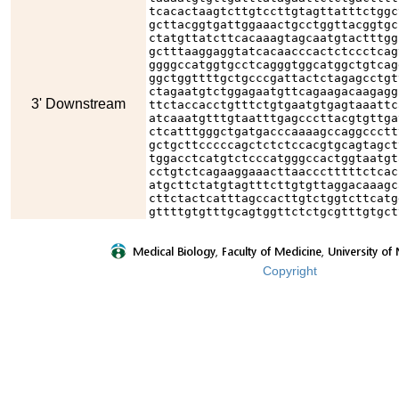
tcacactaagtcttgtccttgtagttatttctggc
gcttacggtgattggaaactgcctggttacggtgc
ctatgttatcttcacaaagtagcaatgtactttgg
gctttaaggaggtatcacaacccactctccctcag
ggggccatggtgcctcagggtggcatggctgtcag
ggctggttttgctgcccgattactctagagcctgt
ctagaatgtctggagaatgttcagaagacaagagg
3' Downstream
ttctaccacctgtttctgtgaatgtgagtaaattc
atcaaatgtttgtaatttgagcccttacgtgttga
ctcatttgggctgatgacccaaaagccaggccctt
gctgcttcccccagctctctccacgtgcagtagct
tggacctcatgtctcccatgggccactggtaatgt
cctgtctcagaaggaaacttaaccctttttctcac
atgcttctatgtagtttcttgtgttaggacaaagc
cttctactcatttagccacttgtctggtcttcatg
gttttgtgtttgcagtggttctctgcgtttgtgct
Copyright