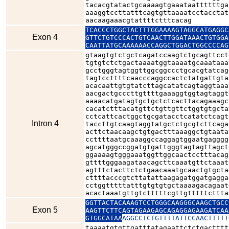
tacacgtatactgcaaaagtgaaataattttttga
aaaggtccttatttcagtgttaaaatcctacctat
aacaagaaacgtattttctttcacag
TCACCCTGGCTACTTTGGAAAAGTAGGCATGAGGC
Exon 4
GTTCTGTCCCACTGTCAACTTGGATAAACTGTGGA
CAATTATGCAAAAAACCAGGCTGGACTGGCCCCAG
gtaagtgtctgctcagatccaagtctgcagttcct
tgtgtctctgactaaaatggtaaaatgcaaataaa
gcctgggtagtggttggcggccctgcacgtatcag
tagtccttttcaacccaggccactctatgattgta
acacaattgtgtatcttagcatatcagtaggtaaa
aacgactgcccttgttttgaaaggtggtagtaggt
aaaacatgatagtgctgctctcacttacagaaagc
cacatctttacatgttctgttgttctggtgtgcta
cctcattcactggctgcgatacctcatatctcagt
Intron 4
taccttgtcaagtaggtatgctctgcgtcttcaga
acttctaacaagctgtgactttaaaggctgtaata
ccttttaatgcaaaggccaggagtggaatgagggg
agcatgggccggatgtgattgggtagtagttagct
ggaaaagtgggaaatggttggcaactcctttacag
gttttgggaagataacagcttcaaatgttctaaat
agtttctacttctctgaacaaatgcaactgtgcta
cttttacccgtcttatattaagagatggatgagga
cctggtttttatttgtgtgtgctaaaagacagaat
acactaaatgttgtctttttcgttgtttttcttta
GGTTACTACAAAGTCCTGGGCAAGGGCAAGCTGCC
Exon 5
AAGTTCTTCAGTAGAAGAGCAGAGGAGAAGATCAA
GTGGCATAA
AGGCCTCTGTTTTATTCCAACTTTTT
taaaatgtgttgatttatagaattctctgactttt