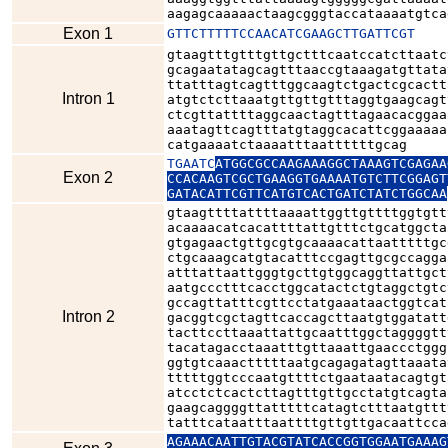
aagagcaaaaactaagcgggtaccataaaatgtca
Exon 1
GTTCTTTTTCCAACATCGAAGCTTGATTCGT
gtaagtttgtttgttgctttcaatccatcttaatc
gcagaatatagcagtttaaccgtaaagatgttata
ttatttagtcagtttggcaagtctgactcgcactt
Intron 1
atgtctcttaaatgttgttgtttaggtgaagcagt
ctcgttattttaggcaactagtttagaacacggaa
aaatagttcagtttatgtaggcacattcggaaaaa
catgaaaatctaaaatttaattttttgcag
TGAATC
ATGGCGCCAAGAAAGGCTAAAGTCGAGAA
Exon 2
CCACAAGTCGCTGAAGGTGAAAATGTCTTCGGAGT
GATACATTCGTTCATGTCACTGATCTATCTGGCAA
gtaagttttattttaaaattggttgttttggtgtt
acaaaacatcacattttattgtttctgcatggcta
gtgagaactgttgcgtgcaaaacattaatttttgc
ctgcaaagcatgtacatttccgagttgcgccagga
atttattaattgggtgcttgtggcaggttattgct
aatgccctttcacctggcatactctgtaggctgtc
gccagttatttcgttcctatgaaataactggtcat
Intron 2
gacggtcgctagttcaccagcttaatgtggatatt
tacttccttaaattattgcaatttggctaggggtt
tacatagacctaaatttgttaaattgaaccctggg
ggtgtcaaactttttaatgcagagatagttaaata
tttttggtcccaatgttttctgaataatacagtgt
atcctctcactcttagtttgttgcctatgtcagta
gaagcaggggttatttttcatagtctttaatgttt
tatttcataatttaattttgttgttgacaattcca
AGAAACAATTGTACGTATCACCGGTGGAATGAAAG