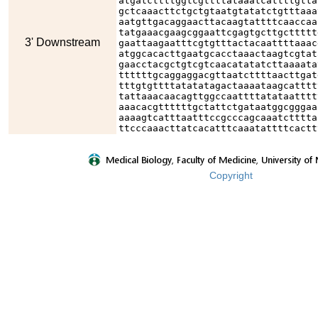
atgatcttttggtcgttttataaatcattttgtta
gctcaaacttctgctgtaatgtatatctgtttaaa
aatgttgacaggaacttacaagtattttcaaccaa
tatgaaacgaagcggaattcgagtgcttgcttttt
3' Downstream
gaattaagaatttcgtgtttactacaattttaaac
atggcacacttgaatgcacctaaactaagtcgtat
gaacctacgctgtcgtcaacatatatcttaaaata
ttttttgcaggaggacgttaatcttttaacttgat
tttgtgttttatatatagactaaaataagcatttt
tattaaacaacagttggccaattttatataatttt
aaacacgttttttgctattctgataatggcgggaa
aaaagtcatttaatttccgcccagcaaatctttta
ttcccaaacttatcacatttcaaatattttcactt
Copyright