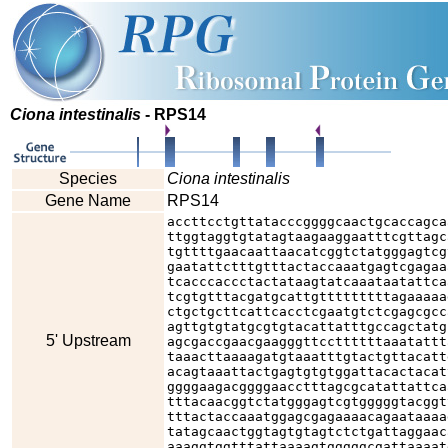
Ciona intestinalis
- RPS14
Species
Ciona intestinalis
Gene Name
RPS14
accttcctgttatacccggggcaactgcaccagca
ttggtaggtgtatagtaagaaggaatttcgttagc
tgttttgaacaattaacatcggtctatgggagtcg
gaatattctttgtttactaccaaatgagtcgagaa
tcacccaccctactataagtatcaaataatattca
tcgtgtttacgatgcattgtttttttttagaaaaa
ctgctgcttcattcacctcgaatgtctcgagcgcc
agttgtgtatgcgtgtacattatttgccagctatg
5' Upstream
agcgaccgaacgaagggttccttttttaaatattt
taaacttaaaagatgtaaatttgtactgttacatt
acagtaaattactgagtgtgtggattacactacat
ggggaagacggggaacctttagcgcatattattca
tttacaacggtctatgggagtcgtgggggtacggt
tttactaccaaatggagcgagaaaacagaataaaa
tatagcaactggtagtgtagtctctgattaggaac
aaaggtggtttattaaaagtgggggcgattaaaat