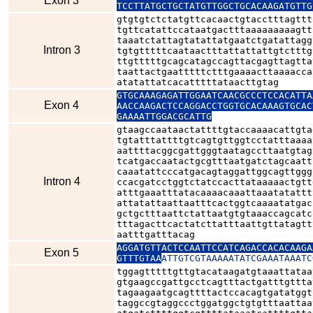
Exon 3
TCCTTATGCTGCTATGTTGGCTGCACAAGATGTTG
gtgtgtctctatgttcacaactgtacctttagttt
tgttcatattccataatgactttaaaaaaaaagtt
taaatctattagtatattatgaatctgatattagg
Intron 3
tgtgtttttcaataactttattattattgtctttg
ttgtttttgcagcatagccagttacgagttagtta
taattactgaatttttctttgaaaacttaaaacca
atatattatcacatttttataacttgtag
GTGCAAAGAGATTGGAATCAACGCCCTCCACATTA
Exon 4
AACCAAGACTCCAGGACCTGGTGCACAAAGTGCAC
GAAAATTGGACGCATTG
gtaagccaataactattttgtaccaaaacattgta
tgtatttattttgtcagtgttggtcctatttaaaa
aattttacggcgattgggtaatagccttaatgtag
tcatgaccaatactgcgtttaatgatctagcaatt
caaatattcccatgacagtaggattggcagttggg
Intron 4
ccacgatcctggtctatccacttataaaaactgtt
atttgaaatttatacaaaacaaattaaatatattt
attatattaattaatttcactggtcaaaatatgac
gctgctttaattctattaatgtgtaaaccagcatc
tttagacttcactatcttatttaattgttatagtt
aatttgatttacag
AGGATGTTACTCCAATTCCATCAGACCACACAAGA
Exon 5
GTTTGTAA
ATTGTCGTAAAAATATCGAAATAAATC
tggagtttttgttgtacataagatgtaaattataa
gtgaagccgattgcctcagtttactgatttgttta
tagaagaatgcagttttactccacagtgatatggt
taggccgtaggccctggatggctgtgtttaattaa