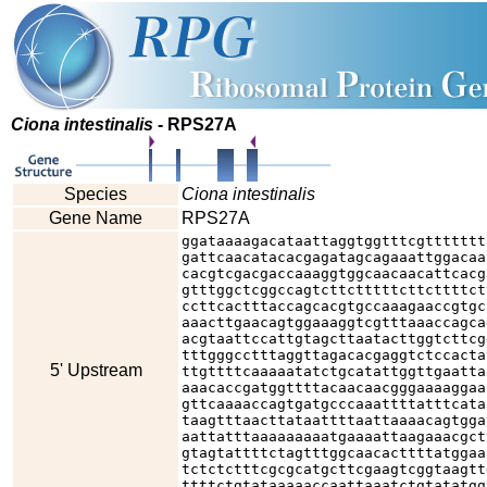
Ciona intestinalis
- RPS27A
Species
Ciona intestinalis
Gene Name
RPS27A
ggataaaagacataattaggtggtttcgttttttt
gattcaacatacacgagatagcagaaattggacaa
cacgtcgacgaccaaaggtggcaacaacattcacg
gtttggctcggccagtcttctttttcttcttttct
ccttcactttaccagcacgtgccaaagaaccgtgc
aaacttgaacagtggaaaggtcgtttaaaccagca
acgtaattccattgtagcttaatacttggtcttcg
tttgggcctttaggttagacacgaggtctccacta
5' Upstream
ttgttttcaaaaatatctgcatattggttgaatta
aaacaccgatggttttacaacaacgggaaaaggaa
gttcaaaaccagtgatgcccaaattttatttcata
taagtttaacttataattttaattaaaacagtgga
aattatttaaaaaaaaatgaaaattaagaaacgct
gtagtattttctagtttggcaacacttttatggaa
tctctctttcgcgcatgcttcgaagtcggtaagtt
ttttctgtataaaaaccaattaaatctgtatatgg