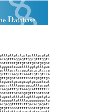
atttattatctgctactttacatat

acagtttaggagttggcgtttggtc

aatctcctgttgtattgcatgcgac

tgggcctcaacttttggtgtttgac

actttacctccaagtacgcgtccca

gcttccaagctcaaatcgtcgtcca

gttgcgataccttcaatcgcgttga

tcgacctgcacgcagtgcaactcat

aacccttttaaacaaggtttacaat

caagatttgctaaagcattttttcc

aacacttacacagcgtttaatcaat

tagcctatttattagtttagctgta

taaaaattattttagaaaaaaacta

acgaggtttttcttgacacgagatc

gtgttaaaatttttaaatctgtcat

tttctgttgatgacatgtccaggtt
