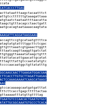
ccata
CATCACCCTTGAG
acttataatttaagctacaatttct

attgtccttttttgtaaagattaaa

atgtaatctaataattttaacatta

taagctgtttacagcctaactgatt

aatgcacagtaataaaacaagtata

AAAGATTCAGGATAAGGAAG
accagttccgtgcataatgttttca

atagtatgtattttggcttctcgac

gttgtttaaatcgtgaaacttggtt

tttaatcaagttaaggttgatctat

ttgtgggttaaaatataagctgttt

ttattatacattgaacattgcatat

tttagtttattgtccaatatatgtc

tccccaacaatggctgttatatttg

GGCAAGCAACTTGAAGATGGACGAA

CTTCACCTTGTGCTTAGATTGAGAG

ACTCCAAAGAAAATCAAGCATAAGC

AAG
gtccacaaaagcaatgatgatttat

tttcttcacctgagctttttactaa

gttaaaaatttatgttgttttag
TGAATGTCCCAACACTGAATGTGGT

ATATTGCGGCAAATGTGCCCTCACA
