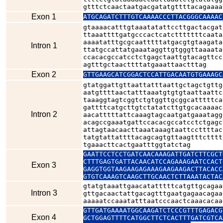
gtttctcaactaatgacgatatgttttacagaaaa
Exon 1
ATGCAGATCTTTGTCAAAACCCTTACGGGCAAAAC
gtaaaacatttgtaaatatattccttgactacgat
ttaaattttgatgcccactcatctttttttcaata
aaaatatttgcgcaatttttatgacgtgtaagata
Intron 1
ttatgccattatgaaataggttgtgggttaaaata
ccacacgccatcctctgagctaattgtacagttcc
agtttgctaacttttatgaaattaactttag
Exon 2
GTTGAAGCATCGGACTCCATTGACAATGTGAAAGC
gtatggattgttaattatttaattgctagctgttg
aatgttttaactatttaaatgtgtgtaattaattc
taaaggtagtcggtctgtggttgcggcatttttca
gattttcatgcttgtctatatcttgtgcacaaaac
Intron 2
aacatttttattcaaagtagcaatgatgaaatagg
acagccgaaatgattccacacgccatcctctgagc
attagtaacaacttaaataaagtaattccttttac
tatgtattattttacagcagtgttaagtttctttt
tgaaacttcactgaatttggtatctag
GAATTCCTCCTGATCAACAAAGATTGATCTTCGCT
CTTTGAGTGATTACAACATCCAGAAAGAATCCACT
Exon 3
GAGGTGGTAAGAAGAGAAAGAAGAAGACTTACACC
GTGTCAAAGTCAAGCTTGCAACTCTTAAATACTAC
gtatgtaaattgaacatatttttcatgttgcagaa
Intron 3
gttgacaactattgacagtttgaatgagaacagaa
aaaaatccaaatatttaatcccaactcaaacacaa
GTTGATGAAAATGGCAAGATCTCCCGTTTGAGACG
Exon 4
GCTGGAGTTTTCATGGCTTCTCACTTTGATCGTCA