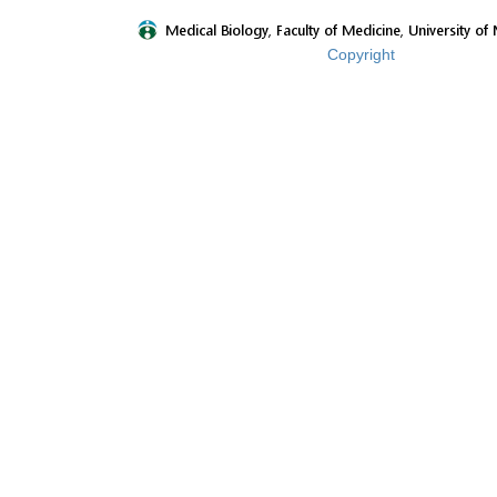
Copyright