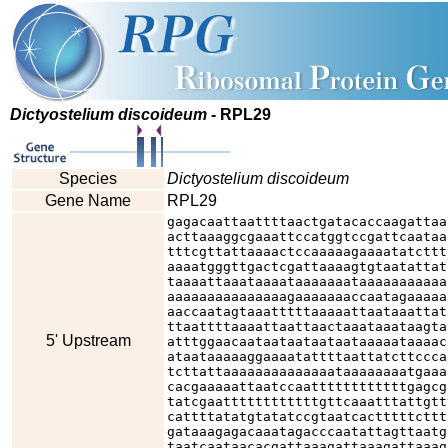
Dictyostelium discoideum
- RPL29
Species
Dictyostelium discoideum
Gene Name
RPL29
gagacaattaattttaactgatacaccaagattaa
acttaaaggcgaaattccatggtccgattcaataa
tttcgttattaaaactccaaaaagaaaatatcttt
aaaatgggttgactcgattaaaagtgtaatattat
taaaattaaataaaataaaaaaataaaaaaaaaaa
aaaaaaaaaaaaaaagaaaaaaaccaatagaaaaa
aaccaatagtaaatttttaaaaattaataaattat
ttaattttaaaattaattaactaaataaataagta
5' Upstream
atttggaacaataataataataataaaaataaaac
ataataaaaaggaaaatattttaattatcttccca
tcttattaaaaaaaaaaaaaataaaaaaaatgaaa
cacgaaaaattaatccaattttttttttttgagcg
tatcgaattttttttttttgttcaaatttattgtt
cattttatatgtatatccgtaatcactttttcttt
gataaagagacaaatagacccaatattagttaatg
taatcaataacacgattaaagattaaagattaaag