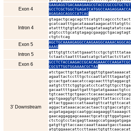
GAAGAGGTGACAAAGAAGCGTACCCGCCGTGCTGT
Exon 4
GCCTCGCTGGCTGAGATCATGGCCAAGAGGAACCA
AGAGAGCAGGCCATCAG
gtagactgcagcagcttcatgttcagccctctact
gcatcaatttgacataaaataagacatttatgttc
Intron 4
atattttgtgtatattaagatataagtatatccaa
atgtccttgcatgtagagcgaaggctgacagtagt
ctgtctcag
AGCTGCAAAAGAGGCCAAGAAGGCAAAACAGGCAG
Exon 5
AAAG
gtttgtgttctattgaaattcctgctgttttataa
Intron 5
tctaatctaattttaatcatgctattactcttatt
GCCTCTACCAAGACCGCACAGAAACCCAAGATCGC
Exon 6
CGCGTTGGTGGAAAACGCTAA
atctgacttgctgataatggttgtgaataaaacat
agaattactcctttgctccaattattttagaatgt
gccactgatcaacatccagcaactttgtaggacgt
aatgtctttctggtgcatcctcattgttgccttga
gacaattttgaattgatttgatatgaaaactgtcc
tgtcaacttgctgaacctcacaacaaaccatgacg
agctgaaggtgttgagacaggtttattaccctcac
attactggaacccattaaatgttcattgttcacat
3' Downstream
aggactataaacacacactaactcgtgaccatgtc
acgatagagagccaatggcaagaaggttaaaagct
gaacaggaggagcaaaactgcatcgttggatgaac
ctctcgtcctacgagttaaagccatgaagatgaga
gatgttgttaccaaccaaattaaaatgacctaaaa
atgtggaaacattccttaaactgtgttcaacacat