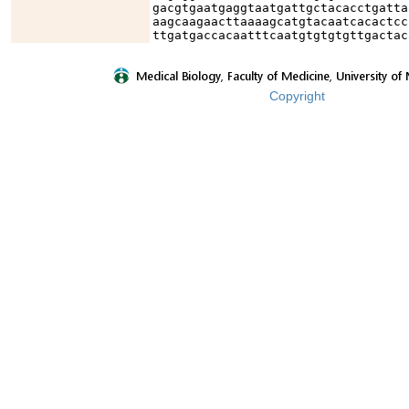
gacgtgaatgaggtaatgattgctacacctgatta
aagcaagaacttaaaagcatgtacaatcacactcc
ttgatgaccacaatttcaatgtgtgtgttgactac
Copyright