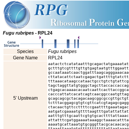
Fugu rubripes
- RPL24
Species
Fugu rubripes
Gene Name
RPL24
aatactctcatataatttgcagactatgaaaatat
gctttgtcgttttgttgtgagtaatgtttggaatt
gccaataaatcaactggatttaagcagggaaacaa
cttatacattctaatcgagactgattttgtatctt
tttaaacataagccataactgcctgtctgtattcg
tagctaggttatgtgggctagcttaccaccaccag
ctgagcacaaaacacaatcaattcacttaccggca
cacccattatcacatcagtcaacggccaatgttag
5' Upstream
gcagcagcgctacagacaagcggcgccgttgctgt
tctttacggagcgtgtcgttcatcgtagagcgagg
ctacaactgttccttttccgaattttgaaatagac
aatgatcgaaaatgttttaagtttgatattattat
aatttgtttgcaattcgtgtgcacttttattaaac
attatttcgatggaaaataaaggctaaaacattta
aaaatgcattaaatgtgcgggttacgcacaacacg
ttaaattaaatgtgtttttttttttattaataaag