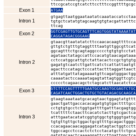
ttccgcatccgtcatcttcctttccggttttgcgc
Exon 1
ATGAA
gtgagttaatggaataatatcaaataccatcctaa
Intron 1
tgtgctcatatgtagcaagtgtgtacgattatttc
ttcag
GGTCGAGTTGTGCAGTTTCAGTGGGTATAAAATAT
Exon 2
CAGGATAGACGGGAAG
gtaacgttaatatatcttccaacacaagttttcca
gttgtctgtttgtaggttttaatgttggcgttcat
ggcagtttctgcagtaggccccctgtgtgtcctat
agataactatagccattccacatgtaacagataaa
cctccatggcattgtctattacactccgctgtgtg
Intron 2
gagatgtcaatcttgattcatctcattattaatgt
agacttccatagctcccattactttaggattaact
atttatgattatagaaaatgttcagatgggactgg
caaaatactccaaaatagagtattagtggttcgtc
ccccctcagaacagctctagcatcttaacatctca
GTCTTCCAGTTTTTGAATGCCAAGTGCGAGTCTGC
Exon 3
CAGATCAACTGGACTGTGCTGTACAGACGCAAGCA
gtaagtaaataatgcacagtaactggagtatgttt
gaactgattgaccacacagatgtgtgacttttgcc
cctgtgtgcctctggtgattttgatttacgagtgg
tcatttttctaacttcacatctacttgtcgactca
Intron 3
atttgaatacatatcggtgtggctgtgggtgattg
tgtgttgttgctggactgcgttttgcagactgggc
ccacagaacaacaggagatcatagtactggtcctt
tggccagcctccactctctcctacatgcttctgca
gatgtgcaactcaaaaggattccttgattggctca