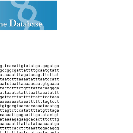
gttcacattgtatatgatgagatga

gccggcgattattttgcaatgtatt

ataaaatttagatacagtttcttat

taatctttaaaatatttaatgcatt

aatctaattaaaaacaatgtgaaaa

tactctttctgtttattacaaggga

attaaatatatttaattaaatattt

gattacttattttttatttcctaaa

aaaaaaaataaatttttttagtcct

tgtgacgtaacaccaaaataaatgg

ttagtctccatattttatgtttaga

caaaattgagaatttgatatactgt

ataaaagagaagcacactttctttg

aaaaaatttattatataaaaaatga

tttttcacctctaaattggacaggg

ttttatttgatcaataaatgaagta
