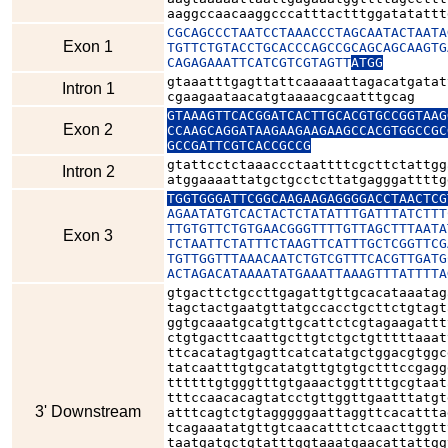
aaggccaacaaggcccatttactttggatatattt
CGCAGCCCTAATCCTAAACCCTAGCAATACTAATA
Exon 1
TGTTCTGTACCTGCACCCAGCCGCAGCAGCAAGTG
CAGAGAAATTCATCGTCGTAGTT
ATGG
gtaaatttgagttattcaaaaattagacatgatat
Intron 1
cgaagaataacatgtaaaacgcaatttgcag
GTAAAGTTCACGGATCACTTGCACGTGCCGGTAAG
Exon 2
CCAAGCAGGATAAGAAGAAGAAGCCACGTGGCCGC
GCCGATTCGTCACCGCCG
gtattcctctaaaccctaattttcgcttctattgg
Intron 2
atggaaaattatgctgcctcttatgagggattttg
TGGTGGGATTCGGCAAGAAGAGGGGACCTAACTCG
AGAATATGTCACTACTCTATATTTGATTTATCTTT
TTGTGTTCTGTGAACGGGTTTTGTTAGCTTTAATA
Exon 3
TCTAATTCTATTTCTAAGTTCATTTGCTCGGTTCG
TGTTGGTTTAAACAATCTGTCGTTTCACGTTGATG
ACTAGACATAAAATATGAAATTAAAGTTTATTTTA
gtgacttctgccttgagattgttgcacataaatag
tagctactgaatgttatgccacctgcttctgtagt
ggtgcaaatgcatgttgcattctcgtagaagattt
ctgtgacttcaattgcttgtctgctgtttttaaat
ttcacatagtgagttcatcatatgctggacgtggc
tatcaatttgtgcatatgttgtgtgctttccgagg
ttttttgtgggtttgtgaaactggttttgcgtaat
tttccaacacagtatcctgttggttgaatttatgt
3' Downstream
atttcagtctgtagggggaattaggttcacattta
tcagaaatatgttgtcaacatttctcaacttggtt
taatgatgctgtatttggtaaatgaacattattgg