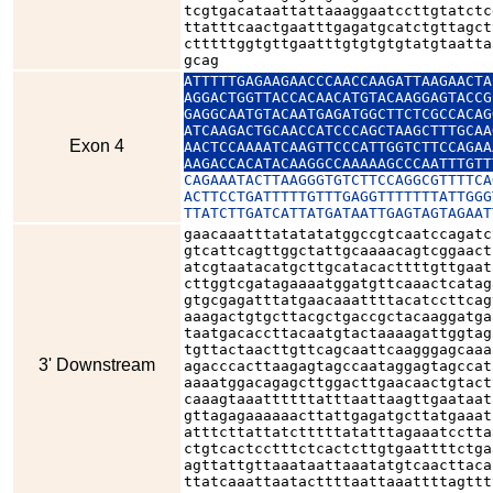
tcgtgacataattattaaaggaatccttgtatctc
ttatttcaactgaatttgagatgcatctgttagct
ctttttggtgttgaatttgtgtgtgtatgtaatta
gcag
ATTTTTGAGAAGAACCCAACCAAGATTAAGAACTA
AGGACTGGTTACCACAACATGTACAAGGAGTACCG
GAGGCAATGTACAATGAGATGGCTTCTCGCCACAG
ATCAAGACTGCAACCATCCCAGCTAAGCTTTGCAA
Exon 4
AACTCCAAAATCAAGTTCCCATTGGTCTTCCAGAA
AAGACCACATACAAGGCCAAAAAGCCCAATTTGTT
CAGAAATACTTAAGGGTGTCTTCCAGGCGTTTTCA
ACTTCCTGATTTTTGTTTGAGGTTTTTTTATTGGG
TTATCTTGATCATTATGATAATTGAGTAGTAGAAT
gaacaaatttatatatatggccgtcaatccagatc
gtcattcagttggctattgcaaaacagtcggaact
atcgtaatacatgcttgcatacacttttgttgaat
cttggtcgatagaaaatggatgttcaaactcatag
gtgcgagatttatgaacaaattttacatccttcag
aaagactgtgcttacgctgaccgctacaaggatga
taatgacaccttacaatgtactaaaagattggtag
tgttactaacttgttcagcaattcaagggagcaaa
3' Downstream
agacccacttaagagtagccaataggagtagccat
aaaatggacagagcttggacttgaacaactgtact
caaagtaaattttttatttaattaagttgaataat
gttagagaaaaaacttattgagatgcttatgaaat
atttcttattatctttttatatttagaaatcctta
ctgtcactcctttctcactcttgtgaattttctga
agttattgttaaataattaaatatgtcaacttaca
ttatcaaattaatacttttaattaaattttagttt