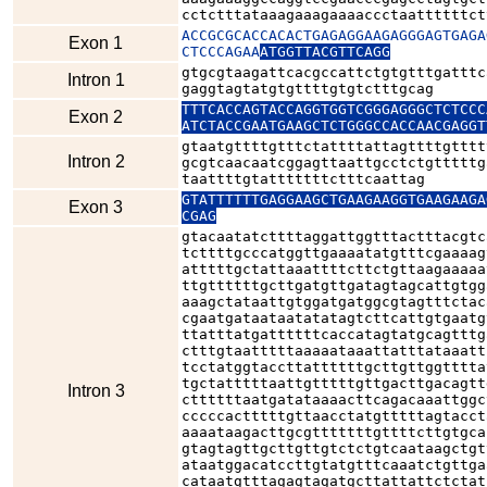
cctctttataaagaaagaaaaccctaattttttct
ACCGCGCACCACACTGAGAGGAAGAGGGAGTGAGA
Exon 1
CTCCCAGAA
ATGGTTACGTTCAGG
gtgcgtaagattcacgccattctgtgtttgatttc
Intron 1
gaggtagtatgtgttttgtgtctttgcag
TTTCACCAGTACCAGGTGGTCGGGAGGGCTCTCCC
Exon 2
ATCTACCGAATGAAGCTCTGGGCCACCAACGAGGT
gtaatgttttgtttctattttattagttttgtttt
Intron 2
gcgtcaacaatcggagttaattgcctctgtttttg
taattttgtatttttttctttcaattag
GTATTTTTTGAGGAAGCTGAAGAAGGTGAAGAAGA
Exon 3
CGAG
gtacaatatcttttaggattggtttactttacgtc
tcttttgcccatggttgaaaatatgtttcgaaaag
atttttgctattaaattttcttctgttaagaaaaa
ttgttttttgcttgatgttgatagtagcattgtgg
aaagctataattgtggatgatggcgtagtttctac
cgaatgataataatatatagtcttcattgtgaatg
ttatttatgattttttcaccatagtatgcagtttg
ctttgtaatttttaaaaataaattatttataaatt
tcctatggtaccttattttttgcttgttggtttta
tgctatttttaattgtttttgttgacttgacagtt
Intron 3
cttttttaatgatataaaacttcagacaaattggc
cccccactttttgttaacctatgtttttagtacct
aaaataagacttgcgtttttttgttttcttgtgca
gtagtagttgcttgttgtctctgtcaataagctgt
ataatggacatccttgtatgtttcaaatctgttga
cataatgtttagagtagatgcttattattctctat