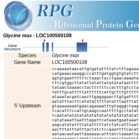
Glycine max
- LOC100500108
Species
Glycine max
Gene Name
LOC100500108
ccaaaaataacattgtgatattttatctttagaaa
catgaaacaaaggcccatttgatggtgtgtatctt
agtgtgaattttttctaaactacctgaacaaaata
tttcgtggcttatattatattatatatataatttt
tataactaaaacctacttttttccactttgtccta
tatttgcatttttattttttcattgctttgttttt
ataaatacgatcaacttgagagaacttgtgatttt
aatatttacttcatatatttttatatttaatttat
5' Upstream
gtaaaaaaaatgaacagaaaatttgtagggctaag
tcacatttccattgcaagccaatttttgcctatat
tcaatatatatatatatatatatatatatatatat
catataaattaatttagattcataaatgaataaat
aagcatatattttatatttttatctatcatttaat
aactttatttatttactatctccaaattttcacat
aataacaataattaaaaaacatttatctaaaatta
aaagaaaggccaggtccgaacccgagcctagtgct