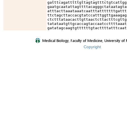
gatttcagatttttgttagtagtttctgtcattgg
gaatgcaatattagttttacagggctataatagta
atttacttaaataaatcaatttatttttttgattt
ttctagcttaccacgtatccatttggttgaaagag
ctctttataacacttgttaactcttactttcgttg
tatataatgttgcaccagtaccaatccttttaaat
gatatagcaagtgttttttgtacttttatttcaat
Copyright