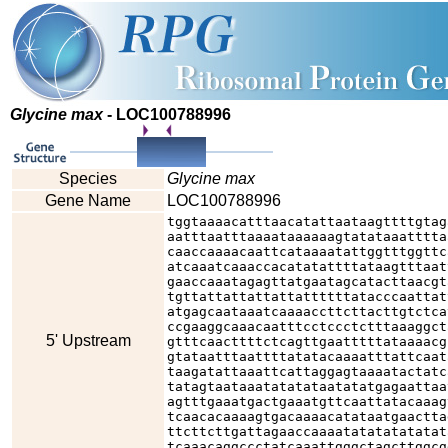
Glycine max
- LOC100788996
Species
Glycine max
Gene Name
LOC100788996
tggtaaaacatttaacatattaataagttttgtag
aatttaatttaaaataaaaaagtatataaatttta
caaccaaaacaattcataaaatattggtttggttc
atcaaatcaaaccacatatattttataagtttaat
gaaccaaatagagttatgaatagcatacttaacgt
tgttattattattattattttttatacccaattat
atgagcaataaatcaaaaccttcttacttgtctca
ccgaaggcaaacaatttcctccctctttaaaggct
5' Upstream
gtttcaacttttctcagttgaatttttataaaacg
gtataatttaattttatatacaaaatttattcaat
taagatattaaattcattaggagtaaaatactatc
tatagtaataaatatatataatatatgagaattaa
agtttgaaatgactgaaatgttcaattatacaaag
tcaacacaaaagtgacaaaacatataatgaactta
ttcttcttgattagaaccaaaatatatatatatat
tcaaacaggccctatcaaattgggctagcttggcg