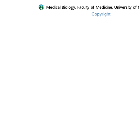
Copyright