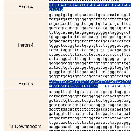
GTCTCAGCCCTAGATCAGGAGATCATTGAGGTGGA
Exon 4
CTCCTG
gtgagtgttgcctgaatccttgaatacatctggtt
tgtgatgattcgggggtgtgttttccttgtttggg
ccgcccccttcagctctggctgttacctgctttcc
ggctagtcacagttgagccatcttacgggtggctt
ttttgcataagtatgagaaggtgggataggcgcct
tgagcagatactctccccatgtgcccgcatggctc
gggagcactgctggtctttctcagcacagccttct
Intron 4
tgggctcccggtactgagtgttcttggggacaggc
tacattaggtttcctctcaggtgttgactgaggct
ctgagcccctctgaccgtgccgtgtgctgcttttg
cttatgggcttttaggctttagttggggagtagtg
ggagggcaggcgagggttttgttgtagtggtttgg
aatacctgcttgaaggttggatcagagttaggtgt
gtgggtatgtgttggaaaagttcctggggccgata
ggggttgcagagtgcccgctcaccgtgtgtcttgt
GACTTTGGCAGTCTCTCTAACCTTCAGGTCACTCA
Exon 5
ACACCACGTGGAGCTGTTTAA
TCTGTTATGCCATA
acaagtttgtctgtattgttcttgctgttagggtc
cctagtctagggtttagggaggtcctactgtgctc
gctatctgttaacttcagtttcttggataagcaag
gaatgacaatggtgtcaactagggtaaggtaggcg
ggctttgacatttcctgcttgaacaccacagatgt
gataggtttttaatgtttactctgagtcctagaat
ctgagtatttgaggctaggctacctcatgaacata
ttgataactccctttactagaacatataagaaggg
3' Downstream
aaggaaaactcagcaagcatgggggagttgcctcc