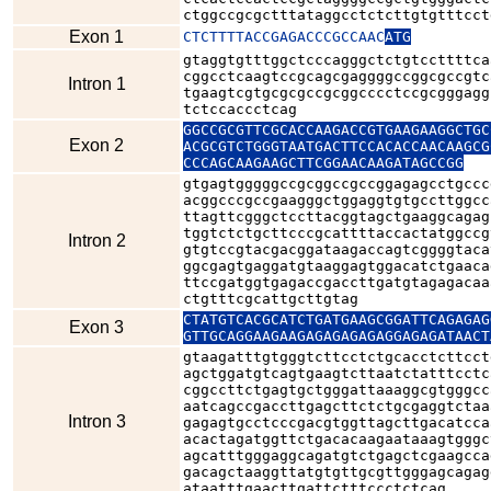
ctggccgcgctttataggcctctcttgtgtttcct
Exon 1
CTCTTTTACCGAGACCCGCCAAC
ATG
gtaggtgtttggctcccagggctctgtccttttca
cggcctcaagtccgcagcgaggggccggcgccgtc
Intron 1
tgaagtcgtgcgcgccgcggcccctccgcgggagg
tctccaccctcag
GGCCGCGTTCGCACCAAGACCGTGAAGAAGGCTGC
Exon 2
ACGCGTCTGGGTAATGACTTCCACACCAACAAGCG
CCCAGCAAGAAGCTTCGGAACAAGATAGCCGG
gtgagtgggggccgcggccgccggagagcctgccc
acggcccgccgaagggctggaggtgtgccttggcc
ttagttcgggctccttacggtagctgaaggcagag
tggtctctgcttcccgcattttaccactatggccg
Intron 2
gtgtccgtacgacggataagaccagtcggggtaca
ggcgagtgaggatgtaaggagtggacatctgaaca
ttccgatggtgagaccgaccttgatgtagagacaa
ctgtttcgcattgcttgtag
CTATGTCACGCATCTGATGAAGCGGATTCAGAGAG
Exon 3
GTTGCAGGAAGAAGAGAGAGAGAGGAGAGATAACT
gtaagatttgtgggtcttcctctgcacctcttcct
agctggatgtcagtgaagtcttaatctatttcctc
cggccttctgagtgctgggattaaaggcgtgggcc
aatcagccgaccttgagcttctctgcgaggtctaa
Intron 3
gagagtgcctcccgacgtggttagcttgacatcca
acactagatggttctgacacaagaataaagtgggc
agcatttgggaggcagatgtctgagctcgaagcca
gacagctaaggttatgtgttgcgttgggagcagag
ataatttgaacttgattctttccctctcag