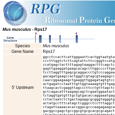
Mus musculus
- Rps17
Species
Mus musculus
Gene Name
Rps17
ggcctccacttcattgggaattcactggtaatgta
ccctttggtctcttcagtattcttccgggtccatg
ccatgagctacttttagagtaaggactttcagctc
gagttgaaggatgaagcacagccttggccccttga
tccttaggtttgagcgcaggaccctgtcccaggaa
gacagatgaagccactgggtcgtagcgtaagagcc
caaccggaagaagctgaaggttggagatagtgtcc
actgagatcctaatttgttggtaaaagtgtttgag
5' Upstream
ttaagcactcgaggttagcccttcctgtttagctc
gctcagacatttaagagcagctcgaatggaatact
tctaggtgatgtttgctgtgacaccaggaaatgag
cctactaatctctgactagaggcgcgggtagggtg
actatgcctttcatagctcgggcctcctttaggct
ctagattaaaacacaccggacgcccaagagaagca
gacggccgagctgccggcgtgcgcacgcgcagact
ctcactccactccgctaggggccgctgtgggactc