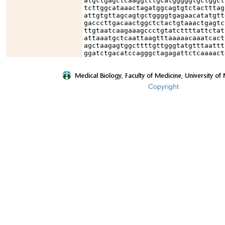
atgctgagctcaaggtttgcatgggggtgctggct
tcttggcataaactagatggcagtgtctactttag
attgtgttagcagtgctggggtgagaacatatgtt
gacccttgacaactggctctactgtaaactgagtc
ttgtaatcaagaaagccctgtatcttttattctat
attaaatgctcaattaagtttaaaaacaaatcact
agctaagagtggcttttgttgggtatgtttaattt
ggatctgacatccagggctagagattctcaaaact
Copyright