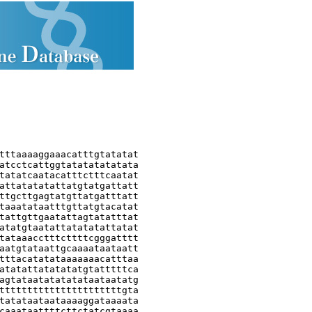
tttaaaaggaaacatttgtatatat

atcctcattggtatatatatatata

tatatcaatacatttctttcaatat

attatatatattatgtatgattatt

ttgcttgagtatgttatgatttatt

taaatataatttgttatgtacatat

tattgttgaatattagtatatttat

atatgtaatattatatatattatat

tataaacctttcttttcgggatttt

aatgtataattgcaaaataataatt

tttacatatataaaaaaacatttaa

atatattatatatatgtatttttca

agtataatatatatataataatatg

ttttttttttttttttttttttgta

tatataataataaaaggataaaata

caaataattttcttctatcgtaaaa
