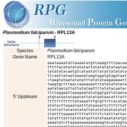
Plasmodium falciparum
- RPL13A
Species
Plasmodium falciparum
Gene Name
RPL13A
aaataaaatattaaaatatgttaaagttttaacaa
tttttacatatatatatattatatatatataataa
tatatatacaatgtcataatattatattatatata
ttcaattataataaaaataagtagatgtagataat
ctaagtataatatatatttatatataagaaaaatt
taagtgctttaaccaaaaaaatttatatatatata
aatataatattattatataattttatatacaatac
ttctaagaattaaaaaatatatggtgattataata
5' Upstream
atgtataatataaatattatataataacatttatt
ttttttttttttataaaatttgtgttctcacataa
atatacttaaaataatttataaaattcttttttat
ttattattatatatatattatatatatatatatat
ttattttaaaaatttttattttttctatttattac
tatatttatttatatataattatataaatatatgt
aaaatatcttaaaaaaaaaaaaaagtacataagta
aaaaaggattataaatcttaagaaataaatttttt