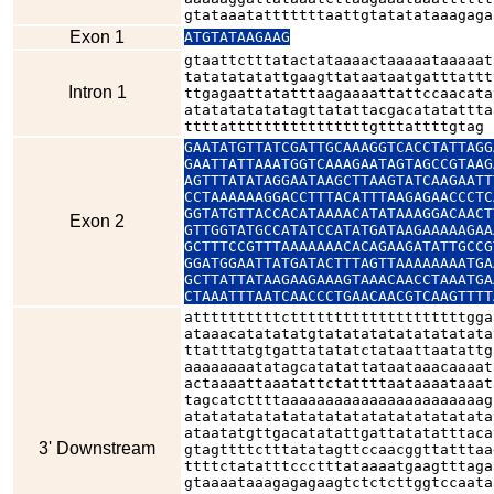
gtataaatatttttttaattgtatatataaagaga
Exon 1
ATGTATAAGAAG
gtaattctttatactataaaactaaaaataaaaat
tatatatatattgaagttataataatgatttattt
Intron 1
ttgagaattatatttaagaaaattattccaacata
atatatatatatagttatattacgacatatattta
ttttattttttttttttttttgtttattttgtag
GAATATGTTATCGATTGCAAAGGTCACCTATTAGG
GAATTATTAAATGGTCAAAGAATAGTAGCCGTAAG
AGTTTATATAGGAATAAGCTTAAGTATCAAGAATT
CCTAAAAAAGGACCTTTACATTTAAGAGAACCCTC
GGTATGTTACCACATAAAACATATAAAGGACAACT
Exon 2
GTTGGTATGCCATATCCATATGATAAGAAAAAGAA
GCTTTCCGTTTAAAAAAACACAGAAGATATTGCCG
GGATGGAATTATGATACTTTAGTTAAAAAAAATGA
GCTTATTATAAGAAGAAAGTAAACAACCTAAATGA
CTAAATTTAATCAACCCTGAACAACGTCAAGTTTT
attttttttttcttttttttttttttttttttgga
ataaacatatatatgtatatatatatatatatata
ttatttatgtgattatatatctataattaatattg
aaaaaaaatatagcatatattataataaacaaaat
actaaaattaaatattctattttaataaaataaat
tagcatcttttaaaaaaaaaaaaaaaaaaaaaaag
atatatatatatatatatatatatatatatatata
ataatatgttgacatatattgattatatatttaca
3' Downstream
gtagttttctttatatagttccaacggttatttaa
ttttctatatttccctttataaaatgaagtttaga
gtaaaataaagagagaagtctctcttggtccaata