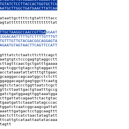
TGTATCTCCTTACCACTGGTGCTCG

AATGCTTGGCTGATGAACTTATCAA

ataattgcttttctgtatttttacc

agtatttttttttttttttttttat

TTGCTAAGGCCAACCGTTGA
GGAAT

CGGACAATTTTTGTCTTTTGTTTGT

TGTTTGTTGTACGACGGCAGGAGTA

AGAATGTAGTAACTTCAGTTCCATT

gtttatctctaatcttctttcagct

aatgtgtctcccgagtgtaggcctt

cttagttcaactgctgatttgaaaa

agctcggctgtagcctgtaggactt

acctataaatattattttgttgaac

gcaaggaccagcaatggcctctctt

ggaggacagatgagtggcttcaatg

agtctctaccctggttaatctcgct

gttcttaattgactgtaatttgccg

gatctgatggaagttggtaaatgga

cttgattatcagaattctactgtac

tgaatgattctaaattatagcccac

tggatctcaatcggcaagcgattat

aaatttgatgactcctggcaagttt

aactctttcatctaactatagtatt

ttcattgtcataattaatatacaaa

tagtt