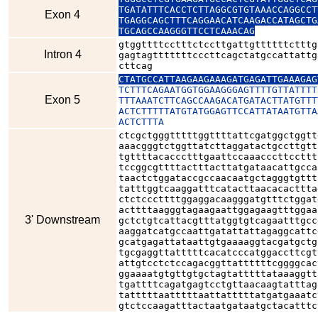
TGATATTTCACCTCTTAGGCGTGTAAACCAGGCCT
Exon 4
TGAGGCAGCTTTCAGGAACATCAAGACCATAGCTG
TGCAGCCAAGGGTTCCTCAAACAG
gtggttttcctttctccttgattgttttttctttg
Intron 4
gagtagtttttttcccttcagctatgccattattg
cttcag
CTATGCCATTAAGAAGAAAGATGAGATTGAAAGAG
TCTTTCAGAATGGTGGAAGGGAGTTTTGTTATTTT
Exon 5
TTTAAATCTTCAGCCAAGACATGATACTTATGTTT
ACTCTTTTTATGTATGGAGTTCCATTATAATGTTA
ACTCTTTA
ctcgctgggtttttggttttattcgatggctggtt
aaacgggtctggttatcttaggatactgccttgtt
tgttttacaccctttgaattccaaacccttccttt
tccggcgttttactttacttatgataacattgcca
taactctggataccgccaacaatgctagggtgttt
tatttggtcaaggatttcatacttaacacacttta
ctctcccttttggaggacaagggatgtttctggat
acttttaagggtagaagaattggagaagtttggaa
3' Downstream
gctctgtcattacgtttatggtgtcagaatttgcc
aaggatcatgccaattgatattattagaggcattc
gcatgagattataattgtgaaaaggtacgatgctg
tgcgaggttatttttcacatcccatggaccttcgt
attgtcctctccagacggttattttttcggggcac
ggaaaatgtgttgtgctagtatttttataaaggtt
tgattttcagatgagtcctgttaacaagtatttag
tatttttaatttttaattatttttatgatgaaatc
gtctccaagatttactaatgataatgctacatttc