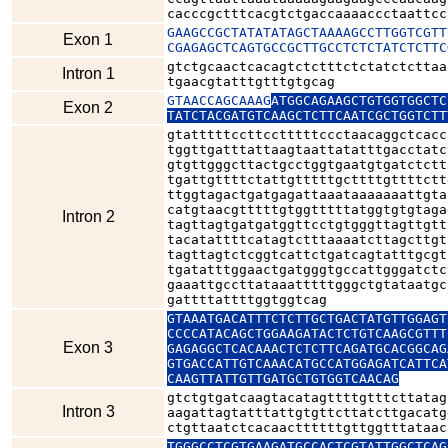
cacccgctttcacgtctgaccaaaaccctaattcc
GAAGCCGCTATATATAGCTAAAAGCCTTGGTCGTT
Exon 1
CGAGAGCTCAGTGCCGCTTGCCTCTCTATCTCTTC
gtctgcaactcacagtctctttctctatctcttaa
Intron 1
tgaacgtatttgtttgtgcag
GTAACCAGCAAAG
ATGGCAGAAGCTGTGGTGGCTC
Exon 2
TATCTACGATGTCAAGCTCTTCAATCGCTGGTCTT
gtatttttccttcctttttccctaacaggctcacc
tggttgatttattaagtaattatatttgacctatc
gtgttgggcttactgcctggtgaatgtgatctctt
tgattgttttctattgtttttgcttttgttttctt
ttggtagactgatgagattaaataaaaaaattgta
catgtaacgtttttgtggtttttatggtgtgtaga
Intron 2
tagttagtgatgatggttcctgtgggttagttgtt
tacatattttcatagtctttaaaatcttagcttgt
tagttagtctcggtcattctgatcagtatttgcgt
tgatatttggaactgatgggtgccattgggatctc
gaaattgccttataaatttttgggctgtataatgc
gattttattttggtggtcag
GTAAATGACATTTCTCTTGCTGACTATGTTGGAGT
CCCCATACAGCTGGAAGATACTCTGTCAAGCGTTT
Exon 3
GAGAGGCTCACAAACTCTCTTCAGATGCACGGCAG
GTGACCATTGTCAAACATGCCATGGAGATCATTCA
CAAGTTATTGTTGATGCTGTGGTCAACAG
gtctgtgatcaagtacatagttttgtttcttatag
Intron 3
aagattagtatttattgtgttcttatcttgacatg
ctgttaatctcacaacttttttgttggtttataac
TGGGCCTCGTGAAGATGCCACTCGTATTGGCTCAG