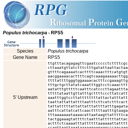
Populus trichocarpa
- RPS5
Species
Populus trichocarpa
Gene Name
RPS5
ttgtttacagagagttcgaatccccctcttttcgc
cttaaatgttatctttctttgatattaattactaa
gttttcagaaaatcacttttcaaactttcatgtgt
aacggaaaacacttttcagtcaaagaaaaacttgg
ttttattttgggtggaaaacactttccgaaagttg
tttgctgcttatatcaaatttggtcctcaaacttt
aatatttgtttttcaatttcatcccttagaattta
tttttataattgttatttgcttttcccttatcatt
5' Upstream
aaatttggtccttattttttttattactatttatt
taattattattattttaatttcttcatctttcact
tattatttttattattatttattttatttgagata
aatttcattatcattcaactttttaatttgtaaga
tttaaaaaaataaaacattaataagttatttttca
tactggaaagtattttctaatttattttttattac
actttctcaaaatttattttttaaaaaattatttt
ccagttaattaaataaaaagaagaagcccaacaag