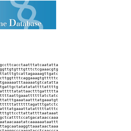
gccttcacctaatttatcaatatta

ggttgtgtttgtttctcgaaacgtg

ttatttgtcattagaaaagttgatc

cttggttttcaggaaagtgtttttc

tgaaaaatttaaaaatgtcatatta

tgattgctatatatattttattttg

atttttatattaactttgattttta

ttttaattgaaattttttatctatc

ttatttgaaataatttatgaaatgt

ttttttattttttagatttgatctc

atttatgaaattatatttttatttc

tttgttccttattattttaataaat

gctcattttccatgacataaccaaa

aataacaaatatcaaaaaataattt

ttagcaataaggttaaataactaaa

ctagggcccaagatacctcaaccca
