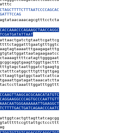
atttc
CTAGCTTTTCTTTAATCCCCAGCAC

GATTTCCAG
agtataacaaacagcgtttcctcta

CACCAAACCCAGAAGCTAACCAGGC

TCGATGATATTAAT
attaactgatctgtaattcgattcg

ttttctaggatttgaatgtttggtc

aagtagtaaaatttgaagagatttg

gtgtattggattaatagaagaatcc

ctaaaagttttcatagttggggaat

gcggcaggtgaagttggttgacttt

tttgtagctaattggatctgaagtg

ctatttcatggctttgtttgttgag

cttaagttgatggctaattcattca

tgaaattgatagattaaacatctta

tactccttaaatttggatttggttt

CCAAGTTAAGCACGCAACATATGTC

CAGGAAGGCCCAGTGCCCAATTGTT

AAACAATGGGAAAAAATTGAAGGCT

TCTTTTGACTGATCAGAACCCAATC

attggtcactgttagttatcagcgg

gtatttttccgttattgctcccttt

ag
CTGGTGTTGTCAGACGTCAGGCTGT
