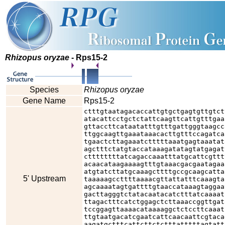
Rhizopus oryzae
- Rps15-2
Species
Rhizopus oryzae
Gene Name
Rps15-2
ctttgtaatagacaccattgtgctgagtgttgtct
atacattcctgctctattcaagttcattgtttgaa
gttaccttcataatatttgtttgattgggtaagcc
ttggcaagttgaaataaacacttgtttccagatca
tgaactcttagaaatctttttaaatgagtaaatat
agctttctatgtaccataaagatatagtatgagat
cttttttttatcagaccaaatttatgcattcgttt
acaacataagaaaagtttgtaaacgacgaatagaa
atgtatcttatgcaaagcttttgccgcaagcatta
5' Upstream
taaaaagccttttaaaacgttattatttcaaagta
agcaaaatagtgattttgtaaccataaagtaggaa
gacttagggtctatacaatacatctttatcaaaat
ttagactttcatctggagctcttaaaccggttgat
tccggagttaaaacataaaaggctctccttcaaat
ttgtaatgacatcgaatcattcaacaattcgtaca
aagatgctttcattcttctctttatttttagtatt