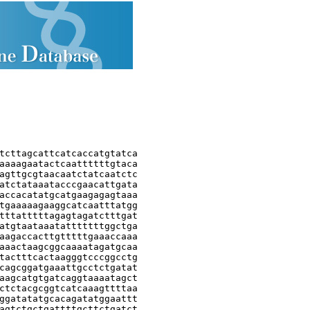
tcttagcattcatcaccatgtatca

aaaagaatactcaattttttgtaca

agttgcgtaacaatctatcaatctc

atctataaatacccgaacattgata

accacatatgcatgaagagagtaaa

tgaaaaagaaggcatcaatttatgg

tttatttttagagtagatctttgat

atgtaataaatatttttttggctga

aagaccacttgtttttgaaaccaaa

aaactaagcggcaaaatagatgcaa

tactttcactaagggtcccggcctg

cagcggatgaaattgcctctgatat

aagcatgtgatcaggtaaaatagct

ctctacgcggtcatcaaagttttaa

ggatatatgcacagatatggaattt

agtctgctgattttgcttctgatct
