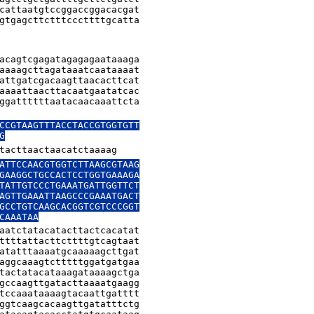
cattaatgtccggaccggacacgat

gtgagcttctttcccttttgcatta

acagtcgagatagagagaataaaga

aaaagcttagataaatcaataaaat

attgatcgacaagttaacacttcat

aaaattaacttacaatgaatatcac

ggattttttaatacaacaaattcta

CCGTAAGTTTACCTACCGTGGTGTT

G
tacttaactaacatctaaaag
ATTCCAACGTGGTCTTAAGCGTAAG

GAAGGCTGCCACTCCTGGTGAAAGA

TATTGTCCCTGAAATGATTGGTTCT

AGTTGAAATTAAGCCCGAAATGACT

GCCTGTCAAGCACGGTCGTCCCGGT

CAAATAA
aatctatacatacttactcacatat

ttttattacttcttttgtcagtaat

atatttaaaatgcaaaaagcttgat

aggcaaagtctttttggatgatgaa

tactatacataaagataaaagctga

gccaagttgatacttaaaatgaagg

tccaaataaaagtacaattgatttt

ggtcaagcacaagttgatatttctg
