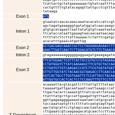
ttattactgctatgaaaaaaactgtatcaatttta
cactgtttttgtatacagagttattgcctcgttta
tataaga
Exon 1
ATG
gtaatatcaacacaaacaaatacacatccatccgt
agctagatgaaagggtgatatggcatcaacaaagc
gtgtgcatagaattaattatatgtgtcaaataata
Intron 1
ttcataccataattgaaagtaacaacaataacagc
tttttatcttcttattaaaaactctatttcgatgc
acacatttgaaacatgattag
GCTGACGAGCAAACCGCTCCTAGAAAGAGAACCTT
Exon 2
GAACTTGATCAACTCTTGGACATGTCTTCTGAACA
Intron 2
gtagaaaaaaaggggggaggaagatgaaagagata
TTCATGGAACTCGTTCACTGCCGTGCCCGTAGAAG
CCTATGGGTCTTATCAAGAAGCTTCGTGCTGCCAA
CCTGATGTTGTCAAGACCCATCTTCGTGATATGAT
Exon 3
GTTGTTGGTATCTACAACGGTAAGACCTTCAACCA
GGTCACTACCTTGGTGAATTCTCCATTACCTACAA
ATTGGTGCCACTCACTCCTCCAAGTTTGTTCCTCT
acaaaattacgtacgattctttattgttttataac
taaaaatgattgacaataaatcaattaaagcccat
ttgactacactcaaaatgtttatcacatctatacg
ttatttatgcttgccattgaagattgtttaatcaa
ggttgagaaggggaaaataaataaccatgcgcatt
taccaaataatgtttcttttatcaatgtagttgat
agctatgcattcctgtagccaactaatacaaacta
cttgaaatcgtcaagaagacatgcaactccttcaa
3' Downstream