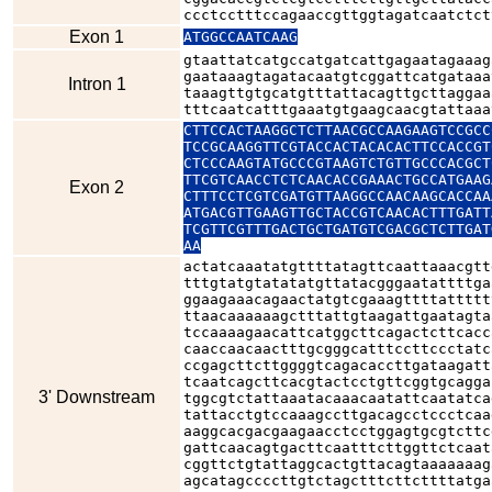
ccctcctttccagaaccgttggtagatcaatctct
Exon 1
ATGGCCAATCAAG
gtaattatcatgccatgatcattgagaatagaaag
gaataaagtagatacaatgtcggattcatgataaa
Intron 1
taaagttgtgcatgtttattacagttgcttaggaa
tttcaatcatttgaaatgtgaagcaacgtattaaa
CTTCCACTAAGGCTCTTAACGCCAAGAAGTCCGCC
TCCGCAAGGTTCGTACCACTACACACTTCCACCGT
CTCCCAAGTATGCCCGTAAGTCTGTTGCCCACGCT
TTCGTCAACCTCTCAACACCGAAACTGCCATGAAG
Exon 2
CTTTCCTCGTCGATGTTAAGGCCAACAAGCACCAA
ATGACGTTGAAGTTGCTACCGTCAACACTTTGATT
TCGTTCGTTTGACTGCTGATGTCGACGCTCTTGAT
AA
actatcaaatatgttttatagttcaattaaacgtt
tttgtatgtatatatgttatacgggaatattttga
ggaagaaacagaactatgtcgaaagttttattttt
ttaacaaaaaagctttattgtaagattgaatagta
tccaaaagaacattcatggcttcagactcttcacc
caaccaacaactttgcgggcatttccttccctatc
ccgagcttcttggggtcagacaccttgataagatt
tcaatcagcttcacgtactcctgttcggtgcagga
3' Downstream
tggcgtctattaaatacaaacaatattcaatatca
tattacctgtccaaagccttgacagcctccctcaa
aaggcacgacgaagaacctcctggagtgcgtcttc
gattcaacagtgacttcaatttcttggttctcaat
cggttctgtattaggcactgttacagtaaaaaaag
agcatagccccttgtctagctttcttcttttatga