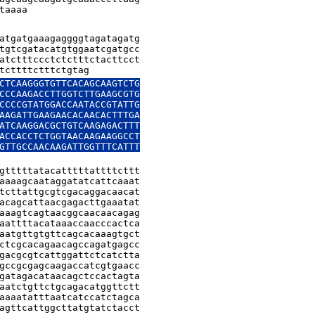
taaaa
atgatgaaagaggggtagatagatg

tgtcgatacatgtggaatcgatgcc

atctttccctctctttctacttcct

tcttttctttctgtag
CTCAAGGGTGTTCACAGCAAGTCTG

CCCAAGACCTTGGTCTTGAAGCGTG

CCCCGTATGGACCAATACCGTATTG

AAGATTGAAGAACACAACACTTTGA

ATCAAGGACGCTGTCAAGAGACTTT

ACCACCTCTGGTAACAAGAAGGCCT

GTTGCCAACAAGATTGGTTTCATTT

gtttttatacatttttattttcttt

aaaagcaataggatatcattcaaat

tcttattgcgtcgacaggacaacat

acagcattaacgagacttgaaatat

aaagtcagtaacggcaacaacagag

aattttacataaaccaacccactca

aatgttgtgttcagcacaaagtgct

ctcgcacagaacagccagatgagcc

gacgcgtcattggattctcatctta

gccgcgagcaagaccatcgtgaacc

gatagacataacagctccactagta

aatctgttctgcagacatggttctt

aaaatatttaatcatccatctagca

agttcattggcttatgtatctacct
