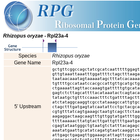
Rhizopus oryzae
- Rpl23a-4
Species
Rhizopus oryzae
Gene Name
Rpl23a-4
gctgttcggccagctatcgcatcaatttttggagt
gttgtaaattaaatttggattttctagctttaaga
taataacaaatagtaaaaatagctttatcacaaaa
tgttttgccataatccacgccattgttgcatgctg
ctgaaaattagttaccaaagtgatttttgtgcata
gagtctcttagcattttacataaatactcagtaca
tataatgctgtttccaaactttctgattttagctt
atctataggcaaggtcgcctataaagccattgtgc
5' Upstream
ctagctttgatgagtatcaatattcctgctacgca
cgtgtttatcagtgaaagctaatgtcagcttctaa
aagaggactaagcaagtttgttggtatgattttgg
ttttaaaaacttatgtacttgattgttttgaatga
cgagtataatgggctgtaatgtctatttacagagc
aaatatgaattgcatatcagatgtaatcaaggtct
attgagctgagagttggaaagcattagttcggcaa
cggacaccgtctcgtcctttcttgttgcttatacc