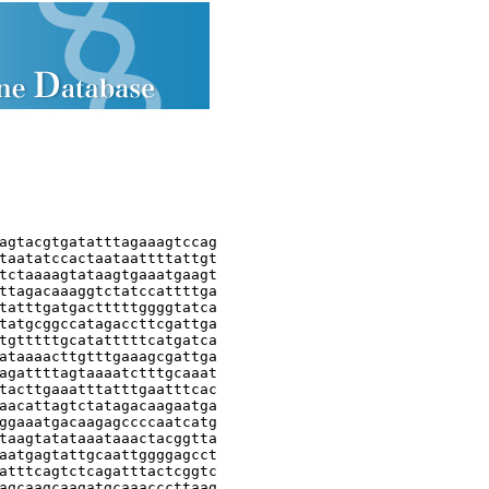
agtacgtgatatttagaaagtccag

taatatccactaataattttattgt

tctaaaagtataagtgaaatgaagt

ttagacaaaggtctatccattttga

tatttgatgactttttggggtatca

tatgcggccatagaccttcgattga

tgtttttgcatatttttcatgatca

ataaaacttgtttgaaagcgattga

agattttagtaaaatctttgcaaat

tacttgaaatttatttgaatttcac

aacattagtctatagacaagaatga

ggaaatgacaagagccccaatcatg

taagtatataaataaactacggtta

aatgagtattgcaattggggagcct

atttcagtctcagatttactcggtc

agcaagcaagatgcaaacccttaag
