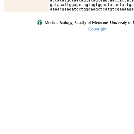
accatatgctaatagtatagtaagcaactattata
gataaattggagctagtagtggactatactattga
aaaacgaagatgctgggaagctcatgtcgaaaaga
Copyright