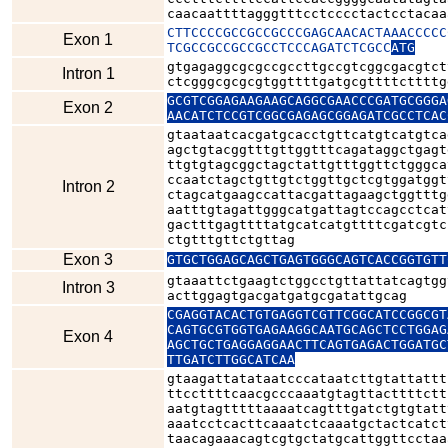
caacaattttagggtttcctcccctactcctacaa
CTTCCCCGCCGCCGCCCGAGCAACACTAAACCCCC
Exon 1
TCGCCGCCGCCGCCTCCCAGATCTCGCC
ATG
gtgagaggcgcgccgccttgccgtcggcgacgtct
Intron 1
ctcgggcgcgcgtggttttgatgcgttttcttttg
GCGTCGGAGAAGAAGCAGGCGAACCCGATGCGGGA
Exon 2
AACATCTCCGTCGGCGAGAGCGGAGATCGCCTCAC
gtaataatcacgatgcacctgttcatgtcatgtca
agctgtacggtttgttggtttcagataggctgagt
ttgtgtagcggctagctattgtttggttctgggca
ccaatctagctgttgtctggttgctcgtggatggt
Intron 2
ctagcatgaagccattacgattagaagctggtttg
aatttgtagattgggcatgattagtccagcctcat
gactttgagttttatgcatcatgttttcgatcgtc
ctgtttgttctgttag
Exon 3
GTGCTGGAGCAGCTGAGTGGGCAGTCACCGGTGTT
gtaaattctgaagtctggcctgttattatcagtgg
Intron 3
acttggagtgacgatgatgcgatattgcag
CGAGGTACACTGTGAGGTCGTTCGGCATCCGGCGT
CAGTGCGTGGTGAGAAGGCAATGCAGCTCCTGGAG
Exon 4
AGCTGCTGAGGAGGAACTTCAGTGAGACTGGATGC
TTGATCTTGGCATCAA
gtaagattatataatcccataatcttgtattattt
ttccttttcaacgcccaaatgtagttacttttctt
aatgtagtttttaaaatcagtttgatctgtgtatt
aaatcctcacttcaaatctcaaatgctactcatct
taacagaaacagtcgtgctatgcattggttcctaa