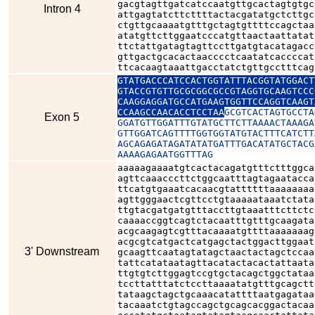
gacgtagttgatcatccaatgttgcactagtgtgc
Intron 4
attgagtatcttcttttactacgatatgctcttgc
ctgttgcaaaatgtttgctagtgttttccagctaa
atatgttcttggaatcccatgttaactaattatat
ttctattgatagtagttccttgatgtacatagacc
gttgactgcacactaacccctcaatatcaccccat
ttcacaagtaaattgacctatctgttgcctttcag
GTATGACCCATCCACTGGTATTTACGGTATGGACT
GTACCGTGTTGCGCGGCGCCGTAGGTGCAAGTCCC
CAAGGAGGATGCCATGAAGTGGTTCCAGGTCAAGT
CCAAGCCAACACCTCCTAA
GCGTCACTAGTGCCTA
Exon 5
GGATGTTGGATTTGTATGCTTCTTAAAACTAAAGA
GTTGGATCAGTTTTGGTGGTATGTACTTTCATCTT
AGCAGAGATAGATATATGATTTGACATATGCTACG
AAAAGAGAATGGTTTAG
aaaaagaaaatgtcactacagatgtttctttggca
agttcaaacccttctggcaatttagtagaatacca
ttcatgtgaaatcacaacgtattttttaaaaaaaa
agttgggaactcgttcctgtaaaaataaatctata
ttgtacgatgatgtttaccttgtaaatttcttctc
caaaaccggtcagtctacaatttgtttgcaagata
acgcaagagtcgtttacaaaatgttttaaaaaaag
acgcgtcatgactcatgagctactggacttggaat
3' Downstream
gcaagttcaatagtatagctaactactagctccaa
tattcatataatagttacatactacactattaata
ttgtgtcttggagtccgtgctacagctggctataa
tccttatttatctccttaaaatatgtttgcagctt
tataagctagctgcaaacatattttaatgagataa
tacaaatctgtagccagctgcagcacggactacaa