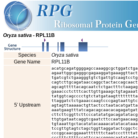
Oryza sativa
- RPL11B
Species
Oryza sativa
Gene Name
RPL11B
acatgcagatggggagccaaaggcgctggatctga
agaattggcgagggcgagaaggatgaaaggttact
tgatcgtctgaagggtgtctgattgtcaagtcctg
cagtcttgcagataaccaggctactaccagcaact
agcagtttttacagcaatctctgactttctaagag
gaaaccctctttcacttgttgaaagctgtagaaat
tatggtcagcccctgtctatgataagtttttttta
ttaggatctctgaaaccaagtcccgagtaattgtc
5' Upstream
agtagttaaaaactgttactcctaatacatgatta
aaatgaagtttatcagacagcaacacagagatgat
cttcttcggttcttcccatatatgacagatatacg
ttgtgataatcaggtcgaatcttccaatgaacaag
tgtaaattgctacatatacaaaacatatacataaa
tccgttgtagtctagctggttaggatactcggctc
cccggcaacggaaatttttttctaatcccttttat
ccctttcttttccattccaccggggcaatatagta