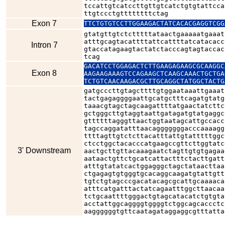
tccattgtcatccttgttgtcatctgtgtattcca
ttgtccctgttttttttctag
Exon 7
TTCTGTGTCCTTGGAAGACTATCACACGAGGTCGG
gtatgttgtctctttttataactgaaaaatgaaat
atttgcagtacattttattcattttatcatacacc
Intron 7
gtaccatagaagtactatctacccagtagtaccac
tcag
GACATCCTGGAGACTCTTGAAGAGAAGCGCAAGGC
Exon 8
AAGAAGAAAGTCCAGAAGCTCAAGCAAACTGCTGA
TCTGTCAACAAGACGCTTGCAGGCTATGGCTACTG
gatgcccttgtagcttttgtggaataaattgaaat
tactgagaggggaattgcatgctttcagatgtatg
taaacgtagctagcaagattttatgaactatcttc
gctgggcttgtaggtaattgatagatgtatgaggc
gttttttagggttaactggtaatagcattgccacc
tagccaggatatttaacagggggggacccaaaagg
ttttagttgtctcttacatttattgtatttttggc
ctcctggctacacccatgaagccgttcttggtatc
3' Downstream
aactgcttgttacaaagaatctagttgtgtgagaa
aataactgttctgcatcattactttctacttgatt
atttgtatatcactggagggctagctataacttaa
ctgagagtgtgggtgcacaggcaagatgtattgtt
tgtctgtagcccgacatacagcgcattgcaaaaca
atttcatgatttactatcagaatttggcttaacaa
tctgcaattttgggactgtagcatacatctgtgta
acctattggcaggggtggggtctggcagcaccctc
aaggggggtgttcaatagataggaggcgtttatta