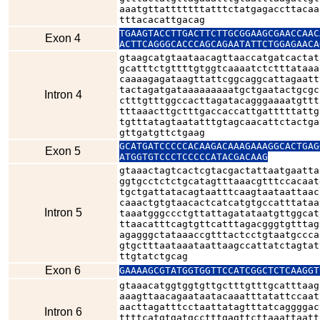
aaatgttatttttttatttctatgagaccttacaa
tttacacattgacag
TGAAGTACCTTGACTTCTTGCGGAAGCGAACCAAC
Exon 4
ACTTCAGGGCACCCAGCAGAATATTCTGGAGAACA
gtaagcatgtaataacagttaaccatgatcactat
gcatttctgttttgtggtcaaaatctctttataaa
caaaagagataagttattcggcaggcattagaatt
tactagatgataaaaaaaaatgctgaatactgcgc
Intron 4
ctttgtttggccacttagatacagggaaaatgttt
tttaaacttgctttgaccaccattgatttttattg
tgtttatagtaatatttgtagcaacattctactga
gttgatgttctgaag
GCATGATCCCCCACAAGACAAAGAAAGGCACTGAG
Exon 5
ATGGTGTCCCTCCCCCATACGACAAG
gtaaactagtcactcgtacgactattaatgaatta
ggtgcctctctgcatagtttaaacgtttccacaat
tgctgattatacagtaatttcaagtaataattaac
caaactgtgtaacactcatcatgtgccatttataa
Intron 5
taaatgggccctgttattagatataatgttggcat
ttaacatttcagtgttcatttagacgggtgtttag
agagggctataaaccgtttactcctgtaatgccca
gtgctttaataaataattaagccattatctagtat
ttgtatctgcag
Exon 6
gtaaacatggtggtgttgctttgtttgcatttaag
aaagttaacagaataatacaaatttatattccaat
aacttagatttcctaattatagtttatcaggggac
Intron 6
ttttcatgtgatgcctttgagttcttaaattaatt