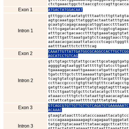
ctctgaaactggctctaaccgtcccagttgcacca
Exon 1
ATGACTATGGACAAT
gtttggccataatatgttttaattcttgttatgta
agtgcaaatggcttatgggtactaattatttgtaa
gcaatgtcagagcaaagcattggtaacctttaatt
tcttcgagatacatagttactttcggtcgtagaac
Intron 1
atttgcactgacaaccttttgtgaaataggtgtat
aattttgatttaaatgatgtctcaaggtaaccttg
aataacacgacaaattatacccctcagcctgggtt
aattttaatttctcttttcag
CAAATTGTTATTGATGGCGCAGGCCACTTGCTCGG
Exon 2
AGCATCCTGTCAG
gtctgtagcttgtattgccacttgcataggtgatg
aggggtagtaatggttatttttgttatccttgaat
tgaaaaggacaaattgaaaaccatgattcgtgatt
tgatctttgctctttaaaaattgtgaattgtgatt
tcagtgtatcgtgaaatgtgatttacgatttttga
Intron 2
ccttaccgcccctgtgttattgtttccatagcctg
gatgttcaatttgattttatgtaggtagttttaga
tttcttgaattgtgcttctatacatgcttttcatt
ataaaccctttgtctctataattgtaacacagtaa
cttattcatgacaattttctgtttatgtag
GTCAGCGTGTTGTTGTTGTCAGATGTGAAAAAATC
Exon 3
ACAAAC
gtaagtataactttcatacccaaaattacatgtcc
ccccagaaagaaaaagagtcagagaattgggatat
tatggttgtacaaattttataacaggcttcatttc
Intron 3
gtttactatgttagaaatttgtaatttaagattgt