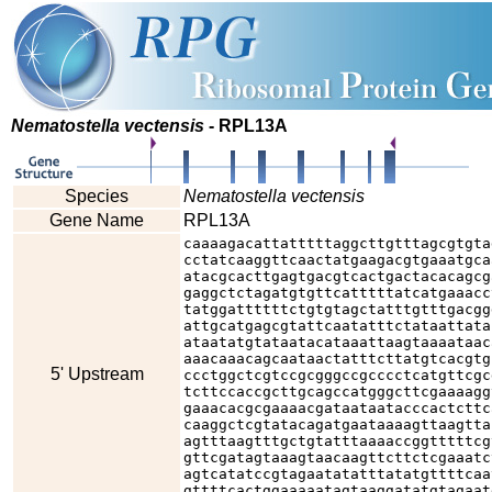
Nematostella vectensis
- RPL13A
Species
Nematostella vectensis
Gene Name
RPL13A
caaaagacattatttttaggcttgtttagcgtgta
cctatcaaggttcaactatgaagacgtgaaatgca
atacgcacttgagtgacgtcactgactacacagcg
gaggctctagatgtgttcatttttatcatgaaacc
tatggattttttctgtgtagctatttgtttgacgg
attgcatgagcgtattcaatatttctataattata
ataatatgtataatacataaattaagtaaaataac
aaacaaacagcaataactatttcttatgtcacgtg
5' Upstream
ccctggctcgtccgcgggccgcccctcatgttcgc
tcttccaccgcttgcagccatgggcttcgaaaagg
gaaacacgcgaaaacgataataatacccactcttc
caaggctcgtatacagatgaataaaagttaagtta
agtttaagtttgctgtatttaaaaccggtttttcg
gttcgatagtaaagtaacaagttcttctcgaaatc
agtcatatccgtagaatatatttatatgttttcaa
gttttcactggaaaaatagtaaggatatgtagaat