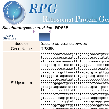
Saccharomyces cerevisiae
- RPS6B
Species
Saccharomyces cerevisiae
Gene Name
RPS6B
ccactcccaatcaaatgctcgccagcaacatgtcc
tgggattcaagaacaatgatatggacgacttatat
atgtaaataacaaaacattctttctgaaaccgcca
aaagcccgtcttcatctattgtggtttttccttcc
ccacgagttcgacaaactctccagattaatgaatc
gaaagcattcgcttaaaattaagagtgtatgttgg
ttagggctatagacaattatgtcgctcgtacattt
agcaatttgcaggtagtgctccacggcccccttcc
5' Upstream
aacaatagagactgccctgttaacttctcaacata
gccagatagcaaatatatcacatattgcattgatt
ttttcagttaattttattaaaaataaattatttcc
cattaacctcttttcttgcatccatacatctttga
gttttttttcagtgtctcgggcatacaggccgctt
ggaaactctttcggtatgggccaagggcaggcgaa
aatctcggctggcttggtttgtagggcacggtcaa
atctttatgaaaagtgatcttaatttgaatagtgt