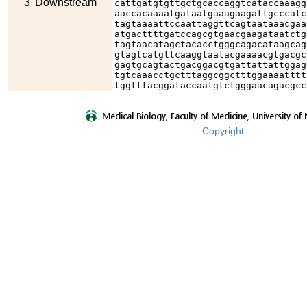
3' Downstream
cattgatgtgttgctgcaccaggtcataccaaagg
aaccacaaaatgataatgaaagaagattgcccatc
tagtaaaattccaattaggttcagtaataaacgaa
atgacttttgatccagcgtgaacgaagataatctg
tagtaacatagctacacctgggcagacataagcag
gtagtcatgttcaaggtaatacgaaaacgtgacgc
gagtgcagtactgacggacgtgattattattggag
tgtcaaacctgctttaggcggctttggaaaatttt
tggtttacggataccaatgtctgggaacagacgcc
Copyright